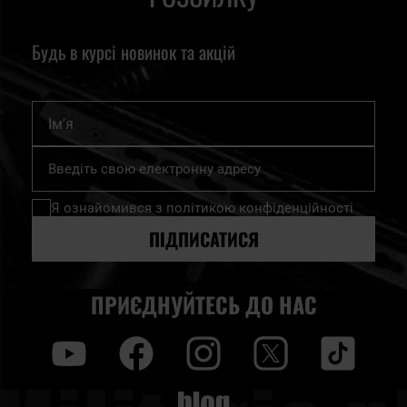
Будь в курсі новинок та акцій
Ім'я
Підпишіться
на
нашу
Я ознайомився з
політикою конфіденційності
розсилку
новин:
ПІДПИСАТИСЯ
ПРИЄДНУЙТЕСЬ ДО НАС
y
f
i
t
tt
Blog