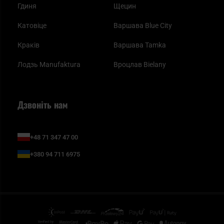
Гдиня
Щецин
Катовіце
Варшава Blue City
Краків
Варшава Tamka
Лодзь Manufaktura
Вроцлав Bielany
Дзвоніть нам
+48 71 347 47 00
+380 94 711 6975