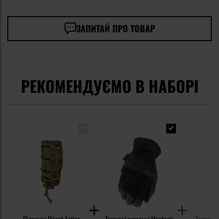
ЗАПИТАЙ ПРО ТОВАР
РЕКОМЕНДУЄМО В НАБОРІ
Підсумок Direct Action
Тактичні рукавиці Mechanix
Тактичні