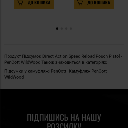
ДО КОШИКА
ДО КОШИКА
Продукт Підсумок Direct Action Speed Reload Pouch Pistol -
PenCott WildWood Також знаходиться в категоріях:
Підсумки у камуфляжі PenCott
Камуфляж PenCott
WildWood
ПІДПИШИСЬ НА НАШУ
РОЗСИЛКУ