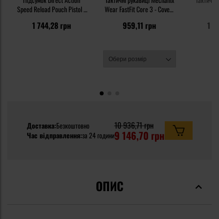
Speed Reload Pouch Pistol -
Wear FastFit Core 3 - Covert
On
PenCott WildWood
Black
1 744,28 грн
959,11 грн
1 7
10 936,71 грн
Доставка:
Безкоштовно
9 146,70 грн
Час відправлення:
за 24 години
ОПИС