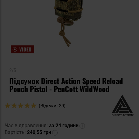
2/5
Підсумок Direct Action Speed Reload
Pouch Pistol - PenCott WildWood
Оцінка:
(Відгуки: 39)
100
100
% of
Час відправлення:
за 24 години
Вартість:
240,55 грн