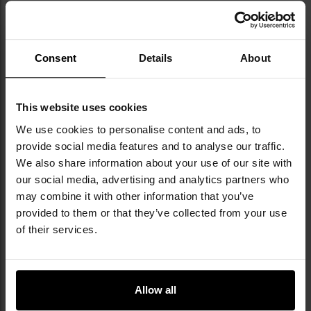
Інформація про виробника та техніку безпеки
Consent
Details
About
This website uses cookies
We use cookies to personalise content and ads, to
provide social media features and to analyse our traffic.
We also share information about your use of our site with
​Militaria.pl є офіційним дистриб’ютором
our social media, advertising and analytics partners who
бренду Direct Action.
may combine it with other information that you’ve
provided to them or that they’ve collected from your use
Direct Action — польський бренд, який з 2014
of their services.
року постачає сучасне тактичне
спорядження, що використовується
елітними підрозділами спеціального
призначення, зокрема JW GROM і
Allow all
французьким RAID. Поєднуючи досвід