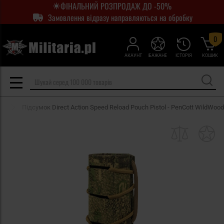
ФІНАЛЬНИЙ РОЗПРОДАЖ ДО -50%
Замовлення відразу направляються на обробку
0
АКАУНТ
БАЖАНЕ
ІСТОРІЯ
КОШИК
ів
Підсумок Direct Action Speed Reload Pouch Pistol - PenCott WildWood