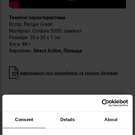
Технічні характеристики
Колір: Ranger Green
Матеріал: Cordura 500D, ламінат
Розміри: 35 x 26 x 1 см
Вага: 88 г
Виробник:
Direct Action, Польща
Інформація про виробника та техніку безпеки
Consent
Details
About
​Militaria.pl є офіційним дистриб’ютором