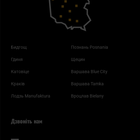
Одяг
Найкращі спальні мішки на осінь
Бидгощ
Познань Posnania
Гдиня
Щецин
Катовіце
Варшава Blue City
Краків
Варшава Tamka
Лодзь Manufaktura
Вроцлав Bielany
Дзвоніть нам