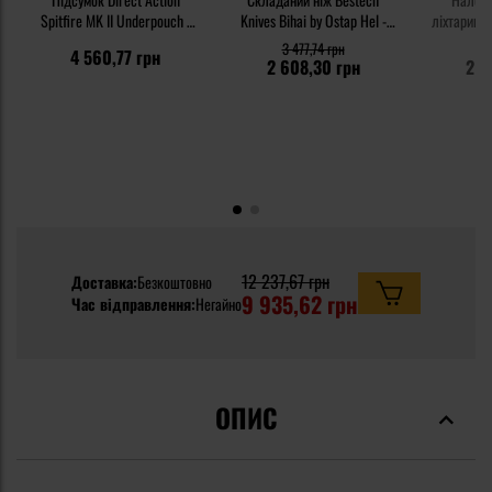
Spitfire MK II Underpouch -
Knives Bihai by Ostap Hel -
ліхтарик O
Ranger Green
Orange
Cool White
3 477,74 грн
3 
4 560,77 грн
- 1
2 608,30 грн
2 4
12 237,67 грн
Доставка:
Безкоштовно
9 935,62 грн
Час відправлення:
Негайно
ОПИС