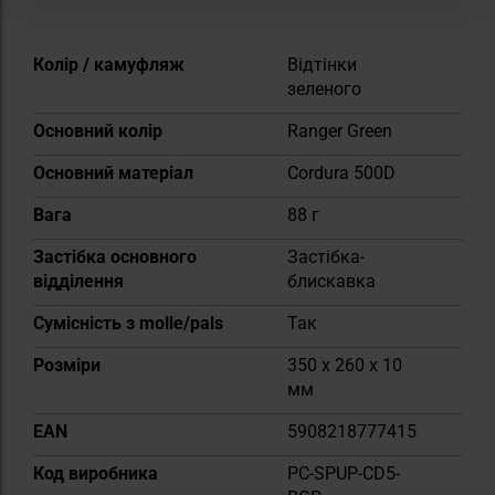
Докладніше
Колір / камуфляж
Відтінки
зеленого
Основний колір
Ranger Green
Основний матеріал
Cordura 500D
Вага
88 г
Застібка основного
Застібка-
відділення
блискавка
Сумісність з molle/pals
Так
Розміри
350 x 260 x 10
мм
EAN
5908218777415
Код виробника
PC-SPUP-CD5-