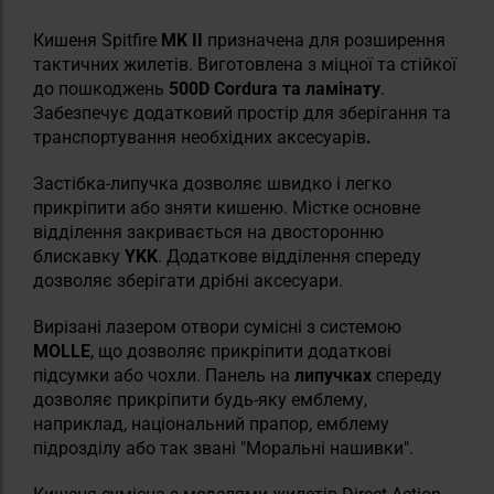
Кишеня Spitfire
MK II
призначена для розширення
тактичних жилетів. Виготовлена з міцної та стійкої
до пошкоджень
500D Cordura та ламінату
.
Забезпечує додатковий простір для зберігання та
транспортування необхідних аксесуарів
.
Застібка-липучка дозволяє швидко і легко
прикріпити або зняти кишеню. Містке основне
відділення закривається на двосторонню
блискавку
YKK
. Додаткове відділення спереду
дозволяє зберігати дрібні аксесуари.
Вирізані лазером отвори сумісні з системою
MOLLE
, що дозволяє прикріпити додаткові
підсумки або чохли. Панель на
липучках
спереду
дозволяє прикріпити будь-яку емблему,
наприклад, національний прапор, емблему
підрозділу або так звані "Моральні нашивки".