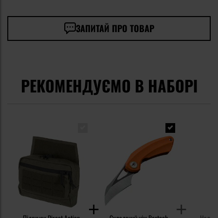
ЗАПИТАЙ ПРО ТОВАР
РЕКОМЕНДУЄМО В НАБОРІ
Підсумок Direct Action
Складаний ніж Bestech
Налобн