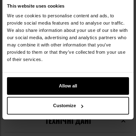
бренду Direct Action.
This website uses cookies
Direct Action — польський бренд, який з 2014
We use cookies to personalise content and ads, to
року постачає сучасне тактичне
provide social media features and to analyse our traffic.
спорядження, що використовується
We also share information about your use of our site with
елітними підрозділами спеціального
our social media, advertising and analytics partners who
призначення, зокрема JW GROM і
may combine it with other information that you’ve
французьким RAID. Поєднуючи досвід
provided to them or that they’ve collected from your use
військових експертів з інноваційним
of their services.
підходом до проєктування, він створює
сучасні бойові системи, адаптовані до
потреб професіоналів і мінливих умов поля
бою. Такі продукти, як популярні жилети
Allow all
Spitfire чи рюкзаки Halifax, вирізняються
ергономікою, увагою до деталей і
використанням міцних матеріалів.
Customize
ТЕХНІЧНІ ДАНІ