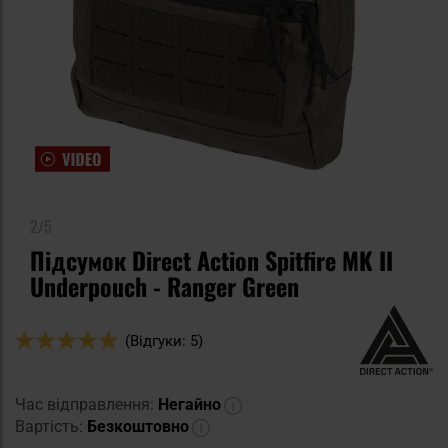
2/5
Підсумок Direct Action Spitfire MK II
Underpouch - Ranger Green
Оцінка:
(Відгуки: 5)
100
100
% of
Час відправлення:
Негайно
Вартість:
Безкоштовно