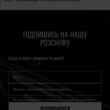
ПІДПИШИСЬ НА НАШУ
РОЗСИЛКУ
Будь в курсі новинок та акцій
Ім'я
Підпишіться
на
нашу
Я ознайомився з
політикою конфіденційності
розсилку
новин:
ПІДПИСАТИСЯ