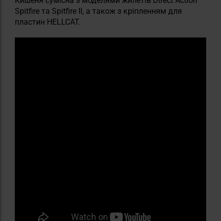
Кишеня сумісна з моделями жилетів Direct Action
Spitfire та Spitfire II, а також з кріпленням для
пластин HELLCAT.