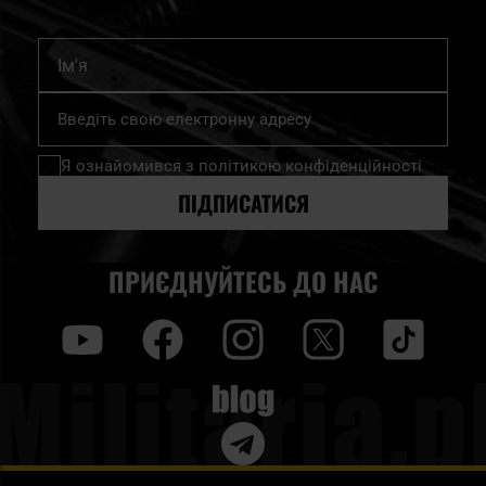
Ім'я
Підпишіться
на
нашу
Я ознайомився з
політикою конфіденційності
розсилку
новин:
ПІДПИСАТИСЯ
ПРИЄДНУЙТЕСЬ ДО НАС
y
f
i
t
tt
Blog