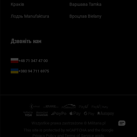
Краків
Варшава Tamka
Лодзь Manufaktura
Вроцлав Bielany
Дзвоніть нам
+48 71 347 47 00
+380 94 711 6975
Wszystkie prawa zastrzeżone © Militaria.pl
This site is protected by reCAPTCHA and the Google
Privacy Policy
and
Terms of Service
apply.