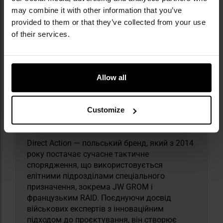
may combine it with other information that you’ve
Інформація про виробника та техніку безпеки
provided to them or that they’ve collected from your use
of their services.
Allow all
​Militaria.pl є офіційним дистриб’ютором
Customize
бренду Direct Action.
Direct Action — польський бренд, який з 2014
року постачає сучасне тактичне
спорядження, що використовується
елітними підрозділами спеціального
призначення, зокрема JW GROM і
французьким RAID. Поєднуючи досвід
військових експертів з інноваційним
підходом до проєктування, він створює