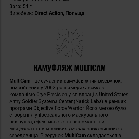
Вага: 54 г
Виробник:
Direct Action, Польща
КАМУФЛЯЖ MULTICAM
MultiCam
- це сучасний камуфляжний візерунок,
розроблений у 2002 році американською
компанією Crye Precision у співпраці з United States
Army Soldier Systems Center (Natick Labs) в рамках
програми Objective Force Warrior. Його метою було
створення універсального маскувального
візерунка, ефективного на різноманітній
місцевості та в мінливих умовах навколишнього
середовища. Візерунок
MultiCam
складається з