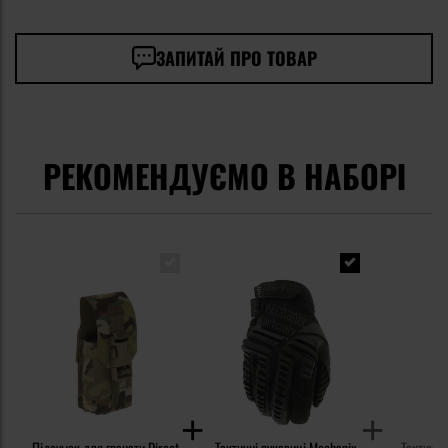
ЗАПИТАЙ ПРО ТОВАР
РЕКОМЕНДУЄМО В НАБОРІ
Підсумок для гранати Direct
Тактичні рукавиці Mechanix
Тактичні