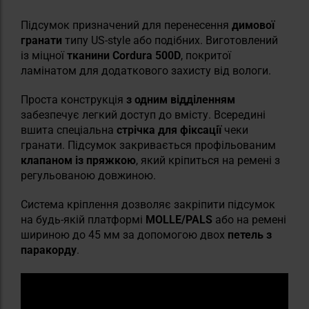
Підсумок призначений для перенесення
димової
гранати
типу US-style або подібних. Виготовлений
із міцної
тканини Cordura 500D
, покритої
ламінатом для додаткового захисту від вологи.
Проста конструкція
з одним відділенням
забезпечує легкий доступ до вмісту. Всередині
вшита спеціальна
стрічка для фіксації
чеки
гранати. Підсумок закривається профільованим
клапаном із пряжкою
, який кріпиться на ремені з
регульованою довжиною.
Система кріплення дозволяє закріпити підсумок
на будь-якій платформі
MOLLE/PALS
або на ремені
шириною до 45 мм за допомогою двох
петель з
паракорду
.