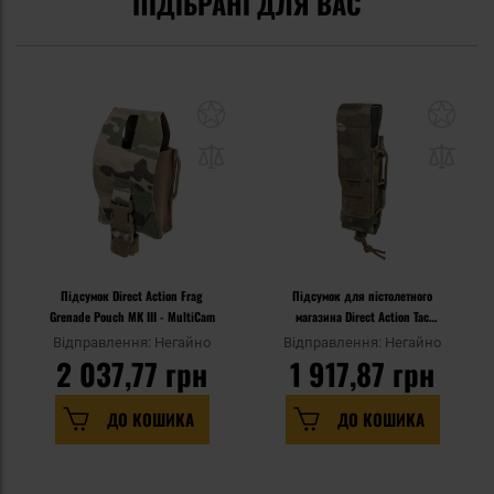
ПІДІБРАНІ ДЛЯ ВАС
Підсумок Direct Action Frag
Підсумок для пістолетного
Grenade Pouch MK III - MultiCam
магазина Direct Action Tac
Reload Pouch Pistol MK II -
Відправлення: Негайно
Відправлення: Негайно
MultiCam
2 037,77 грн
1 917,87 грн
ДО КОШИКА
ДО КОШИКА