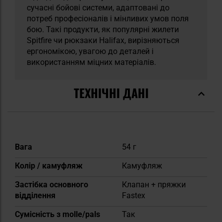
сучасні бойові системи, адаптовані до
потреб професіоналів і мінливих умов поля
бою. Такі продукти, як популярні жилети
Spitfire чи рюкзаки Halifax, вирізняються
ергономікою, увагою до деталей і
використанням міцних матеріалів.
ТЕХНІЧНІ ДАНІ
Докладніше
Вага
54 г
Колір / камуфляж
Камуфляж
Застібка основного
Клапан + пряжки
відділення
Fastex
Сумісність з molle/pals
Так