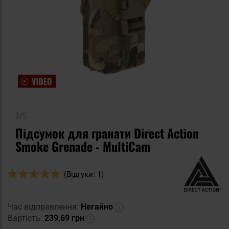
2/5
Підсумок для гранати Direct Action
Smoke Grenade - MultiCam
Оцінка:
(Відгуки: 1)
100
100
% of
Час відправлення:
Негайно
Вартість:
239,69 грн