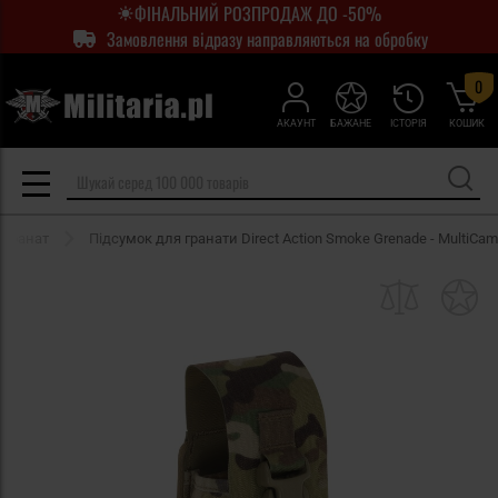
ФІНАЛЬНИЙ РОЗПРОДАЖ ДО -50%
Замовлення відразу направляються на обробку
0
АКАУНТ
БАЖАНЕ
ІСТОРІЯ
КОШИК
 гранат
Підсумок для гранати Direct Action Smoke Grenade - MultiCam