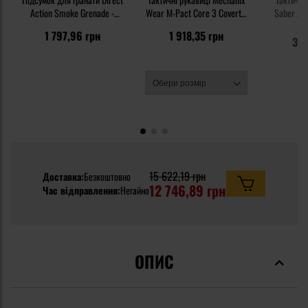
Action Smoke Grenade -
Wear M-Pact Core 3 Covert -
Saber Adv
MultiCam
Black
Grey/Clear
4 
1 797,96 грн
1 918,35 грн
3 5
15 622,19 грн
Доставка:
Безкоштовно
12 746,89 грн
Час відправлення:
Негайно
ОПИС