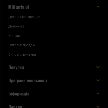
Детальніше про нас
Допомога
Контакт
Оптовий продаж
Силові структури
Покупки
Доставляємо в Україну!
Програма лояльності
Вартість і час доставки
Що ви отримуєте з акаунтом KSK
Інформація
Способи оплати
Як використати бали KSK
Умови та правила
Статус замовлення
Поради