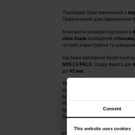
Tourniquet Open виконаний з
ви
Призначений для перенесення
т
Компактні розміри підсумка з
в
обох боків
оснащений
стінками
потреб користувача та швидкий
Система кріплення базується на
MOLLE/PALS
. Ззаду вшито дві
е
до
45 мм
.
Технічні характеристики
Колір: Black
Матеріал: Cordura
Розміри: 25 x 127 x 44 мм
Consent
Вага: 34 г
Виробник:
Direct Action, Польщ
This website uses cookies