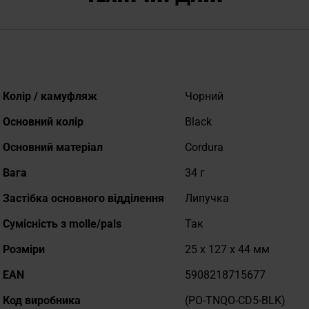
Докладніше
Колір / камуфляж
Чорний
Основний колір
Black
Основний матеріал
Cordura
Вага
34 г
Застібка основного відділення
Липучка
Сумісність з molle/pals
Так
Розміри
25 x 127 x 44 мм
EAN
5908218715677
Код виробника
(PO-TNQO-CD5-BLK)