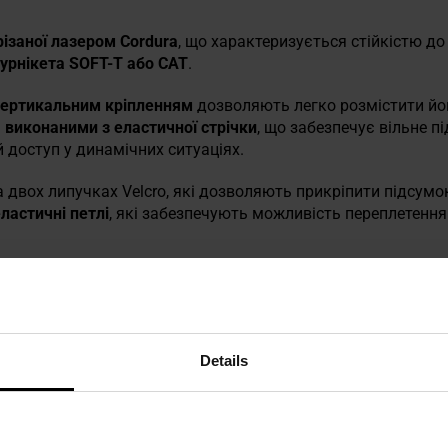
різаної лазером Cordura
, що характеризується стійкістю до 
урнікета SOFT-T або CAT
.
ертикальним кріпленням
дозволяють легко розмістити йог
, виконаними з еластичної стрічки
, що забезпечує вільне 
 доступ у динамічних ситуаціях.
 двох липучках Velcro, які дозволяють прикріпити підсумо
ластичні петлі
, які забезпечують можливість переплетенн
Details
а