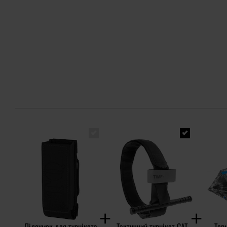
Підсумок для турнікета
Тактичний турнікет CAT
Тер