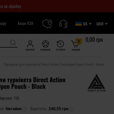
ся на обробку
вару
Акція KSK
UA
UAH
0,00 грн
0
АКАУНТ
БАЖАНЕ
ІСТОРІЯ
КОШИК
Підсумок для турнікета Direct Action Tourniquet Open Pouch - Black
я турнікета Direct Action
Open Pouch - Black
Відгуки: 13)
ня:
Негайно
Вартість:
240,55 грн