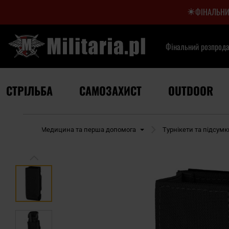
ФІНАЛЬНИ
Фінальний розпрод
СТРІЛЬБА
САМОЗАХИСТ
OUTDOOR
tdoor
Медицина та перша допомога
Турнікети та підсумк