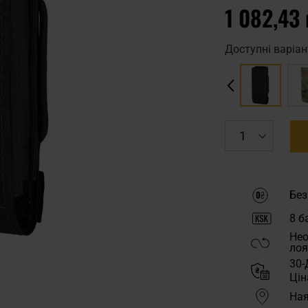
1 082,43 
Доступні варіан
Без
8
ба
Нео
лоя
30-
Цін
Ная