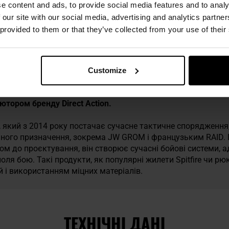
e content and ads, to provide social media features and to analy
 техніку безпеки
 our site with our social media, advertising and analytics partn
 provided to them or that they’ve collected from your use of their
Customize
б’ютором бренду Direct Action.
д, який з 2014 року постачає сучасне тактичне спорядженн
ьного призначення, зокрема JW GROM і французьким RAID.
дом до проєктування, він створює сучасні бойові системи, 
оля бою. Такі продукти, як популярні жилети Spitfire чи рю
 і використанням міцних матеріалів.
ТЕХНІЧНІ ДАНІ