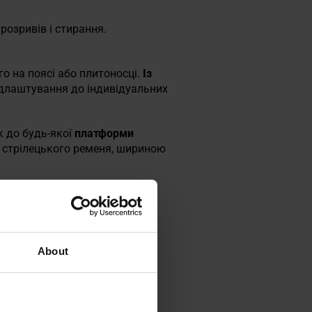
розривів і стирання.
о на поясі або плитоносці.
Із
підлаштування до індивідуальних
к до будь-якої
платформи
я стрілецького ременя, шириною
About