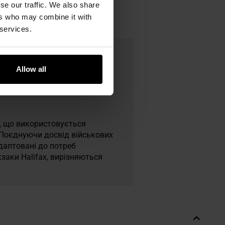
se our traffic. We also share
ers who may combine it with
 services.
Allow all
я, що використовується
 Поєднуючи досвід військових
адаптовані до потреб
кзаки Halifax, вирізняються