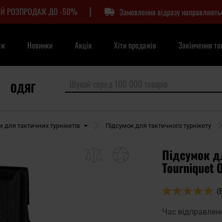
|
Й РОЗПРОДАЖ ДО -50%
Замовлення відразу направляють
аж
Новинки
Акція
Хіти продажів
Закінчення то
ОДЯГ
и для тактичних турнікетів
Підсумок для тактичного турнікету
Підсумок дл
Tourniquet 
Оцінка:
(
100
100
% of
Час відправлен