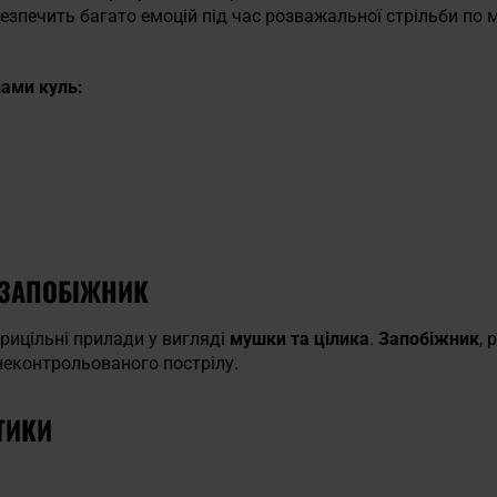
езпечить багато емоцій під час розважальної стрільби по 
пами куль:
 ЗАПОБІЖНИК
рицільні прилади у вигляді
мушки та цілика
.
Запобіжник
, 
неконтрольованого пострілу.
ТИКИ