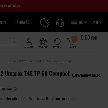
ся на обробку
вару
Акція KSK
UA
UAH
0,00 грн
0
АКАУНТ
БАЖАНЕ
ІСТОРІЯ
КОШИК
Пістолет CO2 Umarex T4E TP 50 Compact Gen2
O2 Umarex T4E TP 50 Compact
Відгуки: 1)
ня:
Негайно
Вартість:
Безкоштовно