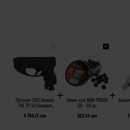
Пістолет CO2 Umarex
Гумові кулі RAM PDG50
Балонч
T4E TP 50 Compact
.50 - 50 шт.
Gen2
4 784,17 грн
323,14 грн
1