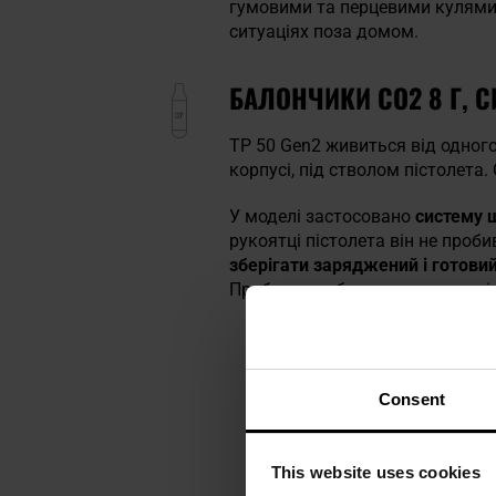
гумовими та перцевими кулями к
ситуаціях поза домом.
БАЛОНЧИКИ CO2 8 Г, С
TP 50 Gen2 живиться від одног
корпусі, під стволом пістолета
У моделі застосовано
систему 
рукоятці пістолета він не проби
зберігати заряджений і готови
Пробивання балончика сигналіз
Consent
This website uses cookies