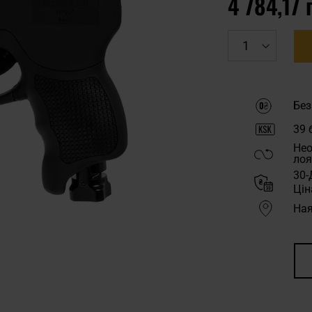
4 784,17 
Без
39
б
Нео
лоя
30-
Цін
Ная