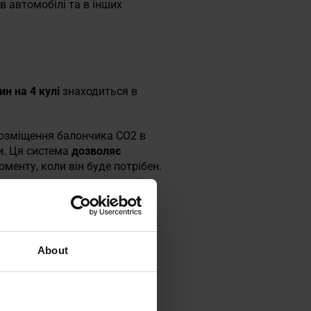
в автомобілі та в інших
н на 4 кулі
знаходиться в
розміщення балончика CO2 в
ки. Ця система
дозволяє
енту, коли він буде потрібен.
About