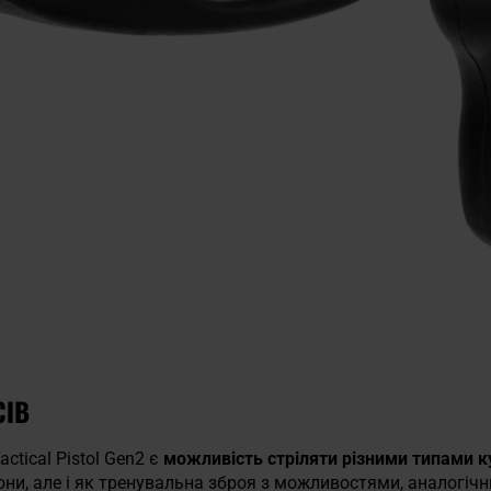
СІВ
ctical Pistol Gen2 є
можливість стріляти різними типами к
они, але і як тренувальна зброя з можливостями, аналогіч