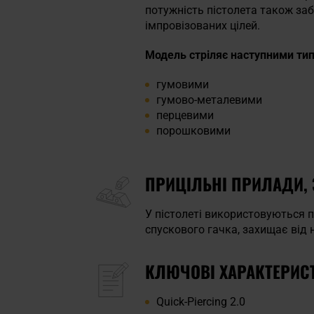
потужність пістолета також заб
імпровізованих цілей.
Модель стріляє наступними ти
гумовими
гумово-металевими
перцевими
порошковими
ПРИЦІЛЬНІ ПРИЛАДИ,
У пістолеті використовуються п
спускового гачка, захищає від 
КЛЮЧОВІ ХАРАКТЕРИС
Quick-Piercing 2.0