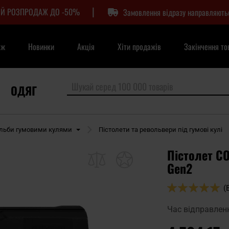
|
Й РОЗПРОДАЖ ДО -50%
Замовлення відразу направляють
аж
Новинки
Акція
Хіти продажів
Закінчення то
ОДЯГ
ільби гумовими кулями
Пістолети та револьвери під гумові кулі
Пістолет C
Gen2
Оцінка:
(
100
100
% of
Час відправлен