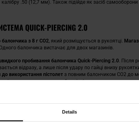
алібру .50 (12,7 мм). Також підійде як засіб самооборони 
ИСТЕМА QUICK-PIERCING 2.0
о
балончика з 8 г CO2
, який розміщується в рукоятці.
Магази
. Одного балончика вистачає для двох магазинів.
швидкого пробивання балончика Quick-Piercing 2.0
.
Після 
вається відразу, а лише після удару по гайці внизу рукоят
й до використання пістолет
з повним балончиком CO2 до мом
ує індикатор, розташований в місці курка.
Details