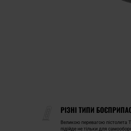
РІЗНІ ТИПИ БОЄПРИПА
Великою перевагою пістолета Ta
підійде не тільки для самообор