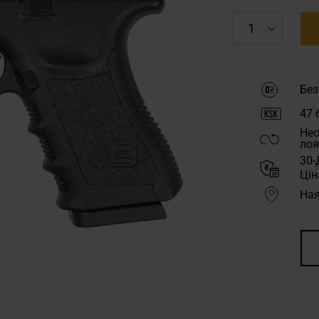
Без
47
б
Нео
лоя
30-
Цін
Ная