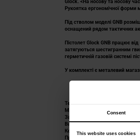
Glock. <На носову та носову ча
Рукоятка ергономічної форми м
Під стволом моделі GNB розм
оснащений рядом тактичних акс
Пістолет Glock GNB працює від 
затягуються шестигранним гвин
герметичній газовій системі пі
У комплекті є металевий магаз
Технічні дані
Матеріал: метал і пластик
Consent
Загальна довжина: 186 мм
Вага: 717 г
Колір: чорний
This website uses cookies
Привід: CO2