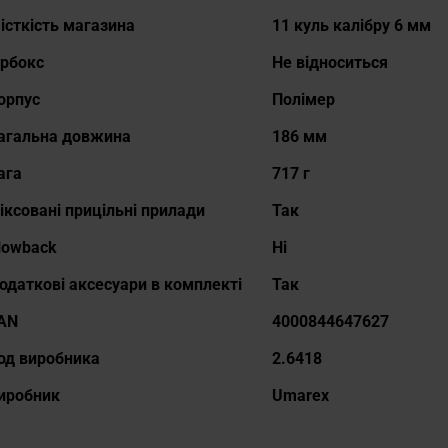
істкість магазина
11 куль калібру 6 мм
ірбокс
Не відноситься
орпус
Полімер
агальна довжина
186 мм
ага
717 г
іксовані прицільні прилади
Так
lowback
Ні
одаткові аксесуари в комплекті
Так
AN
4000844647627
од виробника
2.6418
иробник
Umarex