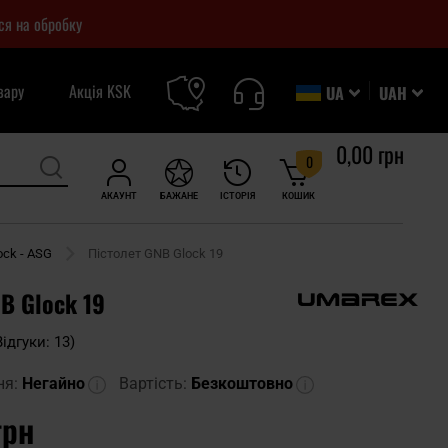
ся на обробку
вару
Акція KSK
UA
UAH
0,00 грн
0
АКАУНТ
БАЖАНЕ
ІСТОРІЯ
КОШИК
ock - ASG
Пістолет GNB Glock 19
B Glock 19
Відгуки: 13)
ня:
Негайно
Вартість:
Безкоштовно
грн