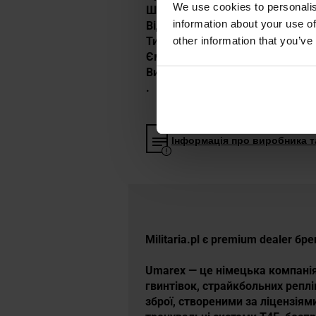
We use cookies to personalis
Швидкість старту: 460 FPS
information about your use of
Відбій: немає
Тип магазину: з низьким ковп
other information that you’ve
Ємність магазину: 11 гранул
Виробник:
Glock, Австрія/Umare
.
Інформація про виробника та
Militaria.pl є premium dealer бр
Umarex — це німецька компанія
гвинтівок, страйкбольних реплі
зброї, створеними за ліцензіями 