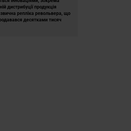
ється інноваціями, зокрема
ій дистрибуції продукція
езвична репліка револьвера, що
продавався десятками тисяч