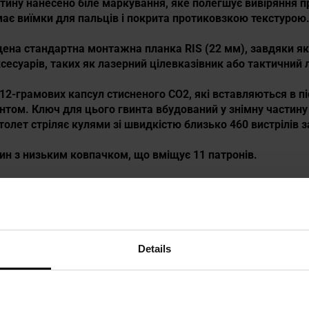
стину нанесено біле маркування, яке полегшує вивіряння п
ає виїмки для пальців і покрита протиковзкою текстурою
іщена
стандартна монтажна планка RIS (22 мм)
, завдяки я
есуарів, таких як лазерний цілевказівник або тактичний л
12-грамових капсул стисненого CO2, які вставляються в пі
том. Ключ для цього гвинта вбудований у знімну частину 
столет стріляє кулями зі швидкістю близько 460 вистрілів з
ин з низьким ковпачком, що вміщує 11 патронів.
Details