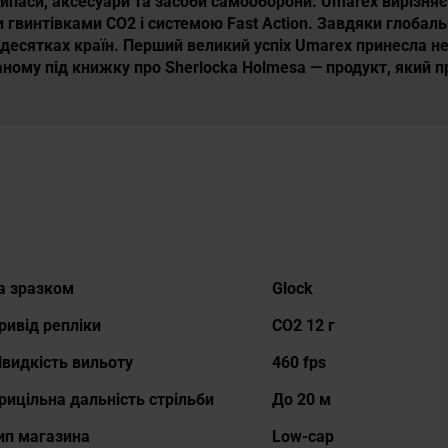
рипаси, аксесуари та засоби самооборони. Umarex вирізня
винтівками CO2 і системою Fast Action. Завдяки глобальн
 десятках країн. Перший великий успіх Umarex принесла н
ваному під книжку про Sherlocka Holmesa — продукт, який 
окладніше
а зразком
Glock
ривід репліки
CO2 12 г
видкість вильоту
460 fps
рицільна дальність стрільби
До 20 м
ип магазина
Low-cap