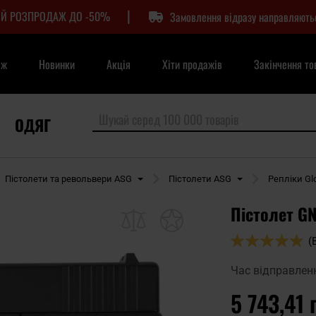
|
Й РОЗПРОДАЖ ДО -50%
Замовлення відразу направляють
аж
Новинки
Акція
Хіти продажів
Закінчення то
ОДЯГ
Пістолети та револьвери ASG
Пістолети ASG
Репліки Gl
Пістолет GN
Оцінка:
(
96
100
% of
Час відправлен
5 743,41 