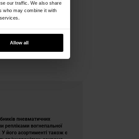
se our traffic. We also share
ers who may combine it with
 services.
Allow all
обників пневматичних
ими репліками вогнепальної
a. У його асортименті також є