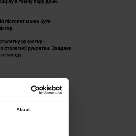
рицілу в темну пору доби.
.
кій пістолет може бути
іхтар.
столетну рукоятку і
пістолетної рукоятки. Завдяки
а секунду.
About