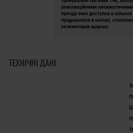
тренувальні системи T4E, боєп
революційними пневматичними г
бренду вже доступна в кількох
продавалася в наборі, стилізо
екземплярів щороку.
ТЕХНІЧНІ ДАНІ
Д
З
П
Ш
П
Т