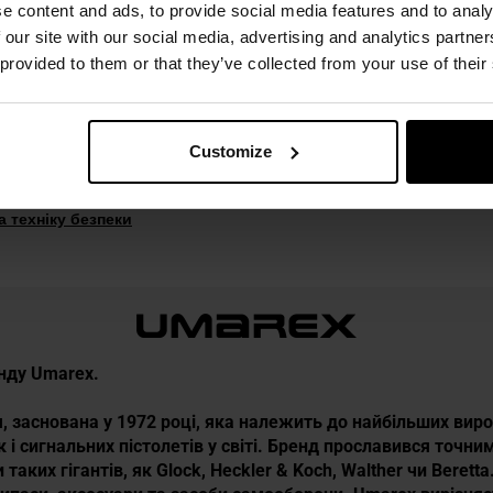
e content and ads, to provide social media features and to analy
 our site with our social media, advertising and analytics partn
ачком
 provided to them or that they’ve collected from your use of their
x, Німеччина
Customize
 техніку безпеки
енду Umarex.
, заснована у 1972 році, яка належить до найбільших вир
к і сигнальних пістолетів у світі. Бренд прославився точн
таких гігантів, як Glock, Heckler & Koch, Walther чи Berett