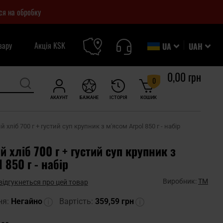
ся на обробку
вару
Акція KSK
UA
UAH
0,00 грн
0
АКАУНТ
БАЖАНЕ
ІСТОРІЯ
КОШИК
 хліб 700 г + густий суп крупник з м'ясом Arpol 850 г - набір
 хліб 700 г + густий суп крупник з
 850 г - набір
Виробник:
TM
відгукнеться про цей товар
ня:
Негайно
Вартість:
359,59 грн