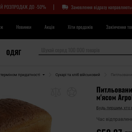
|
Й РОЗПРОДАЖ ДО -50%
Замовлення відразу направляють
аж
Новинки
Акція
Хіти продажів
Закінчення то
ОДЯГ
 терміном придатності
Сухарі та хліб військовий
Питльований
Питльований
м'ясом Arpol
Будь першим, хто 
Час відправлен