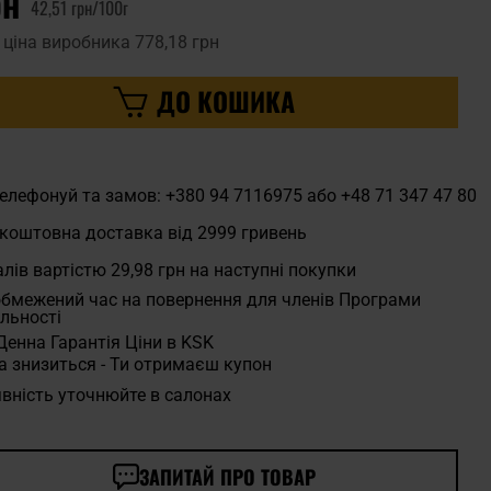
рн
42,51 грн/100г
 ціна виробника
778,18 грн
ДО КОШИКА
елефонуй та замов: +380 94 7116975 або +48 71 347 47 80
коштовна доставка від 2999 гривень
лів вартістю
29,98 грн
на наступні покупки
бмежений час на повернення для членів Програми
льності
Денна Гарантія Ціни в KSK
а знизиться - Ти отримаєш купон
вність уточнюйте в салонах
ЗАПИТАЙ ПРО ТОВАР