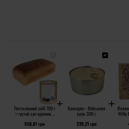
Питльований хліб 700 г
Консерви - Військове
В'ялен
+ густий суп крупник з
сало 300 г
Willy 
м'ясом Arpol 850 г -
658,87 грн
239,21 грн
набір