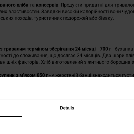
ваного хліба
та
консервів
. Продукти придатні для тривало
вих властивостей. Завдяки високій калорійності вони чудо
рських походів, туристичних подорожей або біваку.
з тривалим терміном зберігання 24 місяці - 700 г
- буханка
ості до споживання, що досягає 24 місяців. Два шари пл
зовнішніх факторів. Хліб виготовлений з житнього борошна
рупник з м’ясом 850 г
- у жерстяній банці знаходиться густ
, яке охоче використовує людський організм. Варто запаст
ичну подорож або табір.
Details