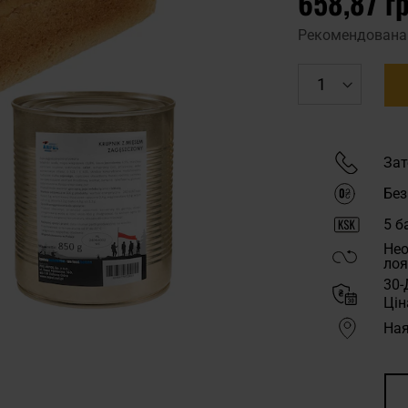
658,87 г
Рекомендована
Зат
Без
5
ба
Нео
лоя
30-
Цін
Ная