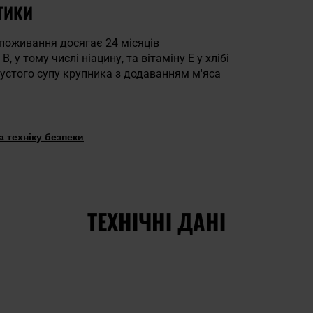
ТИКИ
споживання досягає 24 місяців
В, у тому числі ніацину, та вітаміну Е у хлібі
густого супу крупника з додаванням м'яса
 техніку безпеки
ТЕХНІЧНІ ДАНІ