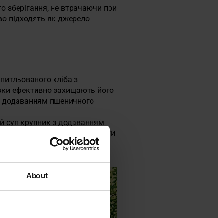
го зберігання, не втрачаючи при
во підходять як джерело
 питльованого хліба з
івки ефективно захищають його
 з додаванням пшеничного
ий суп крупник з додаванням
ися ним перед тим, як вирушати
About