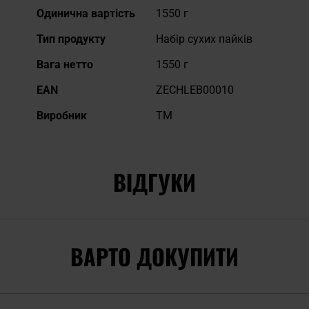
Докладніше
Одинична вартість
1550 г
Тип продукту
Набір сухих пайків
Вага нетто
1550 г
EAN
ZECHLEB00010
Виробник
TM
ВІДГУКИ
ВАРТО ДОКУПИТИ