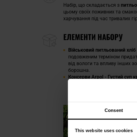
Набір, що складається
з
питльо
цьому своїх поживних та смако
харчування під час тривалих гі
ЕЛЕМЕНТИ НАБОРУ
Військовий питльований хліб 
подовженим терміном придатн
від вологи та впливу інших 
борошна.
Консерви Arpol - Густий суп к
м'яса. Він є
джерелом енергії
в похід на виживання, турист
Consent
This website uses cookies