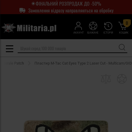
ФІНАЛЬНИЙ РОЗПРОДАЖ ДО -50%
Замовлення відразу направляються на обробку
0
АКАУНТ
БАЖАНЕ
ІСТОРІЯ
КОШИК
Morale Patch
Пластир M-Tac Cat Eyes Type 2 Laser Cut - Multicam/GID