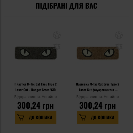
ПІДІБРАНІ ДЛЯ ВАС
Пластир M-Tac Cat Eyes Type 2
Нашивка M-Tac Cat Eyes Type 2
Laser Cut - Ranger Green/GID
Laser Cut флуоресцентна -
Coyote
Відправлення: Негайно
Відправлення: Негайно
300,24 грн
300,24 грн
ДО КОШИКА
ДО КОШИКА