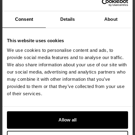
спорядження. Продукти M-Tac були
розроблені, щоб відповідати вимогам
екстремальних умов — їх тестували в
Consent
Details
About
Арктиці, на фронтах війни та у важких
survival-умовах. Для виробництва
використовуються найкращі матеріали
This website uses cookies
світових брендів, зокрема Polartec®,
We use cookies to personalise content and ads, to
MultiCam Pattern® чи Cordura®. Бренд
provide social media features and to analyse our traffic.
вирізняється своєю популярністю серед
We also share information about your use of our site with
українських силових структур, а також
серед активних поціновувачів аутдору в
our social media, advertising and analytics partners who
усьому світі.
may combine it with other information that you’ve
provided to them or that they’ve collected from your use
of their services.
ТЕХНІЧНІ ДАНІ
Allow all
Докладніше
Виготовлення
Laser Cut