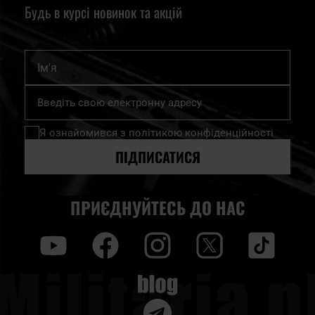
Будь в курсі новинок та акцій
Ім'я
Підпишіться
на
нашу
Я ознайомився з
політикою конфіденційності
розсилку
новин:
ПІДПИСАТИСЯ
ПРИЄДНУЙТЕСЬ ДО НАС
y
f
i
t
tt
Blog