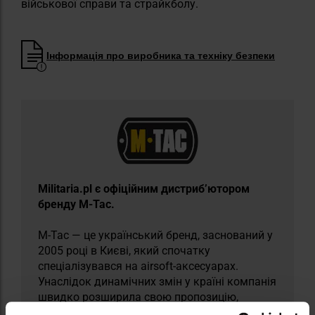
військової справи та страйкболу.
Інформація про виробника та техніку безпеки
​Militaria.pl є офіційним дистриб’ютором
бренду M-Tac.
M-Tac — це український бренд, заснований у
2005 році в Києві, який спочатку
спеціалізувався на airsoft-аксесуарах.
Унаслідок динамічних змін у країні компанія
швидко розширила свою пропозицію,
запровадивши тактичний одяг і