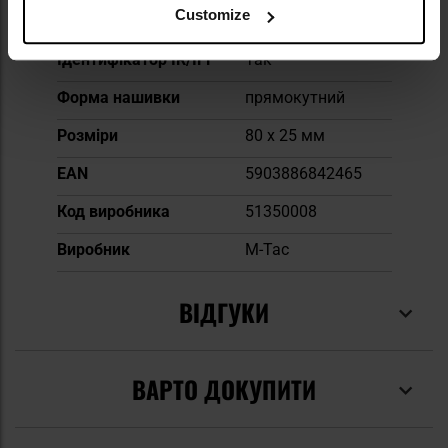
Customize
Тип кріплення
липучка
Ідентифікатор IR/IFF
Так
Форма нашивки
прямокутний
Розміри
80 x 25 мм
EAN
5903886842465
Код виробника
51350008
Виробник
M-Tac
ВІДГУКИ
ВАРТО ДОКУПИТИ