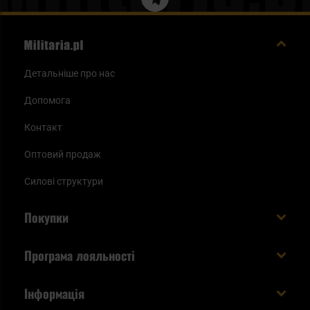
Детальніше про нас
Допомога
Контакт
Оптовий продаж
Силові структури
Покупки
Доставляємо в Україну!
Програма лояльності
Вартість і час доставки
Що ви отримуєте з акаунтом KSK
Інформація
Способи оплати