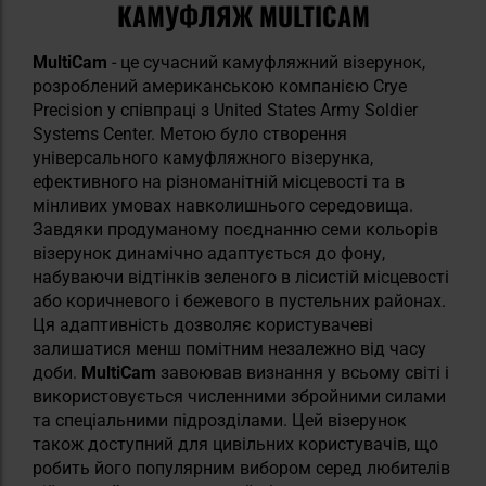
КАМУФЛЯЖ MULTICAM
MultiCam
- це сучасний камуфляжний візерунок,
розроблений американською компанією Crye
Precision у співпраці з United States Army Soldier
Systems Center. Метою було створення
універсального камуфляжного візерунка,
ефективного на різноманітній місцевості та в
мінливих умовах навколишнього середовища.
Завдяки продуманому поєднанню семи кольорів
візерунок динамічно адаптується до фону,
набуваючи відтінків зеленого в лісистій місцевості
або коричневого і бежевого в пустельних районах.
Ця адаптивність дозволяє користувачеві
залишатися менш помітним незалежно від часу
доби.
MultiCam
завоював визнання у всьому світі і
використовується численними збройними силами
та спеціальними підрозділами. Цей візерунок
також доступний для цивільних користувачів, що
робить його популярним вибором серед любителів