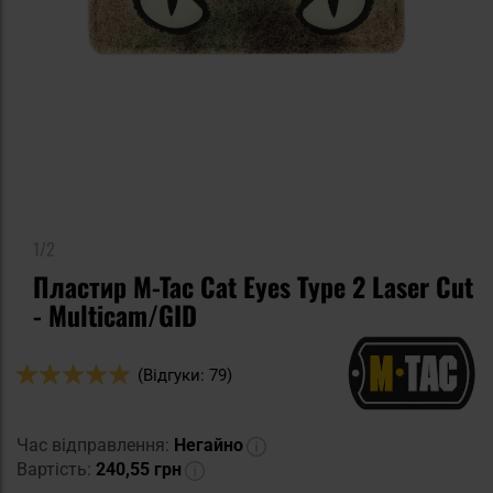
1/2
Пластир M-Tac Cat Eyes Type 2 Laser Cut
- Multicam/GID
Оцінка:
(Відгуки: 79)
100
100
% of
Час відправлення:
Негайно
Вартість:
240,55 грн