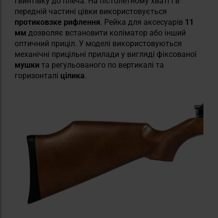
гвинтівку до плеча. На пістолетному хваті і в
передній частині цівки використовується
протиковзке рифлення
. Рейка для аксесуарів
11
мм
дозволяє встановити коліматор або інший
оптичний приціл. У моделі використовуються
механічні прицільні прилади у вигляді фіксованої
мушки
та регульованого по вертикалі та
горизонталі
цілика
.