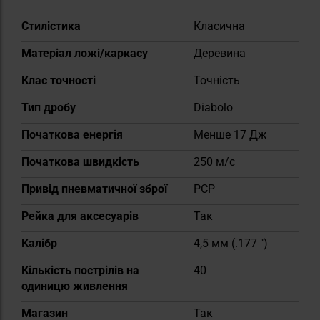
Докладніше
Стилістика
Класична
Матеріал ложі/каркасу
Деревина
Клас точності
Точність
Тип дробу
Diabolo
Початкова енергія
Менше 17 Дж
Початкова швидкість
250 м/с
Привід пневматичної зброї
PCP
Рейка для аксесуарів
Так
Калібр
4,5 мм (.177 ")
Кількість пострілів на
40
одиницю живлення
Магазин
Так