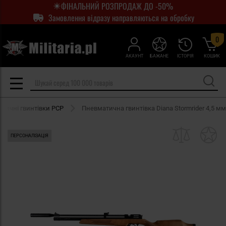
ФІНАЛЬНИЙ РОЗПРОДАЖ ДО -50%
Замовлення відразу направляються на обробку
0
АКАУНТ
БАЖАНЕ
ІСТОРІЯ
КОШИК
тичні гвинтівки PCP
Пневматична гвинтівка Diana Stormrider 4,5 мм
ПЕРСОНАЛІЗАЦІЯ