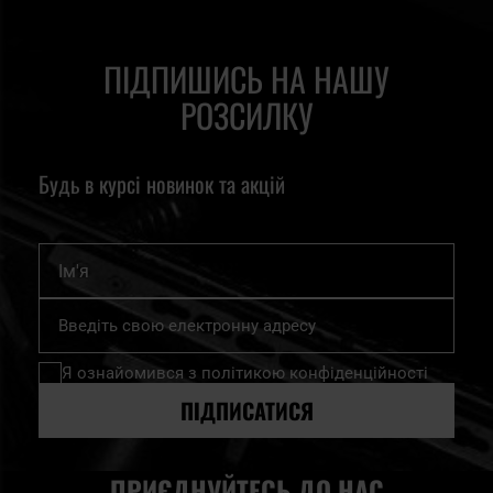
ПІДПИШИСЬ НА НАШУ
РОЗСИЛКУ
Будь в курсі новинок та акцій
Ім'я
Підпишіться
на
нашу
Я ознайомився з
політикою конфіденційності
розсилку
новин:
ПІДПИСАТИСЯ
ПРИЄДНУЙТЕСЬ ДО НАС