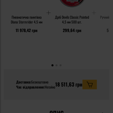
Пневматична гвинтівка
Дріб Devils Classic Pointed
Ручний н
Diana Stormrider 4,5 мм
4,5 мм 500 шт.
11 978,42 грн
299,64 грн
5 3
Доставка:
Безкоштовно
18 511,63 грн
Час відправлення:
Негайно
ОПИС