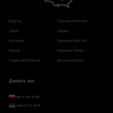
Бидгощ
Познань Posnania
Гдиня
Щецин
Катовіце
Варшава Blue City
Краків
Варшава Tamka
Лодзь Manufaktura
Вроцлав Bielany
Дзвоніть нам
+48 71 347 47 00
+380 94 711 6975