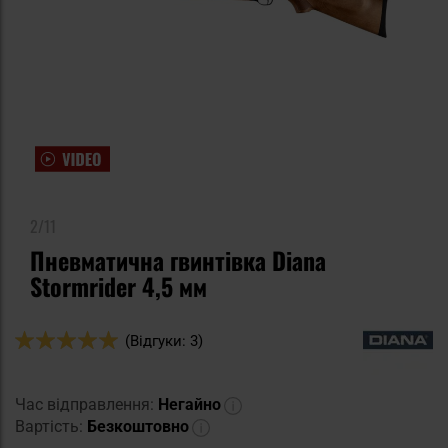
2/11
Пневматична гвинтівка Diana
Stormrider 4,5 мм
Оцінка:
(Відгуки: 3)
100
100
% of
Час відправлення:
Негайно
Вартість:
Безкоштовно