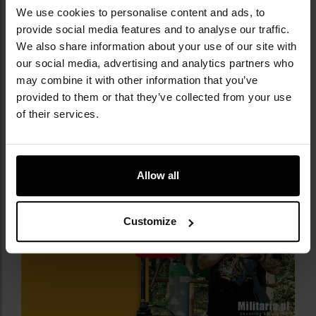
пострілів
. Регулятор гарантує
постійний тиск
при
We use cookies to personalise content and ads, to
кожному пострілі та захищає від коливань
provide social media features and to analyse our traffic.
початкової швидкості. У моделі використовуються
We also share information about your use of our site with
2 манометри
, один з яких показує
тиск
our social media, advertising and analytics partners who
картриджа
, а другий інформує про
тиск у
may combine it with other information that you’ve
регуляторі
. У комплекті знаходиться
provided to them or that they’ve collected from your use
швидкороз'ємне з'єднання
з кріпленням на
of their services.
штекер, яке служить для перекачування HP.
Allow all
Customize