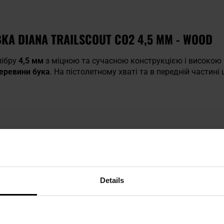
А DIANA TRAILSCOUT CO2 4,5 ММ - WOOD
ібру
4,5 мм
з міцною та сучасною конструкцією і високою 
еревини бука
. На пістолетному хваті та в передній частин
Details