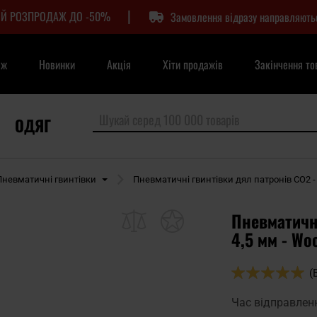
|
Й РОЗПРОДАЖ ДО -50%
Замовлення відразу направляють
аж
Новинки
Акція
Хіти продажів
Закінчення то
ОДЯГ
Пневматичні гвинтівки
Пневматичні гвинтівки дял патронів CO2 -
Пневматична
4,5 мм - Wo
Оцінка:
(
100
100
% of
Час відправлен