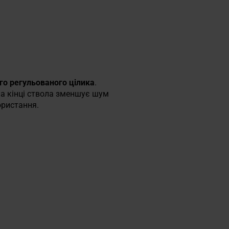
о регульованого цілика
.
на кінці ствола зменшує шум
ористання.