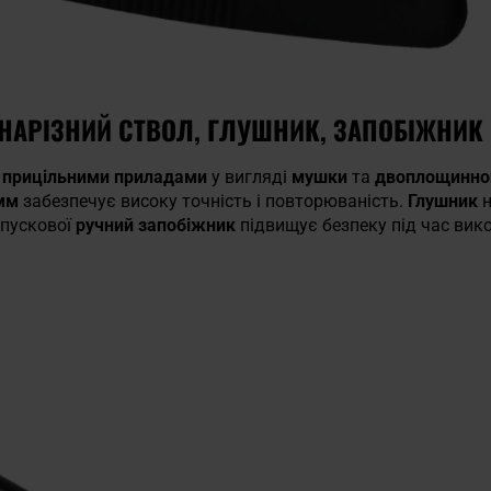
НАРІЗНИЙ СТВОЛ, ГЛУШНИК, ЗАПОБІЖНИК
 прицільними приладами
у вигляді
мушки
та
двоплощинног
 мм
забезпечує високу точність і повторюваність.
Глушник
спускової
ручний запобіжник
підвищує безпеку під час вик