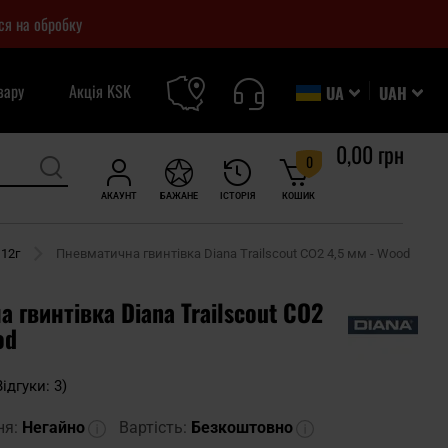
ся на обробку
вару
Акція KSK
UA
UAH
0,00 грн
0
АКАУНТ
БАЖАНЕ
ІСТОРІЯ
КОШИК
 12г
Пневматична гвинтівка Diana Trailscout CO2 4,5 мм - Wood
 гвинтівка Diana Trailscout CO2
od
Відгуки: 3)
ня:
Негайно
Вартість:
Безкоштовно