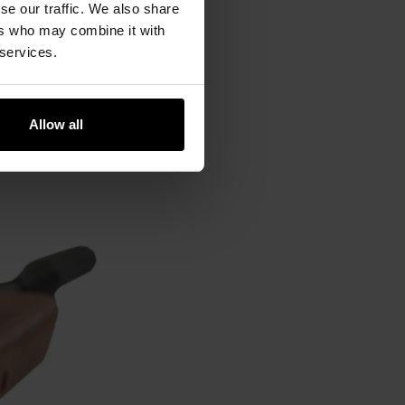
se our traffic. We also share
ers who may combine it with
 services.
НЯ 11 ММ
мфорт використання як для
Allow all
ріплення
11 мм
дозволяє