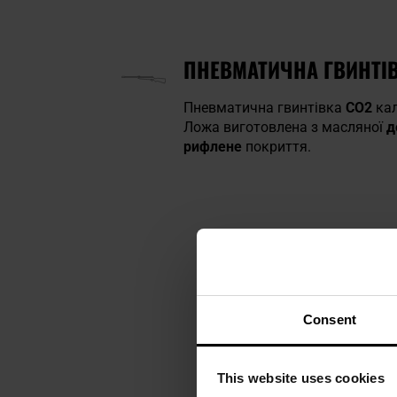
ПНЕВМАТИЧНА ГВИНТІВК
Пневматична гвинтівка
CO2
кал
Ложа виготовлена з масляної
д
рифлене
покриття.
Consent
This website uses cookies