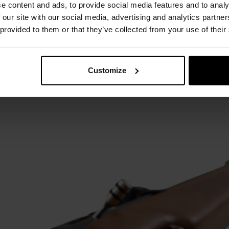
e content and ads, to provide social media features and to analy
 our site with our social media, advertising and analytics partn
 provided to them or that they’ve collected from your use of their
УМОВИЙ ПОТИЛИЧНИК, РЕЙКА ДЛЯ КРІПЛЕН
Monte Carlo
і м'яким
гумовим потиличником
забезпечує ко
Customize
акож сумісність з різними оптичними прицілами. Рейка для к