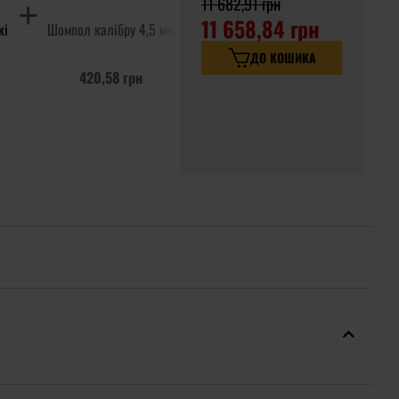
11 682,91 грн
11 658,84 грн
кі
Шомпол калібру 4,5 мм
ДО КОШИКА
420,58 грн