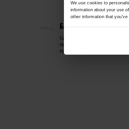
We use cookies to personalis
information about your use of
other information that you’ve
БАКА MONTE CARLO, Г
Симетричний приклад з бакою
правшів, так і для лівшів, а т
кріпити додаткові аксесуари.