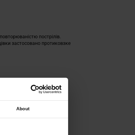
повторюваністю пострілів.
і цівки застосовано протиковзке
About