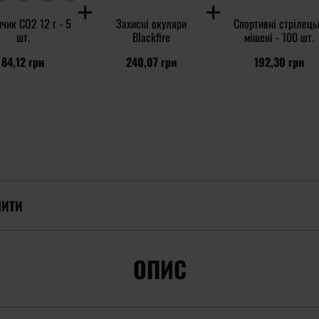
чик CO2 12 г - 5
Захисні окуляри
Спортивні стрілець
шт.
Blackfire
мішені - 100 шт.
84,12 грн
240,07 грн
192,30 грн
ПИТИ
ОПИС