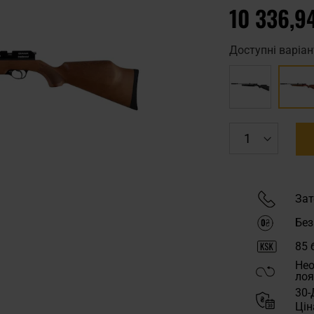
10 336,9
Доступні варіан
Зат
Без
85
б
Нео
лоя
30-
Цін