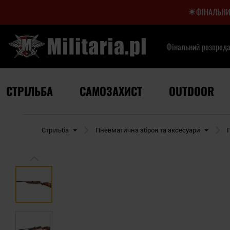
ФІНАЛЬНИ
Фінальний розпрод
СТРІЛЬБА
САМОЗАХИСТ
OUTDOOR
торінка
Стрільба
Пневматична зброя та аксесуари