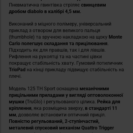
Пневматична гвинтівка стріляє
свинцевим
дробом diabolo в калібрі 4,5 мм.
Виконаний з міцного полімеру, універсальний
приклад з отвором для великого пальця
(thumbhole) та зручною накладкою на щоку
Monte
Carlo полегшує складання та прицілювання
.
Підходить як для правшів, так і для лівшів.
Рифлення на рукоятці та на частині цівки
покращує стабільність хвату. Гумовий потиличник
TrioPad
на кінці прикладу підвищує стабільність на
плечі.
Модель 125 TH Sport оснащена
механічними
прицільними приладами у вигляді оптоволоконної
мушки
(TruGlo) і регульованого цілика.
Рейка для
кріплення
, яка розміщена зверху,
в стандарті 11
мм
, дозволяє встановити оптичний приціл.
Повністю регульований, 2-ступінчастий,
металевий спусковий механізм Quattro Trigger