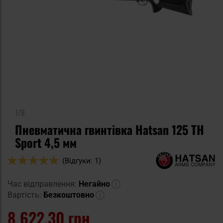
1/8
Пневматична гвинтівка Hatsan 125 TH
Sport 4,5 мм
Оцінка:
(Відгуки: 1)
100
100
% of
Час відправлення:
Негайно
Вартість:
Безкоштовно
8 622,30 грн