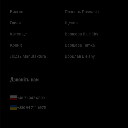
Бидгощ
Познань Posnania
Гдиня
Щецин
Катовіце
Варшава Blue City
Краків
Варшава Tamka
Лодзь Manufaktura
Вроцлав Bielany
Дзвоніть нам
+48 71 347 47 00
+380 94 711 6975