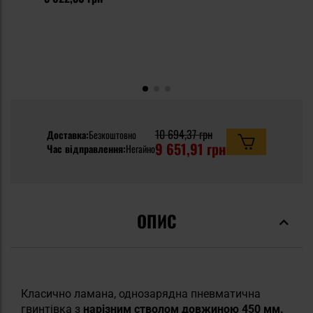
10 694,37 грн
Доставка:
Безкоштовно
9 651,91 грн
Час відправлення:
Негайно
ОПИС
Класично ламана, однозарядна пневматична
гвинтівка з
нарізним стволом довжиною 450 мм.