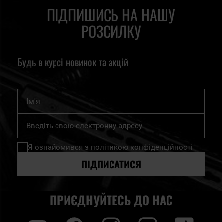
ПІДПИШИСЬ НА НАШУ
РОЗСИЛКУ
Будь в курсі новинок та акцій
Ім'я
Підпишіться
на
нашу
Я ознайомився з
політикою конфіденційності
розсилку
новин:
ПІДПИСАТИСЯ
ПРИЄДНУЙТЕСЬ ДО НАС