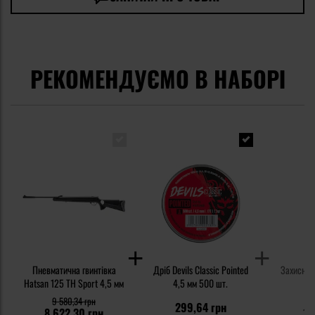
РЕКОМЕНДУЄМО В НАБОРІ
Пневматична гвинтівка
Дріб Devils Classic Pointed
Захисні о
Hatsan 125 TH Sport 4,5 мм
4,5 мм 500 шт.
9 580,34 грн
2
299,64 грн
8 622,30 грн
11