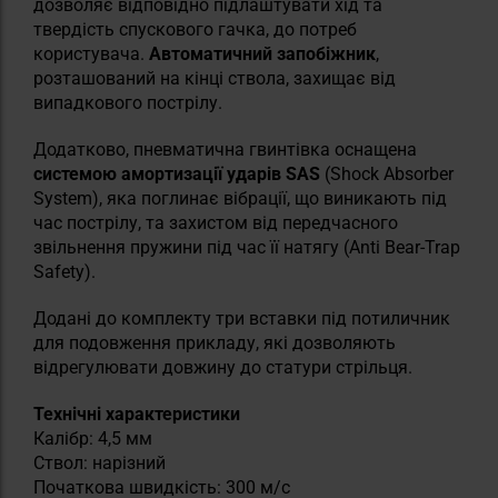
дозволяє відповідно підлаштувати хід та
твердість спускового гачка, до потреб
користувача.
Автоматичний запобіжник
,
розташований на кінці ствола, захищає від
випадкового пострілу.
Додатково, пневматична гвинтівка оснащена
системою амортизації ударів SAS
(Shock Absorber
System), яка поглинає вібрації, що виникають під
час пострілу, та захистом від передчасного
звільнення пружини під час її натягу (Anti Bear-Trap
Safety).
Додані до комплекту три вставки під потиличник
для подовження прикладу, які дозволяють
відрегулювати довжину до статури стрільця.
Технічні характеристики
Калібр: 4,5 мм
Ствол: нарізний
Початкова швидкість: 300 м/с