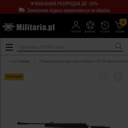
ФІНАЛЬНИЙ РОЗПРОДАЖ ДО -50%
Замовлення відразу направляються на обробку
0
АКАУНТ
БАЖАНЕ
ІСТОРІЯ
КОШИК
гвинтівки Hatsan
Пневматична гвинтівка Hatsan 125 TH Sport 4,5 мм
РОЗПРОДАЖ