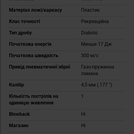
Матеріал ложі/каркасу
Пластик
Клас точності
Рекреаційна
Тип дробу
Diabolo
Початкова енергія
Менше 17 Дж
Початкова швидкість
300 м/с
Привід пневматичної зброї
Газо-пружинна
ламана
Калібр
4,5 мм (.177 ")
Кількість пострілів на
1
одиницю живлення
Blowback
Ні
Магазин
Ні