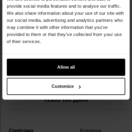
пропонованої зброї. До сьогодні Hatsan
provide social media features and to analyse our traffic.
вирізняється такими технологічними
We also share information about your use of our site with
рішеннями, як система SAS (Shock Absorber
our social media, advertising and analytics partners who
System), яка ефективно зменшує вібрації під
may combine it with other information that you’ve
час пострілу, а також регульований
provided to them or that they’ve collected from your use
механізм Quattro Trigger, що дає змогу
налаштувати роботу спуску під
of their services.
індивідуальні вподобання стрільця. Серед
найпопулярніших моделей особливе
визнання здобули пневматичні гвинтівки
Allow all
PCP BT65 і AT44, які стали вибором як
спортивних стрільців, так і мисливців у
понад 90 країнах світу.
Customize
ТЕХНІЧНІ ДАНІ
Докладніше
Стилістика
Класична