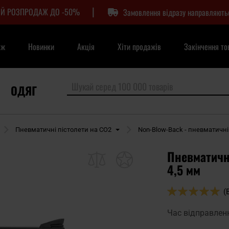
|
Й РОЗПРОДАЖ ДО -50%
Замовлення відразу направляють
аж
Новинки
Акція
Хіти продажів
Закінчення то
ОДЯГ
Пневматичні пістолети на CO2
Non-Blow-Back - пневматичні
Пневматични
4,5 мм
Оцінка:
(
98
100
% of
Час відправлен