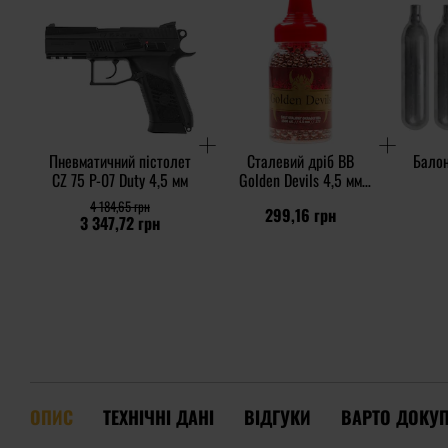
Пневматичний пістолет
Сталевий дріб BB
Балон
CZ 75 P-07 Duty 4,5 мм
Golden Devils 4,5 мм
1500 шт.
4 184,65 грн
299,16 грн
3 347,72 грн
ОПИС
ТЕХНІЧНІ ДАНІ
ВІДГУКИ
ВАРТО ДОКУ