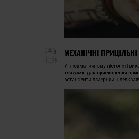
МЕХАНІЧНІ ПРИЦІЛЬН
У пневматичному пістолеті вико
точками, для прискорення при
встановити лазерний цілевказів