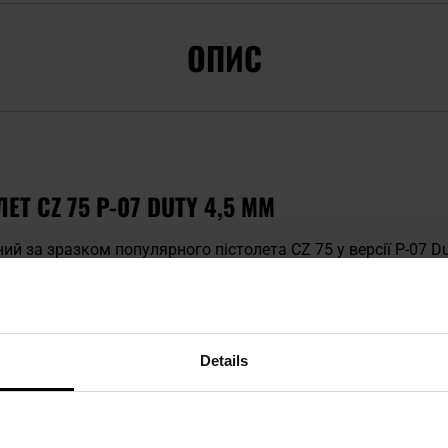
ОПИС
Т CZ 75 P-07 DUTY 4,5 ММ
й за зразком популярного пістолета CZ 75 у версії P-07 Du
м
Česká Zbrojovka
. Замок пневматичного пістолета виконан
етної рукоятки використано міцний полімер, згідно з конс
 нанесено
унікальний серійний номер
.
Details
ОМ CO2
істолета використовується
балончик CO2 12 г
, який розмі
магазин місткістю
20 дробів калібру 4,5 мм
. Герметична газ