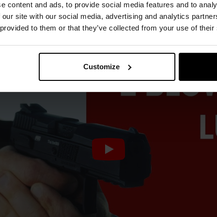
e content and ads, to provide social media features and to analy
видкості кулі 120 м/с
.
 our site with our social media, advertising and analytics partn
 provided to them or that they’ve collected from your use of their
Customize