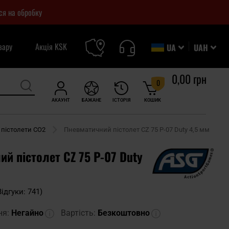
ся на обробку
вару
Акція KSK
UA
UAH
0,00 грн
0
АКАУНТ
БАЖАНЕ
ІСТОРІЯ
КОШИК
 пістолети CO2
Пневматичний пістолет CZ 75 P-07 Duty 4,5 мм
й пістолет CZ 75 P-07 Duty
Відгуки: 741)
ня:
Негайно
Вартість:
Безкоштовно