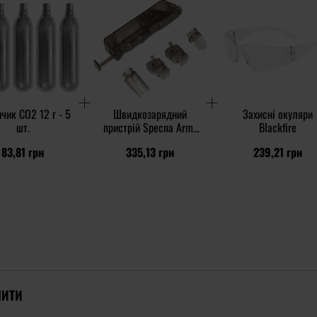
чик CO2 12 г - 5
Швидкозарядний
Захисні окуляри
шт.
пристрій Specna Arms
Blackfire
для магазинів
83,81 грн
335,13 грн
239,21 грн
пневматичної зброї 4,5
мм BB - Black
ПИТИ