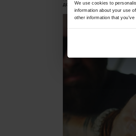
We use cookies to personalis
дозволяє досягти
початкової ш
information about your use of
other information that you’ve