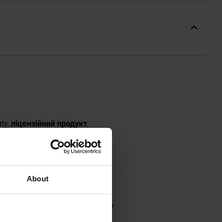
ty,
ліцензійний продукт
,
о з металу, а для створення
трукцією вогнепального
About
щується в рукоятці пістолета. У
ова система пістолета