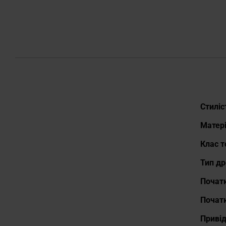
Докла
Стиліс
Матері
Клас т
Тип др
Початк
Почат
Привід