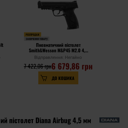
РОЗПРОДАЖ
ЗАКІНЧЕННЯ ТОВАРУ
lt
Пневматичний пістолет
Пневматич
Smith&Wesson M&P45 M2.0 4,5
Gen4 
мм - Black
о
Відправлення: Негайно
Відпр
6 679,86 грн
5 
7 422,06 грн
ДО КОШИКА
й пістолет Diana Airbug 4,5 мм