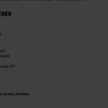
ТИКИ
2
ада
рицілу
нізм DIT
 техніку безпеки