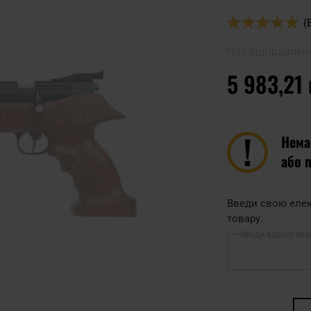
Оцінка:
(
100
100
% of
Час відправлен
5 983,21 
Нема
або 
Введи свою елек
товару.
Введи адресу еле