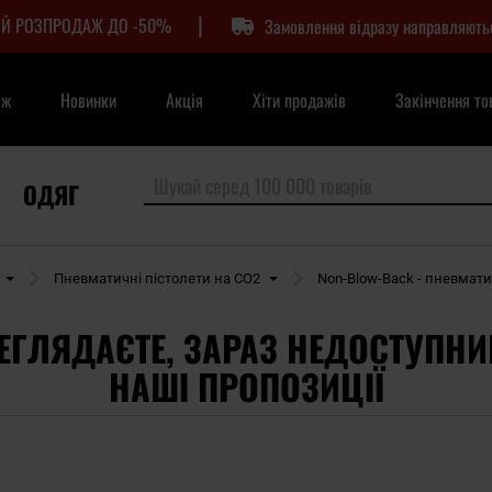
|
Й РОЗПРОДАЖ ДО -50%
Замовлення відразу направляють
аж
Новинки
Акція
Хіти продажів
Закінчення то
ОДЯГ
Пневматичні пістолети на CO2
Non-Blow-Back - пневмати
ЕГЛЯДАЄТЕ, ЗАРАЗ НЕДОСТУПНИ
НАШІ ПРОПОЗИЦІЇ