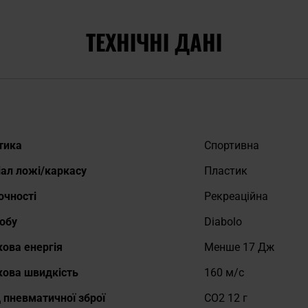
ТЕХНІЧНІ ДАНІ
дніше
тика
Спортивна
ал ложі/каркасу
Пластик
очності
Рекреаційна
обу
Diabolo
ова енергія
Менше 17 Дж
кова швидкість
160 м/с
 пневматичної зброї
CO2 12 г