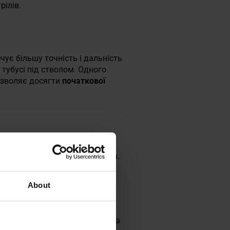
рілів.
ує більшу точність і дальність
тубусі під стволом. Одного
озволяє досягти
початкової
віть під час стрільби однією
ащує контроль над пістолетом.
About
 що регулюється по вертикалі
 до поточних умов. Зверху на