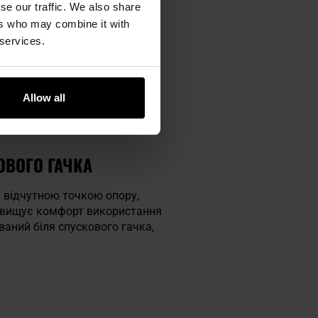
ти коліматорний або оптичний
se our traffic. We also share
ers who may combine it with
 services.
учний, збільшений металевий
Allow all
ора кришка магазину,
ився.
ОВОГО ГАЧКА
 відчутною точкою опору,
ідвищує комфорт використання
ваний біля спускового гачка,