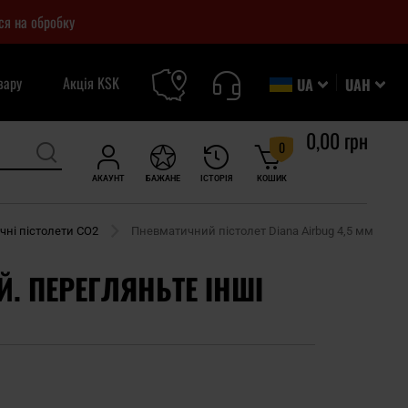
ся на обробку
вару
Акція KSK
UA
UAH
0,00 грн
0
АКАУНТ
БАЖАНЕ
ІСТОРІЯ
КОШИК
чні пістолети CO2
Пневматичний пістолет Diana Airbug 4,5 мм
Й. ПЕРЕГЛЯНЬТЕ ІНШІ