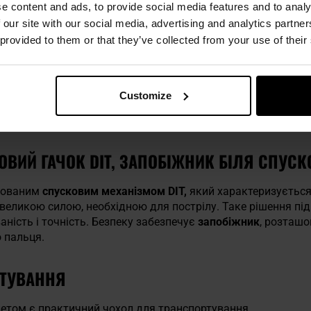
ж розміщено
11-міліметрову рейку
, яка дозволяє встанови
e content and ads, to provide social media features and to analy
 our site with our social media, advertising and analytics partn
 provided to them or that they’ve collected from your use of their
ДЕКСУЮЧИЙ МАГАЗИН
в режимі bolt-action,
а за заряджання дробу відповідає зр
Customize
ндексуючий
магазин місткістю 9 дробів калібру 4,5 мм.
Проз
у, дозволяє легко контролювати кількість дробу, що залиш
ВИЙ ГАЧОК DIT, ЗАПОБІЖНИК БІЛЯ СПУСК
ьованим
спусковим механізмом DIT,
який характеризується
великою силою, необхідною для пострілу. Таке рішення п
ність і точність. Безпеку забезпечує
запобіжник
, розташо
 пальця.
РТУВАННЯ
летом є практичний чохол для транспортування.