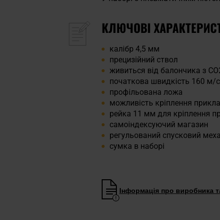
КЛЮЧОВІ ХАРАКТЕРИС
калібр 4,5 мм
прецизійний ствол
живиться від балончика з CO
початкова швидкість 160 м/с
профільована ложа
можливість кріплення прикл
рейка 11 мм для кріплення п
самоіндексуючий магазин
регульований спусковий меха
сумка в наборі
Інформація про виробника та