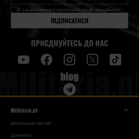
нашу
Я ознайомився з
політикою конфіденційності
розсилку
новин:
ПІДПИСАТИСЯ
ПРИЄДНУЙТЕСЬ ДО НАС
y
f
i
t
tt
Blog
Детальніше про нас
Допомога