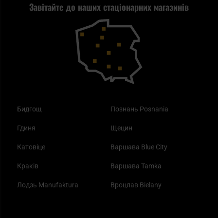
Завітайте до наших стаціонарних магазинів
Самозахист
Blackout - що це таке?
Повернення товару
Outdoor
Як працює маска від смогу?
Купони на знижку
Одяг
Найкращі спальні мішки на осінь
Бидгощ
Познань Posnania
Гдиня
Щецин
Катовіце
Варшава Blue City
Краків
Варшава Tamka
Лодзь Manufaktura
Вроцлав Bielany