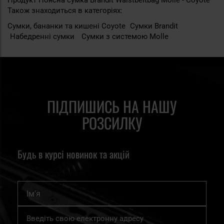
Продукт Поясна сумка Brandit Waistbeltbag Molle - Coyote
Також знаходиться в категоріях:
Сумки, бананки та кишені Coyote
Сумки Brandit
Набедренні сумки
Сумки з системою Molle
ПІДПИШИСЬ НА НАШУ
РОЗСИЛКУ
Будь в курсі новинок та акцій
Ім'я
Підпишіться
на