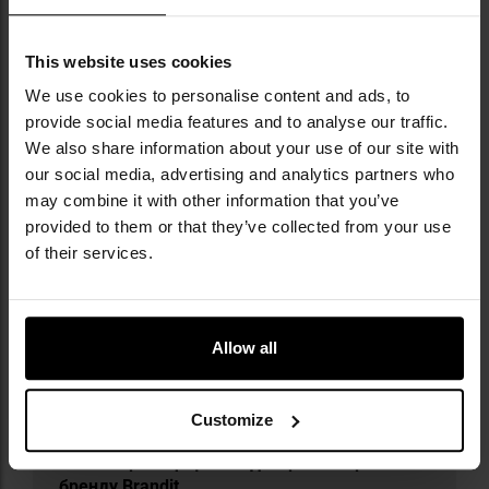
панель velcro
застібка на блискавках
зовнішні блискавки з ручками C-ring
This website uses cookies
система MOLLE/PALS
We use cookies to personalise content and ads, to
поясний ремінь з пряжкою fastex
provide social media features and to analyse our traffic.
регулювання поясного ременя до 170 см
We also share information about your use of our site with
еластична мотузка типу bungee
our social media, advertising and analytics partners who
may combine it with other information that you’ve
provided to them or that they’ve collected from your use
of their services.
Інформація про виробника та техніку безпеки
Allow all
Customize
​Militaria.pl є офіційним дистриб’ютором
бренду Brandit.