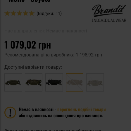
Оцінка:
(Відгуки: 11)
100
100
% of
Час відправлення:
Немає в наявності
1 079,02 грн
Рекомендована ціна виробника
1 198,92 грн
Доступні варіанти товару:
Немає в наявності -
переглянь подібні товари
або підпишись на сповіщення про наявність
Введи свою електронну адресу, щоб отримати