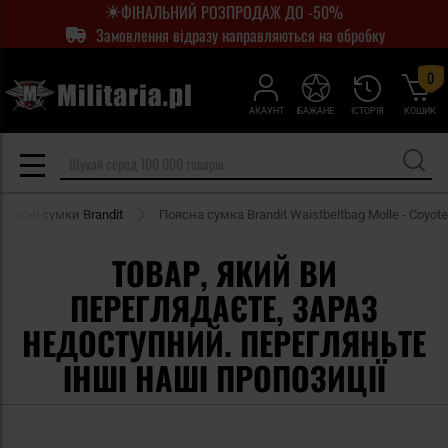
ФІНАЛЬНИЙ РОЗПРОДАЖ ДО -50%
Замовлення відразу направляються на обробку
0
АКАУНТ
БАЖАНЕ
ІСТОРІЯ
КОШИК
поясні сумки Brandit
Поясна сумка Brandit Waistbeltbag Molle - Coyote
ТОВАР, ЯКИЙ ВИ
ПЕРЕГЛЯДАЄТЕ, ЗАРАЗ
НЕДОСТУПНИЙ. ПЕРЕГЛЯНЬТЕ
ІНШІ НАШІ ПРОПОЗИЦІЇ