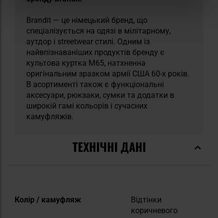
Brandit — це німецький бренд, що
спеціалізується на одязі в мілітарному,
аутдор і streetwear стилі. Одним із
найвпізнаваніших продуктів бренду є
культова куртка M65, натхненна
оригінальним зразком армії США 60-х років.
В асортименті також є функціональні
аксесуари, рюкзаки, сумки та додатки в
широкій гамі кольорів і сучасних
камуфляжів.
ТЕХНІЧНІ ДАНІ
Докладніше
Колір / камуфляж
Відтінки
коричневого