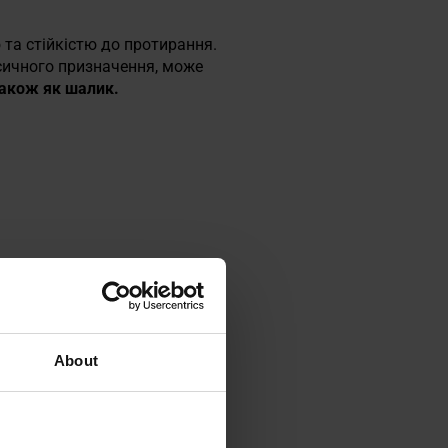
 та стійкістю до протирання.
асичного призначення, може
також як шалик.
About