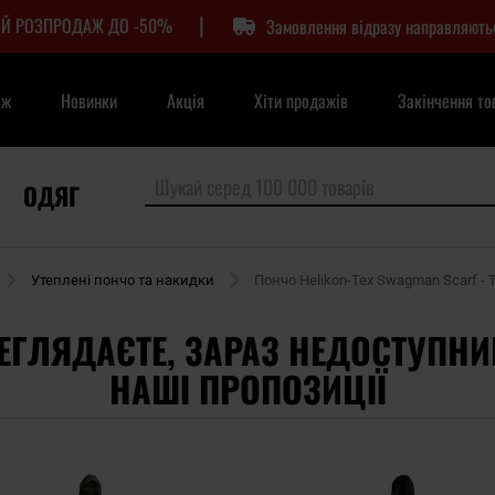
|
Й РОЗПРОДАЖ ДО -50%
Замовлення відразу направляють
аж
Новинки
Акція
Хіти продажів
Закінчення то
ОДЯГ
Утеплені пончо та накидки
Пончо Helikon-Tex Swagman Scarf - T
ЕГЛЯДАЄТЕ, ЗАРАЗ НЕДОСТУПНИ
НАШІ ПРОПОЗИЦІЇ