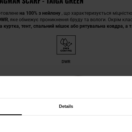
AGMAN SCARF - TAIGA GREEN
отовлене
на 100% з нейлону
, що характеризується міцністю
DWR
, яке обмежує проникнення бруду та вологи. Окрім кл
а куртка, тент, спальний мішок або рятувальна ковдра, а 
DWR
Details