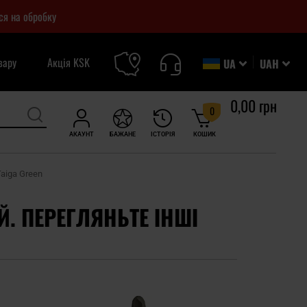
ся на обробку
вару
Акція KSK
UA
UAH
0,00 грн
0
АКАУНТ
БАЖАНЕ
ІСТОРІЯ
КОШИК
aiga Green
Й. ПЕРЕГЛЯНЬТЕ ІНШІ