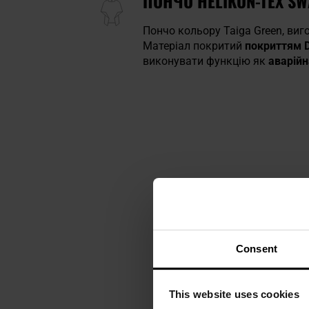
ПОНЧО HELIKON-TEX SW
Пончо кольору Taiga Green, виг
Матеріал покритий
покриттям 
виконувати функцію як
аварійн
Consent
This website uses cookies