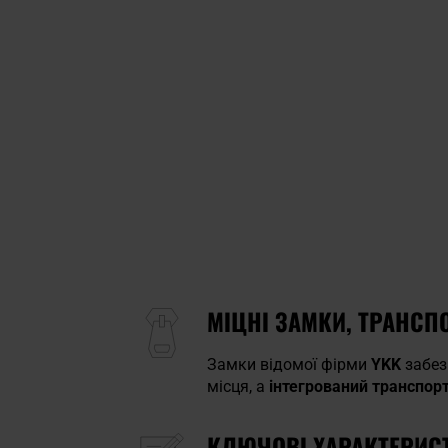
МІЦНІ ЗАМКИ, ТРАНСП
Замки відомої фірми
YKK
забез
місця, а
інтегрований транспор
КЛЮЧОВІ ХАРАКТЕРИС