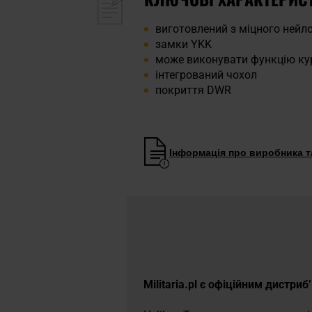
виготовлений з міцного нейл
замки YKK
може виконувати функцію кур
інтегрований чохол
покриття DWR
Інформація про виробника та
Militaria.pl є офіційним дистри