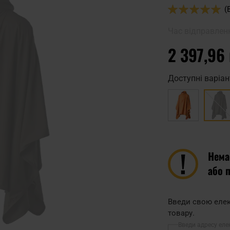
Оцінка:
(
100
100
% of
Час відправлен
2 397,96
Доступні варіан
Нема
або 
Введи свою елек
товару.
Введи адресу еле