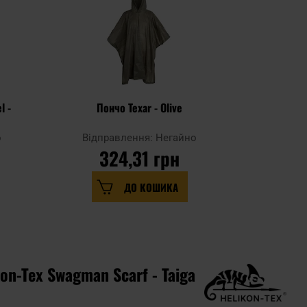
l -
Пончо Texar - Olive
Пончо T
Pan
о
Відправлення: Негайно
Відпр
324,31 грн
1 
ДО КОШИКА
on-Tex Swagman Scarf - Taiga