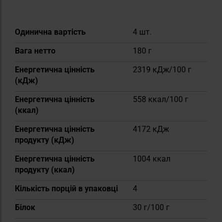
Докладніше
Одинична вартість
4 шт.
Вага нетто
180 г
Енергетична цінність
2319 кДж/100 г
(кДж)
Енергетична цінність
558 ккал/100 г
(ккал)
Енергетична цінність
4172 кДж
продукту (кДж)
Енергетична цінність
1004 ккал
продукту (ккал)
Кількість порцій в упаковці
4
Білок
30 г/100 г