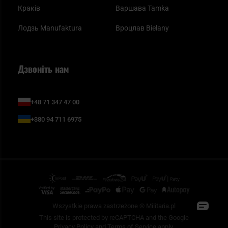
Краків
Варшава Tamka
Лодзь Manufaktura
Вроцлав Bielany
Дзвоніть нам
+48 71 347 47 00
+380 94 711 6975
Wszystkie prawa zastrzeżone © Militaria.pl
This site is protected by reCAPTCHA and the Google
Privacy Policy
and
Terms of Service
apply.