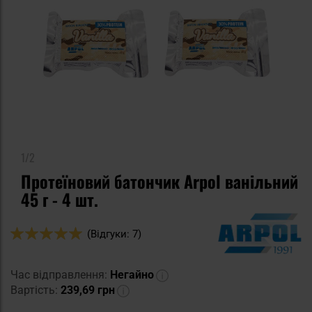
1/2
Протеїновий батончик Arpol ванільний
45 г - 4 шт.
Оцінка:
(Відгуки: 7)
98
100
% of
Час відправлення:
Негайно
Вартість:
239,69 грн