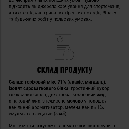
до несприятливих погодних умов. Чудово
підходить як джерело харчування для спортсменів,
а також під час тривалих гірських походів, біваку
та будь-яких робіт у польових умовах.
СКЛАД ПРОДУКТУ
Склад:
горіховий мікс 71% (арахіс, мигдаль),
ізолят сироваткового білка
, тростинний цукор,
глюкозний сироп, декстроза, кокосовий жир,
ріпаковий жир, знежирене
молоко
у порошку,
ванільний ароматизатор, мелена ваніль 1%,
емульгатор лецитин (з
сої
).
Може містити кунжут та шматочки шкаралупи, а