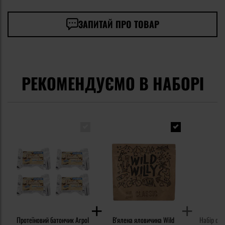
ЗАПИТАЙ ПРО ТОВАР
РЕКОМЕНДУЄМО В НАБОРІ
Протеїновий батончик Arpol
В'ялена яловичина Wild
Набір спе