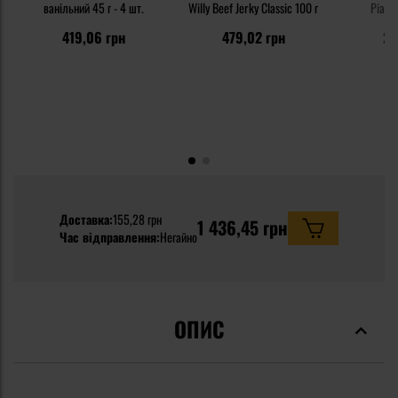
ванільний 45 г - 4 шт.
Willy Beef Jerky Classic 100 г
Piast 
419,06 грн
479,02 грн
23
Доставка:
155,28 грн
1 436,45 грн
Час відправлення:
Негайно
ОПИС