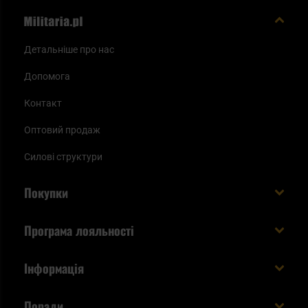
Детальніше про нас
Допомога
Контакт
Оптовий продаж
Силові структури
Покупки
Доставляємо в Україну!
Програма лояльності
Вартість і час доставки
Що ви отримуєте з акаунтом KSK
Інформація
Способи оплати
Як використати бали KSK
Умови та правила
Статус замовлення
Поради