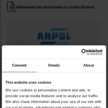
Інформація про виробника та техніку безпеки
Militaria.pl є premium-дилером бренду
ARPOL.
Consent
Details
About
ARPOL — це польське підприємство зі штаб-
квартирою в Зеленій Гурі, яке вже багато
років виробляє сухий пайок і спеціальні
This website uses cookies
військові консерви для Збройних сил РП,
установ, пов’язаних із безпекою держави, а
We use cookies to personalise content and ads, to
також для туристів, яхтсменів і рибалок.
provide social media features and to analyse our traffic.
Компанія впровадила міжнародні системи
We also share information about your use of our site with
якості ISO 9001:2015 і ISO 22000:2005,
our social media, advertising and analytics partners who