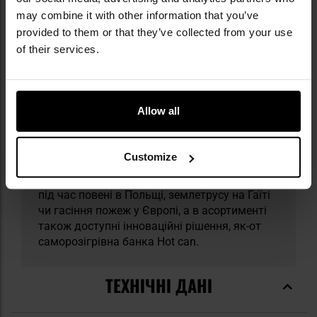
відповідає вимогам NATO AQAP 2110:2016 і
may combine it with other information that you’ve
з 2006 року має код NCAGE 1126H, який
provided to them or that they’ve collected from your use
надається суб’єктам, що працюють на
of their services.
користь обороноздатності. Продукція ARPOL
вирізняється простотою зберігання та
приготування в будь-яких умовах — завдяки
безполуменевим хімічним підігрівачам або
Allow all
твердому паливу вона дає змогу швидко
отримати гарячу їжу, а всі аксесуари
входять до набору. Вироби компанії добре
Customize
зарекомендували себе в найскладніших
рятувальних і кризових операціях, зокрема
під час повені в Польщі, землетрусу на Гаїті
чи гасіння пожеж у Європі, а в асортименті
також доступні інноваційні рішення, як-от
саморозігрівна банка Hot can.
ТЕХНІЧНІ ДАНІ