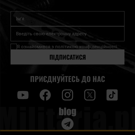
Ім'я
Підпишіться
на
нашу
Я ознайомився з
політикою конфіденційності
розсилку
новин:
ПІДПИСАТИСЯ
ПРИЄДНУЙТЕСЬ ДО НАС
y
f
i
t
tt
Blog