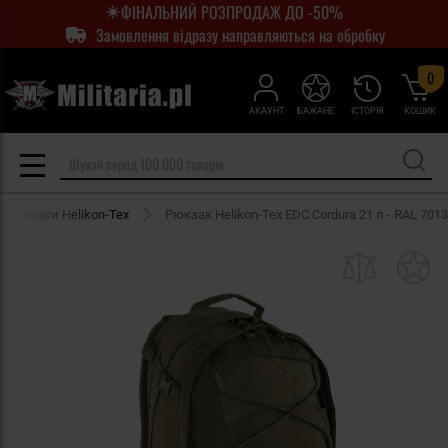
ФІНАЛЬНИЙ РОЗПРОДАЖ ДО -50%
Замовлення відразу направляються на обробку
0
АКАУНТ
БАЖАНЕ
ІСТОРІЯ
КОШИК
і рюкзаки Helikon-Tex
Рюкзак Helikon-Tex EDC Cordura 21 л - RAL 7013