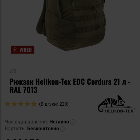
2/9
Рюкзак Helikon-Tex EDC Cordura 21 л -
RAL 7013
Оцінка:
(Відгуки: 229)
98
100
% of
Час відправлення:
Негайно
Вартість:
Безкоштовно