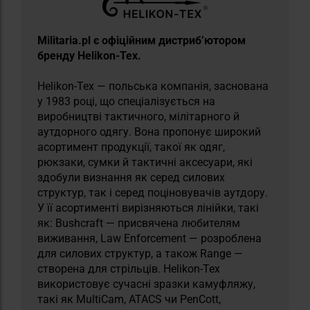
Militaria.pl є офіційним дистриб’ютором
бренду Helikon-Tex.
Helikon-Tex — польська компанія, заснована
у 1983 році, що спеціалізується на
виробництві тактичного, мілітарного й
аутдорного одягу. Вона пропонує широкий
асортимент продукції, такої як одяг,
рюкзаки, сумки й тактичні аксесуари, які
здобули визнання як серед силових
структур, так і серед поціновувачів аутдору.
У її асортименті вирізняються лінійки, такі
як: Bushcraft — присвячена любителям
виживання, Law Enforcement — розроблена
для силових структур, а також Range —
створена для стрільців. Helikon-Tex
використовує сучасні зразки камуфляжу,
такі як MultiCam, ATACS чи PenCott,