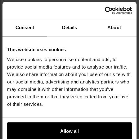
Consent
Details
About
МОДУЛЬНА СИСТЕМА MOLLE/PALS,
ПЕРЕДНЯ ПАНЕЛЬ VELCRO
This website uses cookies
We use cookies to personalise content and ads, to
На поверхні рюкзака пришиті стрічки, сумісні з
provide social media features and to analyse our traffic.
системою MOLLE/PALS
, що дають змогу кріпити
We also share information about your use of our site with
додаткове спорядження та аксесуари. Передня
our social media, advertising and analytics partners who
панель velcro
дозволяє персоналізувати рюкзак
за допомогою нашивок, емблеми підрозділу або
may combine it with other information that you’ve
Morale Patches.
provided to them or that they’ve collected from your use
of their services.
Allow all