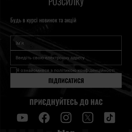
РОЗСИЛКУ
Будь в курсі новинок та акцій
Ім'я
Підпишіться
на
нашу
Я ознайомився з
політикою конфіденційності
розсилку
новин:
ПІДПИСАТИСЯ
ПРИЄДНУЙТЕСЬ ДО НАС
y
f
i
t
tt