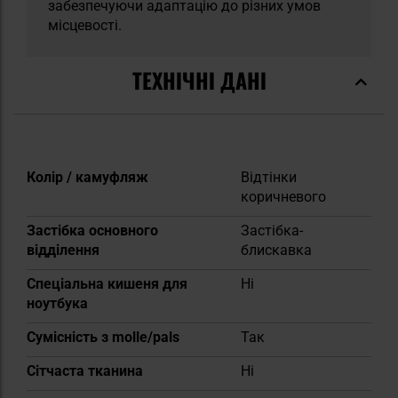
забезпечуючи адаптацію до різних умов
місцевості.
ТЕХНІЧНІ ДАНІ
Докладніше
Колір / камуфляж
Відтінки
коричневого
Застібка основного
Застібка-
відділення
блискавка
Спеціальна кишеня для
Ні
ноутбука
Сумісність з molle/pals
Так
Сітчаста тканина
Ні