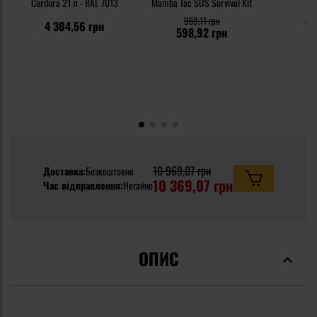
Cordura 21 л - RAL 7013
Mamba Tac SOS Survival Kit
О
959,11 грн
4 304,56 грн
75
598,92 грн
10 969,07 грн
Доставка:
Безкоштовно
10 369,07 грн
Час відправлення:
Негайно
ОПИС