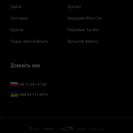
Гдиня
Щецин
Катовіце
Варшава Blue City
Краків
Варшава Tamka
Лодзь Manufaktura
Вроцлав Bielany
Дзвоніть нам
+48 71 347 47 00
+380 94 711 6975