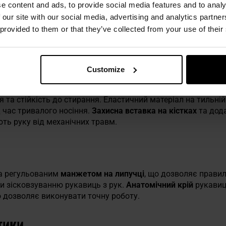
чує
комфорт, еластичність та оптимальний рівень захисту р
e content and ads, to provide social media features and to analy
рні чи повсякденного використання.
 our site with our social media, advertising and analytics partn
 provided to them or that they’ve collected from your use of their
ДВІЙНІ ШВИ
Customize
ичного матеріалу та синтетичної шкіри
, яка покриває внут
та стійкість до стирання. Еластичний матеріал на тильній
 час тривалого носіння.
Захисна вставка на кістках
та дод
ють руку від механічних травм.
а регульованим
манжетом на липучці
, що дозволяє правил
чи зісковзуванню рукавиць з рук.
Анатомічний крій
рукавиц
 дозволяє виконувати точну роботу.
ТИКИ