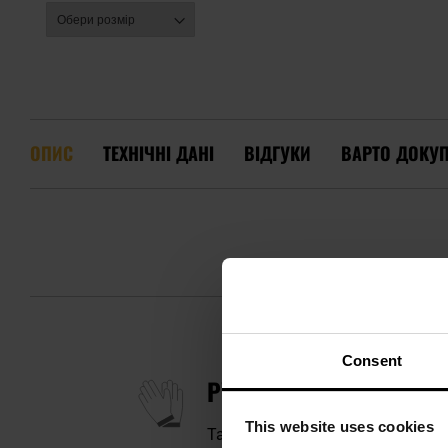
ОПИС
ТЕХНІЧНІ ДАНІ
ВІДГУКИ
ВАРТО ДОКУ
Consent
РУКАВИЦІ PENTAGON DU
This website uses cookies
Тактичні рукавиці
без пальців
,