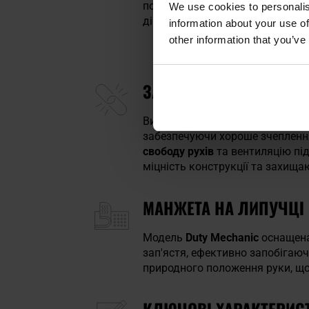
поєднання матеріалів забезпе
We use cookies to personalis
дій, так і для роботи в майсте
information about your use of
other information that you’ve
ЗАХИСНА ВСТАВКА, ПО
Виготовлені з поєднання
еласт
забезпечуючи хороше зчеплення 
свободу рухів
та вентиляцію під
міцність конструкції та захища
МАНЖЕТА НА ЛИПУЧЦІ
Модель
Duty Mechanic
оснащен
зап'ястя, ефективно запобігаю
природного положення руки, що
КЛЮЧОВІ ХАРАКТЕРИС