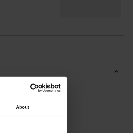
About
ї синтетичної тканини. Таке