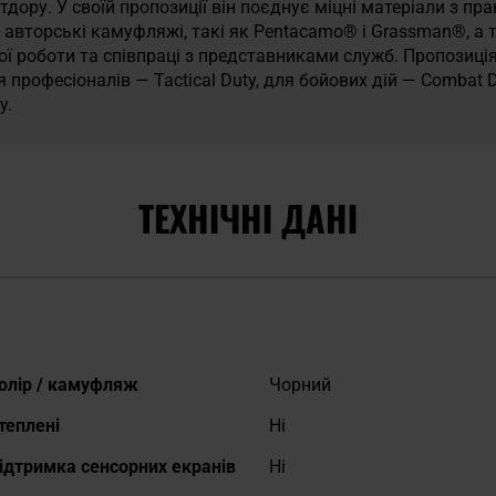
утдору. У своїй пропозиції він поєднує міцні матеріали з п
авторські камуфляжі, такі як Pentacamo® і Grassman®, а 
ої роботи та співпраці з представниками служб. Пропозиці
для професіоналів — Tactical Duty, для бойових дій — Combat
y.
ТЕХНІЧНІ ДАНІ
окладніше
олір / камуфляж
Чорний
теплені
Ні
ідтримка сенсорних екранів
Ні