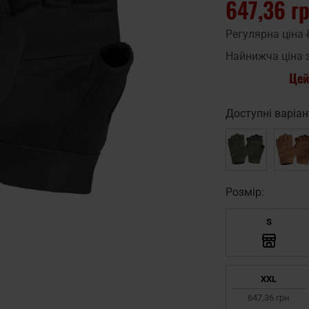
647,36 г
Регулярна ціна
Найнижча ціна 
Цей
Доступні варіан
Pозмір:
S
XXL
647,36 грн