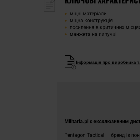
міцні матеріали
міцна конструкція
посилення в критичних місця
манжета на липучці
Інформація про виробника та
Militaria.pl є ексклюзивним ди
Pentagon Tactical — бренд із п