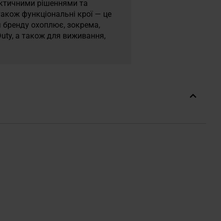
рактичними рішеннями та
також функціональні крої — це
я бренду охоплює, зокрема,
 Duty, а також для виживання,