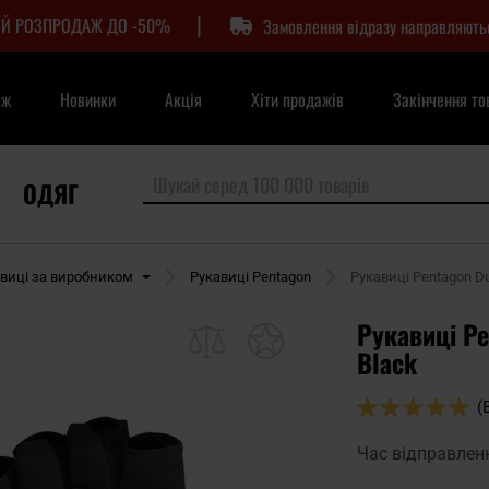
|
Й РОЗПРОДАЖ ДО -50%
Замовлення відразу направляють
аж
Новинки
Акція
Хіти продажів
Закінчення то
ОДЯГ
виці за виробником
Рукавиці Pentagon
Рукавиці Pentagon Du
Рукавиці Pe
Black
Оцінка:
(
96
100
% of
Час відправлен