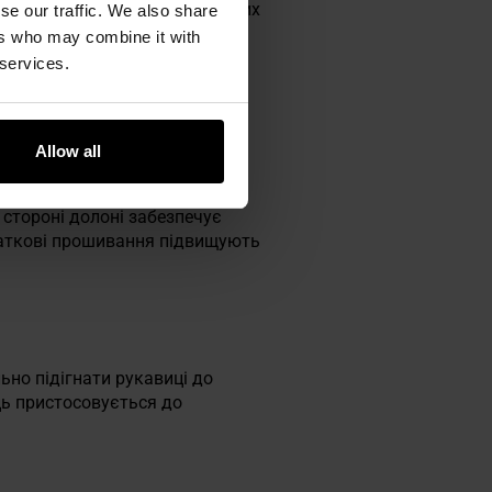
ук
. Підходять як для тактичних
se our traffic. We also share
ers who may combine it with
 services.
Allow all
рішню сторону долоні,
 стороні долоні забезпечує
аткові прошивання підвищують
ьно підігнати рукавиці до
ь пристосовується до