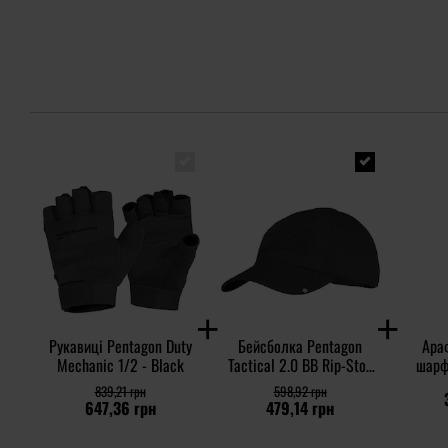
Рукавиці Pentagon Duty
Бейсболка Pentagon
Ара
Mechanic 1/2 - Black
Tactical 2.0 BB Rip-Stop
шарф 
Cap - Black
839,21 грн
598,92 грн
647,36 грн
479,14 грн