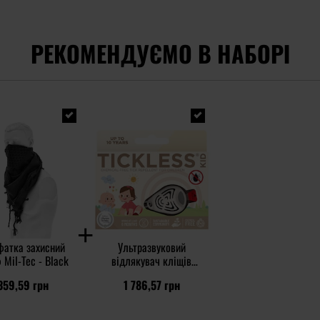
РЕКОМЕНДУЄМО В НАБОРІ
фатка захисний
Ультразвуковий
Mil-Tec - Black
відлякувач кліщів
TickLess Kid - для дітей
359,59 грн
1 786,57 грн
- Beige