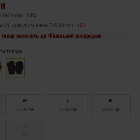
рн
839,21 грн
-23%
за 30 днів до знижки
719,30 грн
-10%
 товар належить до Фінальний розпродаж
ти товару:
M
L
XL
647,36 грн
647,36 грн
647,36 грн
3XL