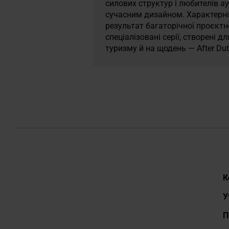
силових структур і любителів а
сучасним дизайном. Характерні 
результат багаторічної проєктн
спеціалізовані серії, створені 
туризму й на щодень — After Dut
Д
К
У
П