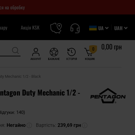
ся на обробку
вару
Акція KSK
UA
UAH
0,00 грн
0
АКАУНТ
БАЖАНЕ
ІСТОРІЯ
КОШИК
ty Mechanic 1/2 - Black
ntagon Duty Mechanic 1/2 -
Відгуки: 140)
ня:
Негайно
Вартість:
239,69 грн