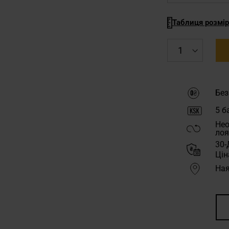
Таблиця розмір
Без
5
ба
Нео
лоя
30-
Цін
Ная