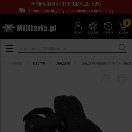
ФІНАЛЬНИЙ РОЗПРОДАЖ ДО -50%
Замовлення відразу направляються на обробку
0
АКАУНТ
БАЖАНЕ
ІСТОРІЯ
КОШИК
Outdoor
Взуття
Сандалі
Сандалі Alpinus Arelho - Black