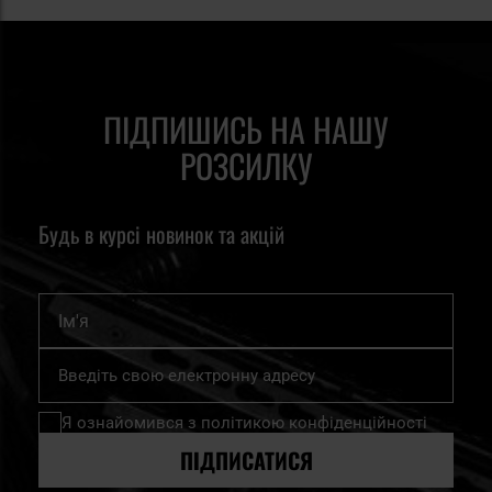
ПІДПИШИСЬ НА НАШУ
РОЗСИЛКУ
Будь в курсі новинок та акцій
Ім'я
Підпишіться
на
нашу
Я ознайомився з
політикою конфіденційності
розсилку
новин:
ПІДПИСАТИСЯ