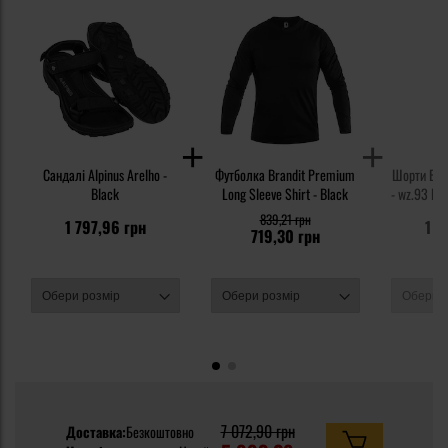
Сандалі Alpinus Arelho -
Футболка Brandit Premium
Шорти Bra
Black
Long Sleeve Shirt - Black
- wz.93 Pa
839,21 грн
1 797,96 грн
1 4
719,30 грн
7 072,90 грн
Доставка:
Безкоштовно