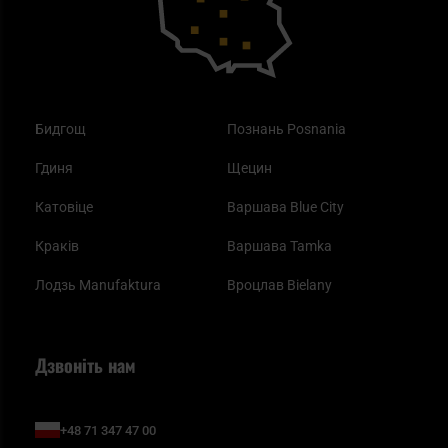
Бидгощ
Познань Posnania
Гдиня
Щецин
Катовіце
Варшава Blue City
Краків
Варшава Tamka
Лодзь Manufaktura
Вроцлав Bielany
Дзвоніть нам
+48 71 347 47 00