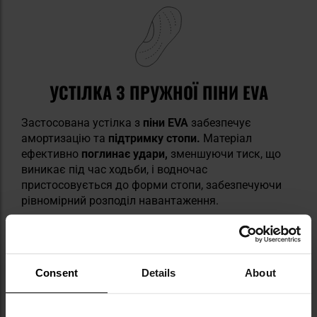
УСТІЛКА З ПРУЖНОЇ ПІНИ EVA
Застосована устілка з
піни EVA
забезпечує
амортизацію та
підтримку стопи.
Матеріал
ефективно
поглинає удари,
зменшуючи тиск, що
виникає під час ходьби, і водночас
пристосовується до форми стопи, забезпечуючи
рівномірний розподіл навантаження.
Consent
Details
About