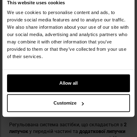
ВИСОКИЙ РІВЕНЬ ВЕНТИЛЯЦІЇ,
This website uses cookies
ЕЛАСТИЧНА ПІДКЛАДКА
We use cookies to personalise content and ads, to
provide social media features and to analyse our traffic.
Відкрита конструкція сандалів
забезпечує вільний
We also share information about your use of our site with
потік повітря,
що запобігає перегріванню шкіри та
our social media, advertising and analytics partners who
сприяє відведенню вологи. Внутрішня частина
may combine it with other information that you’ve
взуття оброблена м'якою
підкладкою
, яка
provided to them or that they’ve collected from your use
зменшує ризик появи натирань та підвищує
of their services.
комфорт під час носіння.
Allow all
Customize
РЕГУЛЬОВАНА ЗАСТІБКА
Регульована система застібки, що складається з
2
липучок
у передній частині та
додаткової липучки