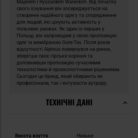
Majerem і Ryszardem Wareckim. Від початку
свого існування він зосереджується на
створенні надійного одягу та спорядження
для людей, які цінують активність у
польових умовах. Як один із перших у
Польщі, він запровадив у свою пропозицію
одяг із мембраною Gore-Tex. Після років
відсутності Alpinus повернувся на ринок,
зберігши своє гірське коріння та
доповнивши пропозицію сучасними
технологіями й проекологічними рішеннями.
Сьогодні це бренд, який обирають як
професіонали, так і ентузіасти аутдору.
ТЕХНІЧНІ ДАНІ
Докладніше
Висота взуття
Низьке