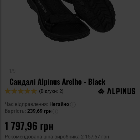
1/9
Сандалі Alpinus Arelho - Black
Оцінка:
(Відгуки: 2)
100
100
% of
Час відправлення:
Негайно
Вартість:
239,69 грн
1 797,96 грн
Рекомендована ціна виробника
2 157,67 грн