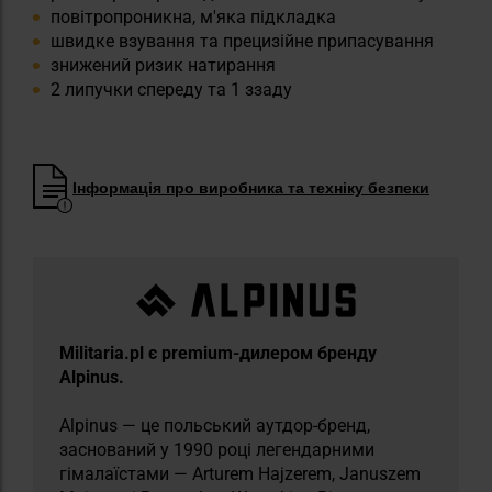
повітропроникна, м'яка підкладка
швидке взування та прецизійне припасування
знижений ризик натирання
2 липучки спереду та 1 ззаду
Інформація про виробника та техніку безпеки
Militaria.pl є premium-дилером бренду
Alpinus.
Alpinus — це польський аутдор-бренд,
заснований у 1990 році легендарними
гімалаїстами — Arturem Hajzerem, Januszem