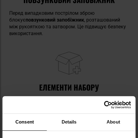
Перед випадковим пострілом зброю
блокує
повзунковий запобіжник
, розташований
між рукояткою та затвором. Це підвищує безпеку
використання.
ЕЛЕМЕНТИ НАБОРУ
сигнальний пістолет
насадка для вистрілювання сигнальних ракет
Consent
Details
About