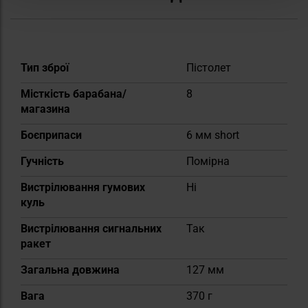
Докладніше
Тип зброї
Пістолет
Місткість барабана/
8
магазина
Боєприпаси
6 мм short
Гучність
Помірна
Вистрілювання гумових
Ні
куль
Вистрілювання сигнальних
Так
ракет
Загальна довжина
127 мм
Вага
370 г