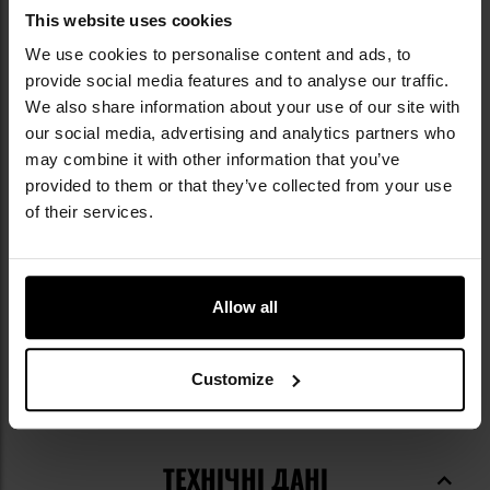
This website uses cookies
We use cookies to personalise content and ads, to
provide social media features and to analyse our traffic.
КЛЮЧОВІ ХАРАКТЕРИСТИКИ
We also share information about your use of our site with
our social media, advertising and analytics partners who
призначений для самооборони, подачі сигналу
may combine it with other information that you’ve
тривоги, спортивних змагань або заходів
provided to them or that they’ve collected from your use
виготовлений з металу
of their services.
живиться набоями 6 мм Short
місткість 8 набоїв
насадка для вистрілювання сигнальних ракет
повзунковий запобіжник
Allow all
Customize
Інформація про виробника та техніку безпеки
ТЕХНІЧНІ ДАНІ