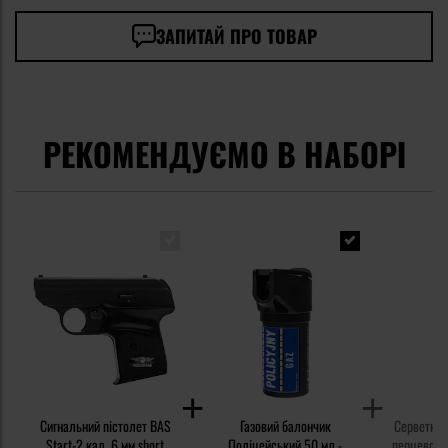
ЗАПИТАЙ ПРО ТОВАР
РЕКОМЕНДУЄМО В НАБОРІ
Сигнальний пістолет BAS
Газовий балончик
Серветка 
Start-2 кал. 6 мм short
Поліцейський 50 мл -
перцевого г