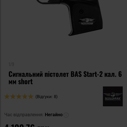
1/9
Сигнальний пістолет BAS Start-2 кал. 6
мм short
Оцінка:
(Відгуки: 8)
98
100
% of
Час відправлення:
Негайно