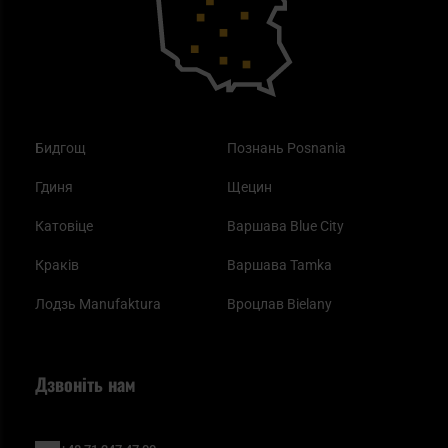
Одяг
Найкращі спальні мішки на осінь
Бидгощ
Познань Posnania
Гдиня
Щецин
Катовіце
Варшава Blue City
Краків
Варшава Tamka
Лодзь Manufaktura
Вроцлав Bielany
Дзвоніть нам