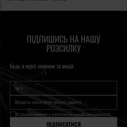
ПІДПИШИСЬ НА НАШУ
РОЗСИЛКУ
Будь в курсі новинок та акцій
Ім'я
Підпишіться
на
нашу
Я ознайомився з
політикою конфіденційності
розсилку
новин:
ПІДПИСАТИСЯ