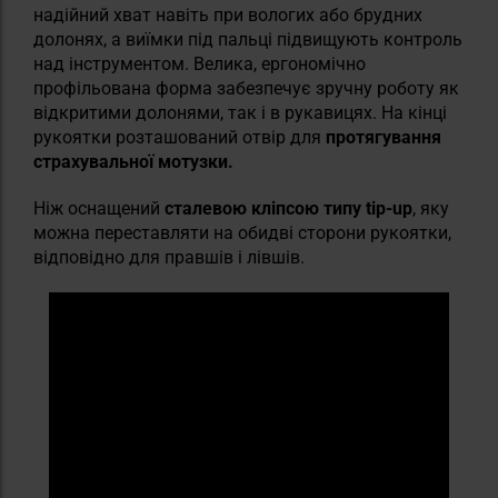
надійний хват навіть при вологих або брудних
долонях, а виїмки під пальці підвищують контроль
над інструментом. Велика, ергономічно
профільована форма забезпечує зручну роботу як
відкритими долонями, так і в рукавицях. На кінці
рукоятки розташований отвір для
протягування
страхувальної мотузки.
Ніж оснащений
сталевою кліпсою типу tip-up
, яку
можна переставляти на обидві сторони рукоятки,
відповідно для правшів і лівшів.