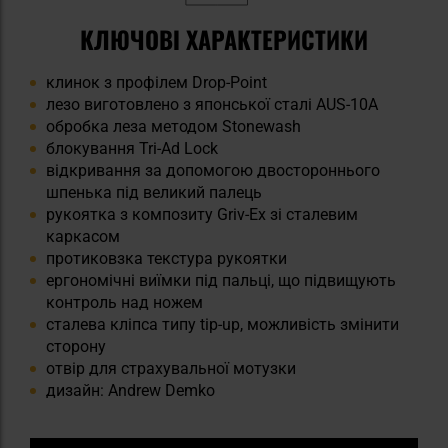
КЛЮЧОВІ ХАРАКТЕРИСТИКИ
клинок з профілем Drop-Point
лезо виготовлено з японської сталі AUS-10A
обробка леза методом Stonewash
блокування Tri-Ad Lock
відкривання за допомогою двостороннього
шпенька під великий палець
рукоятка з композиту Griv-Ex зі сталевим
каркасом
протиковзка текстура рукоятки
ергономічні виїмки під пальці, що підвищують
контроль над ножем
сталева кліпса типу tip-up, можливість змінити
сторону
отвір для страхувальної мотузки
дизайн: Andrew Demko