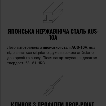
ЯПОНСЬКА НЕРЖАВІЮЧА СТАЛЬ AUS-
10A
Лезо виготовлено з
японської сталі AUS-10A
, яка
відрізняється міцністю, дуже високою стійкістю
до корозії та зносу. Після загартовування досягає
твердості 58–61 HRC.
КЛИНОК З ПРОФІЛЕМ DROP-POINT,