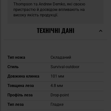
Thompson та Andrew Demko, які своєю
пристрастю й досвідом впливають на
високу якість продукції.
ТЕХНІЧНІ ДАНІ
Докладніше
Тип ножа
Складаний
Стиль
Survival-outdoor
Довжина клинка
101 мм
Товщина леза
4.8 мм
Профіль леза
Drop-point
Тип леза
Гладке