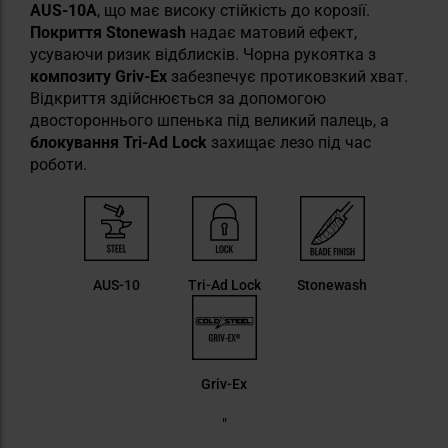
AUS-10A
, що має високу стійкість до корозії.
Покриття Stonewash
надає матовий ефект,
усуваючи ризик відблисків. Чорна рукоятка з
композиту Griv-Ex
забезпечує протиковзкий хват.
Відкриття здійснюється за допомогою
двостороннього шпенька під великий палець, а
блокування Tri-Ad Lock
захищає лезо під час
роботи.
AUS-10
Tri-Ad Lock
Stonewash
Griv-Ex
"