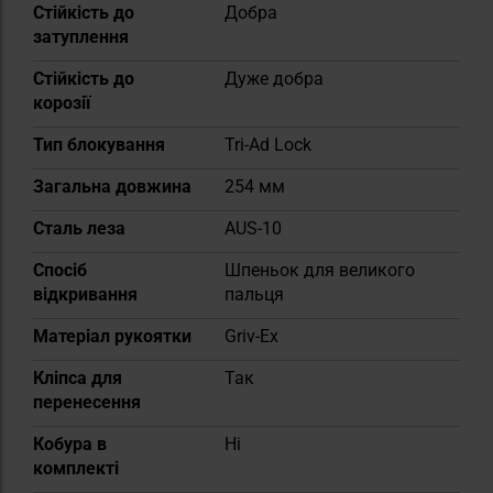
Стійкість до
Добра
затуплення
Стійкість до
Дуже добра
корозії
Тип блокування
Tri-Ad Lock
Загальна довжина
254 мм
Сталь леза
AUS-10
Спосіб
Шпеньок для великого
відкривання
пальця
Матеріал рукоятки
Griv-Ex
Кліпса для
Так
перенесення
Кобура в
Ні
комплекті