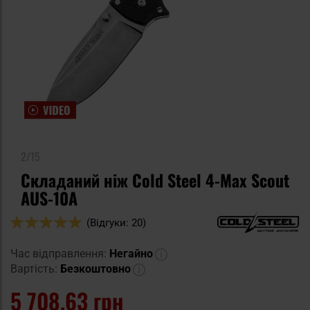
2/15
Складаний ніж Cold Steel 4-Max Scout
AUS-10A
Оцінка:
(Відгуки: 20)
100
100
% of
Час відправлення:
Негайно
Вартість:
Безкоштовно
5 708,63 грн