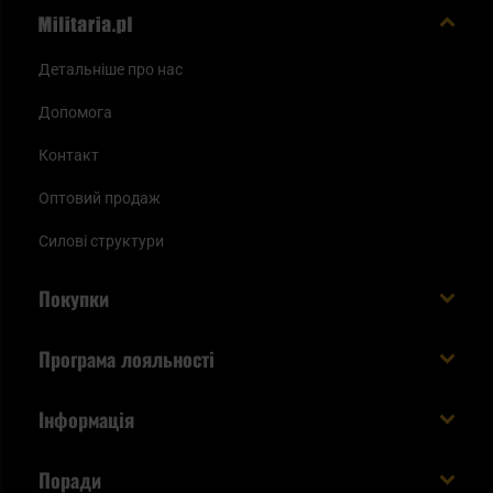
Детальніше про нас
Допомога
Контакт
Оптовий продаж
Силові структури
Покупки
Доставляємо в Україну!
Програма лояльності
Вартість і час доставки
Що ви отримуєте з акаунтом KSK
Інформація
Способи оплати
Як використати бали KSK
Умови та правила
Статус замовлення
Поради
Увійдіть в систему