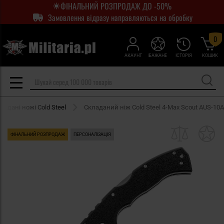
ФІНАЛЬНИЙ РОЗПРОДАЖ ДО -50%
Замовлення відразу направляються на обробку
0
АКАУНТ
БАЖАНЕ
ІСТОРІЯ
КОШИК
ладані ножі Cold Steel
Складаний ніж Cold Steel 4-Max Scout AUS-10A
ФІНАЛЬНИЙ РОЗПРОДАЖ
ПЕРСОНАЛІЗАЦІЯ