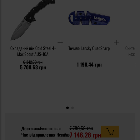
Складаний ніж Cold Steel 4-
Точило Lansky QuadSharp
Синтетич
Max Scout AUS-10A
ножів K
6 342,93 грн
1 198,44 грн
23
5 708,63 грн
7 780,58 грн
Доставка:
Безкоштовно
7 146,28 грн
Час відправлення:
Негайно