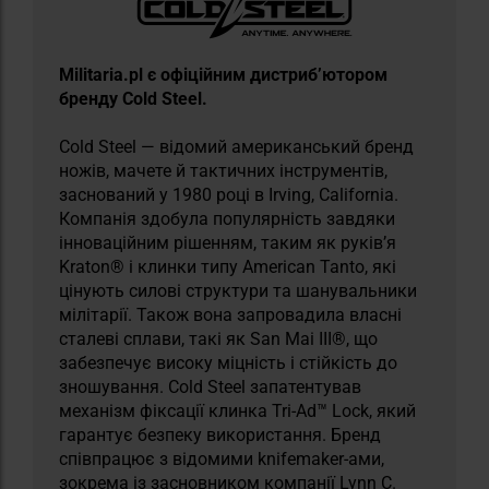
Militaria.pl є офіційним дистриб’ютором
бренду Cold Steel.
Cold Steel — відомий американський бренд
ножів, мачете й тактичних інструментів,
заснований у 1980 році в Irving, California.
Компанія здобула популярність завдяки
інноваційним рішенням, таким як руків’я
Kraton® і клинки типу American Tanto, які
цінують силові структури та шанувальники
мілітарії. Також вона запровадила власні
сталеві сплави, такі як San Mai III®, що
забезпечує високу міцність і стійкість до
зношування. Cold Steel запатентував
механізм фіксації клинка Tri-Ad™ Lock, який
гарантує безпеку використання. Бренд
співпрацює з відомими knifemaker-ами,
зокрема із засновником компанії Lynn C.