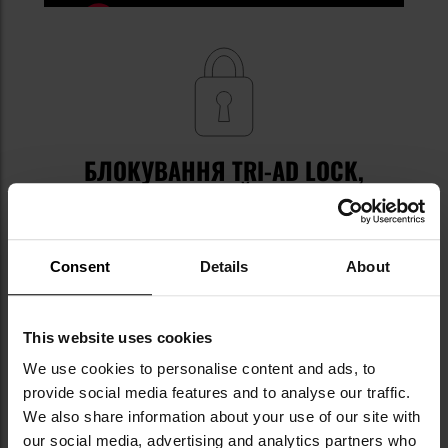
БЛОКУВАННЯ TRI-AD LOCK,
ДВОСТОРОННІЙ ШПЕНЬОК
У відкритому положенні лезо захищене
системою
блокування Tri-Ad Lock
, яка є вдосконаленою
Consent
Details
About
версією класичного Back Lock і вважається однією
з найміцніших систем блокування у складаних
ножах. Конструкція базується на штифті зі сплаву,
This website uses cookies
який приймає сили, що діють на лезо, і передає їх
We use cookies to personalise content and ads, to
на корпус рукоятки, мінімізуючи знос механізму.
Система автоматично компенсує природний знос,
provide social media features and to analyse our traffic.
забезпечуючи надійність блокування. На лезі
We also share information about your use of our site with
розташований
двосторонній шпеньок під великий
our social media, advertising and analytics partners who