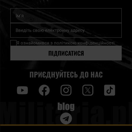
Ім'я
Підпишіться
на
нашу
Я ознайомився з
політикою конфіденційності
розсилку
новин:
ПІДПИСАТИСЯ
ПРИЄДНУЙТЕСЬ ДО НАС
y
f
i
t
tt
Blog