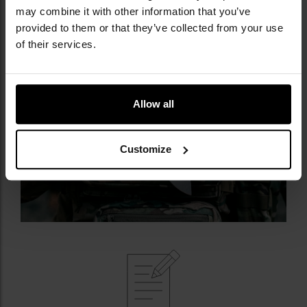
палець
, що дозволяє швидко відкрити ніж однією
may combine it with other information that you’ve
рукою.
provided to them or that they’ve collected from your use
of their services.
Allow all
Customize