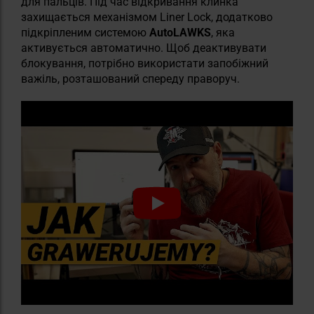
для пальців. Під час відкривання клинка
захищається механізмом Liner Lock, додатково
підкріпленим системою
AutoLAWKS
, яка
активується автоматично. Щоб деактивувати
блокування, потрібно використати запобіжний
важіль, розташований спереду праворуч.