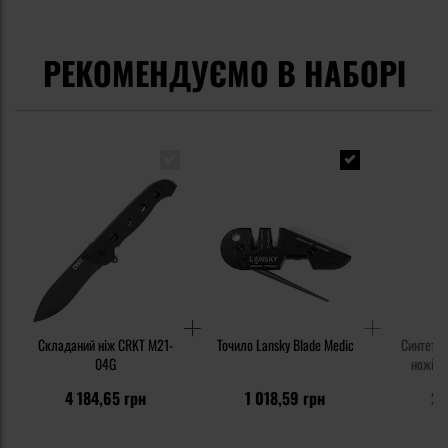
РЕКОМЕНДУЄМО В НАБОРІ
Складаний ніж CRKT M21-
Точило Lansky Blade Medic
Синтетич
04G
ножів K
4 184,65 грн
1 018,59 грн
23