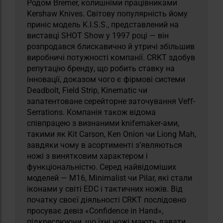
Родом Bremer, колишніми працівниками
Kershaw Knives. Світову популярність йому
приніс модель K.I.S.S., представлений на
виставці SHOT Show у 1997 році — він
розпродався блискавично й утричі збільшив
виробничі потужності компанії. CRKT здобув
репутацію бренду, що робить ставку на
інновації, доказом чого є фірмові системи
Deadbolt, Field Strip, Kinematic чи
запатентоване серейторне заточування Veff-
Serrations. Компанія також відома
співпрацею з визнаними knifemaker-ами,
такими як Kit Carson, Ken Onion чи Liong Mah,
завдяки чому в асортименті з’являються
ножі з винятковим характером і
функціональністю. Серед найвідоміших
моделей — M16, Minimalist чи Pilar, які стали
іконами у світі EDC і тактичних ножів. Від
початку своєї діяльності CRKT послідовно
просуває девіз «Confidence in Hand»,
підкреслюючи, що їхні ножі мають давати