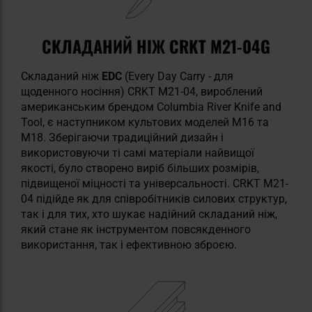
СКЛАДАНИЙ НІЖ CRKT M21-04G
Складаний ніж
EDC
(Every Day Carry - для
щоденного носіння) CRKT M21-04, вироблений
американським брендом Columbia River Knife and
Tool, є наступником культових моделей M16 та
M18. Зберігаючи традиційний дизайн і
використовуючи ті самі матеріали найвищої
якості, було створено виріб більших розмірів,
підвищеної міцності та універсальності. CRKT M21-
04 підійде як для співробітників силових структур,
так і для тих, хто шукає надійний складаний ніж,
який стане як інструментом повсякденного
використання, так і ефективною зброєю.