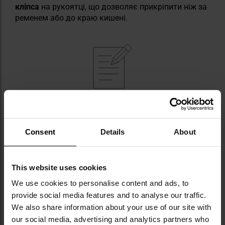
кліпса
на рукоятці, що дозволяє прикріпити ніж за
ременем або до краю кишені.
КЛЮЧОВІ ХАРАКТЕРИСТИКИ
нержавіюча сталь 1.4116
Consent
Details
About
клинок профілю Recurve Drop-Point
облицювання рукоятки з G10
блокування Liner Lock
This website uses cookies
відкривання за допомогою двостороннього
шпенька та фліппера
We use cookies to personalise content and ads, to
provide social media features and to analyse our traffic.
We also share information about your use of our site with
our social media, advertising and analytics partners who