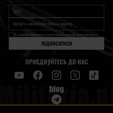
Ім'я
Підпишіться
на
нашу
Я ознайомився з
політикою конфіденційності
розсилку
новин:
ПІДПИСАТИСЯ
ПРИЄДНУЙТЕСЬ ДО НАС
y
f
i
t
tt
Blog