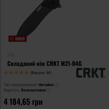
2/15
Складаний ніж CRKT M21-04G
Оцінка:
(Відгуки: 86)
100
100
% of
Час відправлення:
Негайно
Вартість:
Безкоштовно
4 184,65 грн