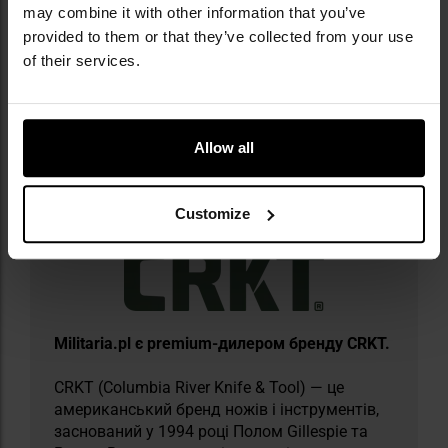
Додаткові матеріали
may combine it with other information that you’ve
provided to them or that they’ve collected from your use
of their services.
Інструкція з експлуатації
Allow all
Інформація про виробника та техніку безпеки
Customize
Militaria.pl є premium-дилером бренду CRKT.
CRKT (Columbia River Knife & Tool) — це
американський бренд ножів і інструментів,
заснований у 1994 році Полом Gillespie та