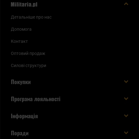
Детальніше про нас
Допомога
Контакт
Оптовий продаж
Силові структури
Покупки
Доставляємо в Україну!
Програма лояльності
Вартість і час доставки
Що ви отримуєте з акаунтом KSK
Інформація
Способи оплати
Як використати бали KSK
Умови та правила
Статус замовлення
Поради
Увійдіть в систему