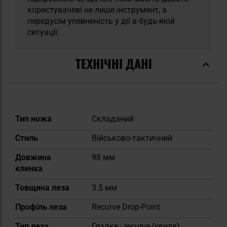
користувачеві не лише інструмент, а
передусім упевненість у дії в будь-якій
ситуації.
ТЕХНІЧНІ ДАНІ
Докладніше
Тип ножа
Складаний
Стиль
Військово-тактичний
Довжина
98 мм
клинка
Товщина леза
3.5 мм
Профіль леза
Recurve Drop-Point
Тип леза
Гладке - recurve (хвиля)