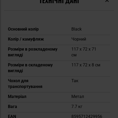
ТЕХНІЧНІ ДАНІ
Докладніше
Основний колір
Black
Колір / камуфляж
Чорний
Розміри в розкладеному
117 x 72 x 71
вигляді
см
Розміри в складеному
117 x 72 x 8 см
вигляді
Чохол для
Так
транспортування
Матеріал
Метал
Вага
7.7 кг
EAN
8595712429956