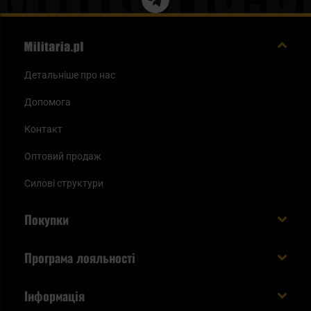
Детальніше про нас
Допомога
Контакт
Оптовий продаж
Силові структури
Покупки
Доставляємо в Україну!
Програма лояльності
Вартість і час доставки
Що ви отримуєте з акаунтом KSK
Інформація
Способи оплати