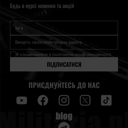
Будь в курсі новинок та акцій
Ім'я
Підпишіться
на
нашу
Я ознайомився з
політикою конфіденційності
розсилку
новин:
ПІДПИСАТИСЯ
ПРИЄДНУЙТЕСЬ ДО НАС
y
f
i
t
tt
Blog