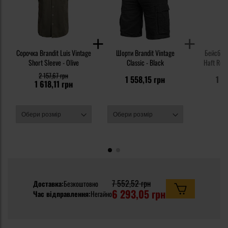
Сорочка Brandit Luis Vintage
Шорти Brandit Vintage
Бейсболк
Short Sleeve - Olive
Classic - Black
Haft Retr
2 157,67 грн
1 558,15 грн
1 0
1 618,11 грн
7 552,52 грн
Доставка:
Безкоштовно
6 293,05 грн
Час відправлення:
Негайно