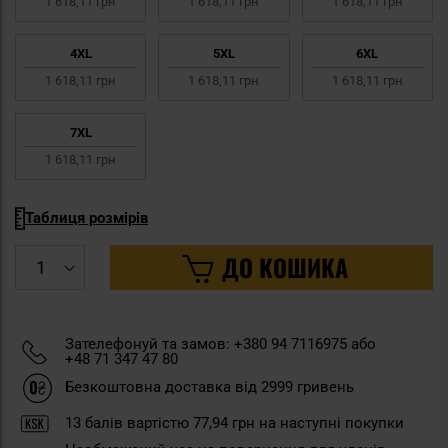
1 618,11 грн
1 618,11 грн
1 618,11 грн
4XL
5XL
6XL
1 618,11 грн
1 618,11 грн
1 618,11 грн
7XL
1 618,11 грн
Таблиця розмірів
ДО КОШИКА
Зателефонуй та замов: +380 94 7116975 або
+48 71 347 47 80
Безкоштовна доставка від 2999 гривень
13
балів вартістю
77,94 грн
на наступні покупки