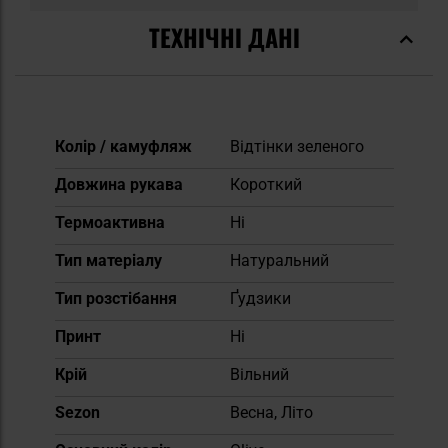
ТЕХНІЧНІ ДАНІ
Докладніше
Колір / камуфляж
Відтінки зеленого
Довжина рукава
Короткий
Термоактивна
Ні
Тип матеріалу
Натуральний
Тип розстібання
Ґудзики
Принт
Ні
Крій
Вільний
Sezon
Весна, Літо