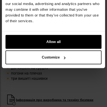
На кишенях і на правому рукаві знаходяться
our social media, advertising and analytics partners who
вишиті нашивки
.
may combine it with other information that you’ve
provided to them or that they’ve collected from your use
of their services.
Allow all
КЛЮЧОВІ ХАРАКТЕРИСТИКИ
виготовлений з бавовни
Customize
вільний крій
дві кишені на грудях
погони на плечах
три вишиті нашивки
Інформація про виробника та техніку безпеки