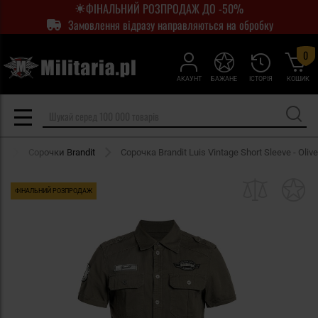
ФІНАЛЬНИЙ РОЗПРОДАЖ ДО -50%
Замовлення відразу направляються на обробку
0
АКАУНТ
БАЖАНЕ
ІСТОРІЯ
КОШИК
и
Сорочки Brandit
Сорочка Brandit Luis Vintage Short Sleeve - Olive
ФІНАЛЬНИЙ РОЗПРОДАЖ