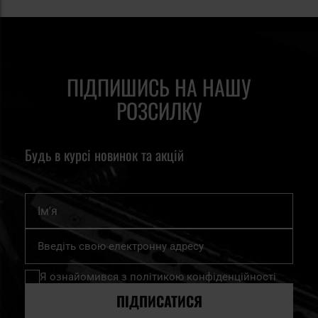
ПІДПИШИСЬ НА НАШУ
РОЗСИЛКУ
Будь в курсі новинок та акцій
Ім'я
Підпишіться
на
нашу
Я ознайомився з
політикою конфіденційності
розсилку
новин:
ПІДПИСАТИСЯ