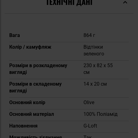
ТЕХНІЧНІ ДАНІ
Докладніше
Вага
864 г
Колір / камуфляж
Відтінки
зеленого
Розміри в розкладеному
230 x 82 x 55
вигляді
см
Розміри в складеному
14 x 20 см
вигляді
Основний колір
Olive
Основний матеріал
100% Поліамід
Наповнення
G-Loft
Можливість з'єднання
Так