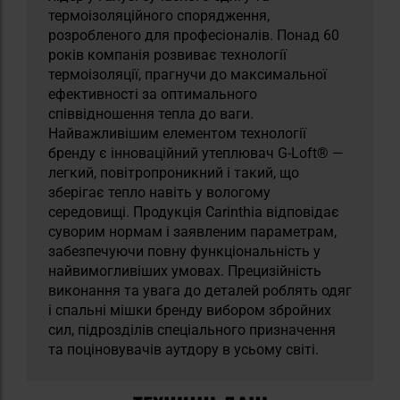
термоізоляційного спорядження,
розробленого для професіоналів. Понад 60
років компанія розвиває технології
термоізоляції, прагнучи до максимальної
ефективності за оптимального
співвідношення тепла до ваги.
Найважливішим елементом технології
бренду є інноваційний утеплювач G-Loft® —
легкий, повітропроникний і такий, що
зберігає тепло навіть у вологому
середовищі. Продукція Carinthia відповідає
суворим нормам і заявленим параметрам,
забезпечуючи повну функціональність у
найвимогливіших умовах. Прецизійність
виконання та увага до деталей роблять одяг
і спальні мішки бренду вибором збройних
сил, підрозділів спеціального призначення
та поціновувачів аутдору в усьому світі.