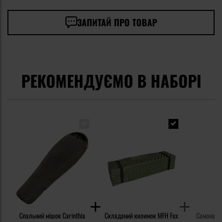
ЗАПИТАЙ ПРО ТОВАР
РЕКОМЕНДУЄМО В НАБОРІ
Спальний мішок Carinthia
Складаний килимок MFH Fox
Самонадув