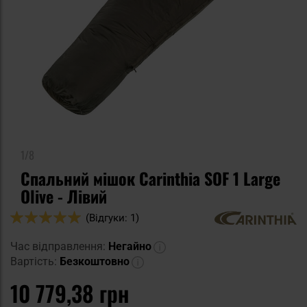
1/8
Спальний мішок Carinthia SOF 1 Large
Olive - Лівий
Оцінка:
(Відгуки: 1)
100
100
% of
Час відправлення:
Негайно
Вартість:
Безкоштовно
10 779,38 грн