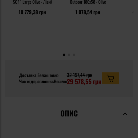
SOF 1 Large Olive - Лівий
Outdoor 180x58 - Olive
T
10 779,38 грн
1 078,54 грн
47
32 157,44 грн
Доставка:
Безкоштовно
29 578,55 грн
Час відправлення:
Негайно
ОПИС