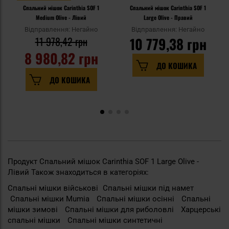
Спальний мішок Carinthia SOF 1
Спальний мішок Carinthia SOF 1
Medium Olive - Лівий
Large Olive - Правий
Відправлення: Негайно
Відправлення: Негайно
11 978,42 грн
10 779,38 грн
8 980,82 грн
ДО КОШИКА
ДО КОШИКА
Продукт Спальний мішок Carinthia SOF 1 Large Olive -
Лівий Також знаходиться в категоріях:
Спальні мішки військові
Спальні мішки під намет
Спальні мішки Mumia
Спальні мішки осінні
Спальні
мішки зимові
Спальні мішки для риболовлі
Харцерські
спальні мішки
Спальні мішки синтетичні