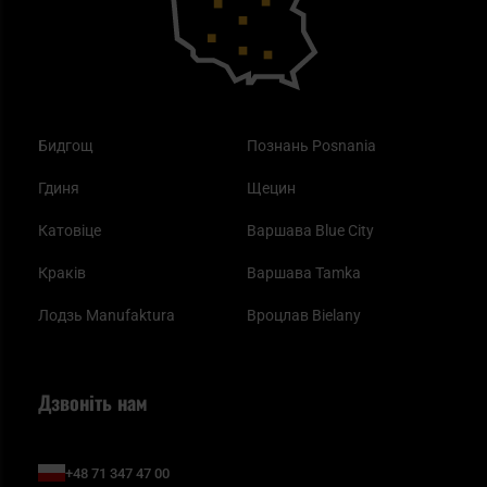
Найкращі спальні мішки на осінь
Бидгощ
Познань Posnania
Гдиня
Щецин
Катовіце
Варшава Blue City
Краків
Варшава Tamka
Лодзь Manufaktura
Вроцлав Bielany
Дзвоніть нам
+48 71 347 47 00