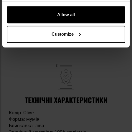
наповнений синтетичним утеплювачем G-Loft
температури: T-comfort: 7 °C, T-limit: 2 °C
Allow all
двостороння блискавка з лівого боку
система Anti Snag
практичний капюшон
Customize
невелика кишеня для дрібних предметів
невеликі розміри після складання та стиснення
ТЕХНІЧНІ ХАРАКТЕРИСТИКИ
Колір: Olive
Форма: мумія
Блискавка: ліва