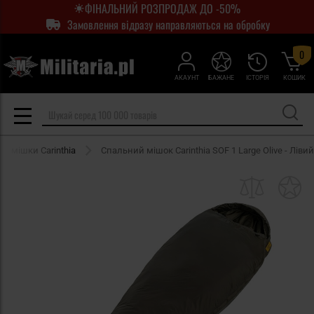
ФІНАЛЬНИЙ РОЗПРОДАЖ ДО -50%
Замовлення відразу направляються на обробку
0
АКАУНТ
БАЖАНЕ
ІСТОРІЯ
КОШИК
ні мішки Carinthia
Спальний мішок Carinthia SOF 1 Large Olive - Лівий