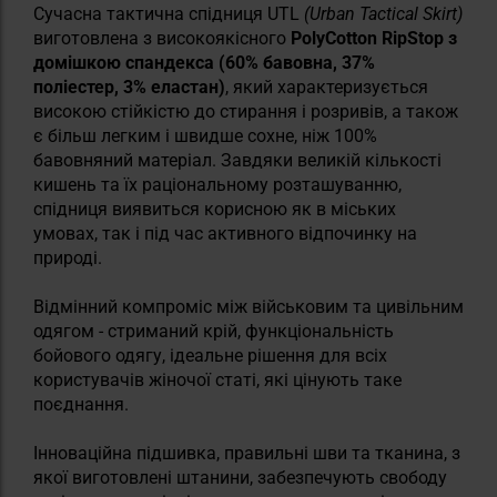
Сучасна тактична спідниця UTL
(Urban Tactical Skirt)
виготовлена з високоякісного
PolyCotton RipStop з
домішкою спандекса (60% бавовна, 37%
поліестер, 3% еластан
)
, який характеризується
високою стійкістю до стирання і розривів, а також
є більш легким і швидше сохне, ніж 100%
бавовняний матеріал. Завдяки великій кількості
кишень та їх раціональному розташуванню,
спідниця виявиться корисною як в міських
умовах, так і під час активного відпочинку на
природі.
Відмінний компроміс між військовим та цивільним
одягом - стриманий крій, функціональність
бойового одягу, ідеальне рішення для всіх
користувачів жіночої статі, які цінують таке
поєднання.
Інноваційна підшивка, правильні шви та тканина, з
якої виготовлені штанини, забезпечують свободу