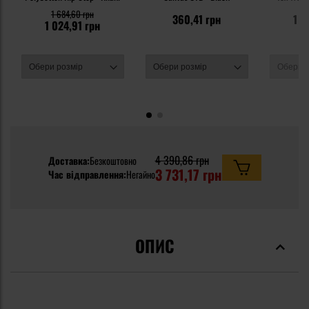
Li
1 684,60 грн
360,41 грн
1 5
1 024,91 грн
4 390,86 грн
Доставка:
Безкоштовно
3 731,17 грн
Час відправлення:
Негайно
ОПИС