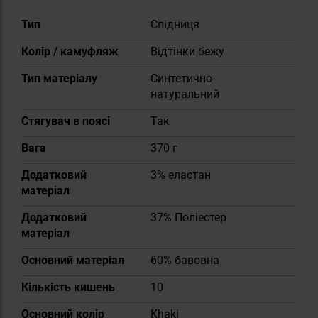
Докладніше
Тип
Спідниця
Колір / камуфляж
Відтінки бежу
Тип матеріалу
Синтетично-
натуральний
Стягувач в поясі
Так
Вага
370 г
Додатковий
3% еластан
матеріал
Додатковий
37% Поліестер
матеріал
Основний матеріал
60% бавовна
Кількість кишень
10
Основний колір
Khaki