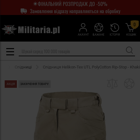
ФІНАЛЬНИЙ РОЗПРОДАЖ ДО -50%
Замовлення відразу направляються на обробку
0
АКАУНТ
БАЖАНЕ
ІСТОРІЯ
КОШИК
яг
Спідниці
Спідниця Helikon-Tex UTL PolyCotton Rip-Stop - Khaki
АКЦІЯ
ЗАКІНЧЕННЯ ТОВАРУ