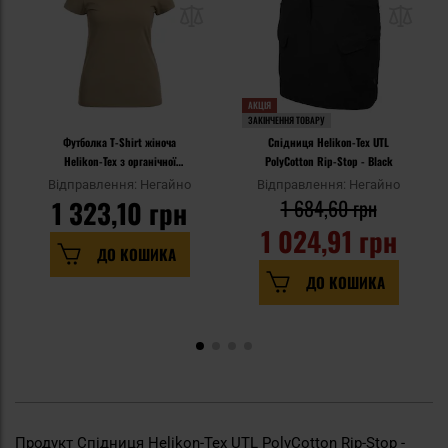
АКЦІЯ
ЗАКІНЧЕННЯ ТОВАРУ
Футболка T-Shirt жіноча
Спідниця Helikon-Tex UTL
Helikon-Tex з органічної
PolyCotton Rip-Stop - Black
бавовни Slim - Khaki
Відправлення: Негайно
Відправлення: Негайно
1 323,10 грн
1 684,60 грн
1 024,91 грн
ДО КОШИКА
ДО КОШИКА
Продукт Спідниця Helikon-Tex UTL PolyCotton Rip-Stop -