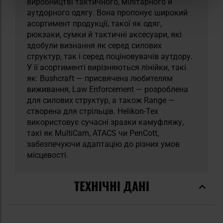
виробництві тактичного, мілітарного й
аутдорного одягу. Вона пропонує широкий
асортимент продукції, такої як одяг,
рюкзаки, сумки й тактичні аксесуари, які
здобули визнання як серед силових
структур, так і серед поціновувачів аутдору.
У її асортименті вирізняються лінійки, такі
як: Bushcraft — присвячена любителям
виживання, Law Enforcement — розроблена
для силових структур, а також Range —
створена для стрільців. Helikon-Tex
використовує сучасні зразки камуфляжу,
такі як MultiCam, ATACS чи PenCott,
забезпечуючи адаптацію до різних умов
місцевості.
ТЕХНІЧНІ ДАНІ