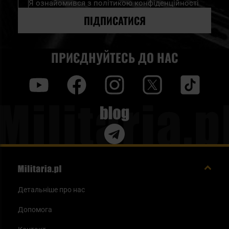
Я ознайомився з
політикою конфіденційності
розсилку
новин:
ПІДПИСАТИСЯ
ПРИЄДНУЙТЕСЬ ДО НАС
y
f
i
t
tt
Blog
Детальніше про нас
Допомога