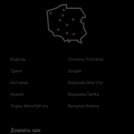
Outdoor
Як працює маска від смогу?
Купони на знижку
Одяг
Найкращі спальні мішки на осінь
Бидгощ
Познань Posnania
Гдиня
Щецин
Катовіце
Варшава Blue City
Краків
Варшава Tamka
Лодзь Manufaktura
Вроцлав Bielany
Дзвоніть нам