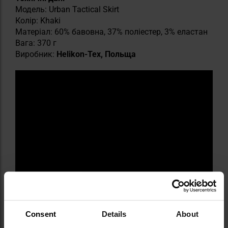
Модель: Urban Tactical Skirt
Колір: Khaki
Матеріал: 60% бавовна, 37% поліестер, 3% еластан
Вага: 370 г
Виробник:
Helikon-Tex, Польща
Consent
Details
About