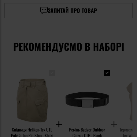
ЗАПИТАЙ ПРО ТОВАР
РЕКОМЕНДУЄМО В НАБОРІ
Спідниця Helikon-Tex UTL
Ремінь Badger Outdoor
Термофутбо
PolyCotton Rip-Stop - Khaki
Canvas CTB - Black
Tex Wome