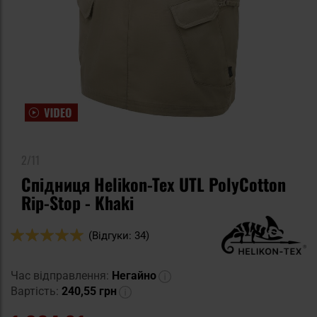
2/11
Спідниця Helikon-Tex UTL PolyCotton
Rip-Stop - Khaki
Оцінка:
(Відгуки: 34)
100
100
% of
Час відправлення:
Негайно
Вартість:
240,55 грн