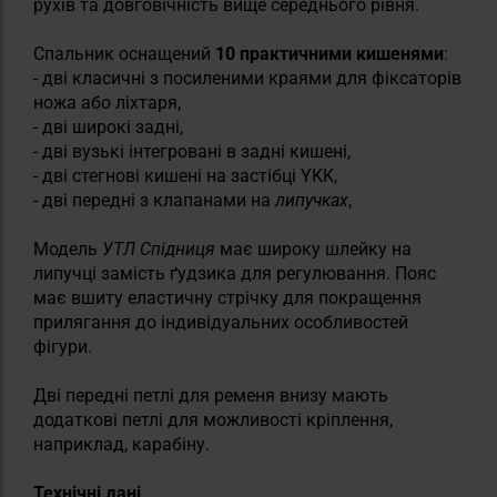
рухів та довговічність вище середнього рівня.
Спальник оснащений
10 практичними кишенями
:
- дві класичні з посиленими краями для фіксаторів
ножа або ліхтаря,
- дві широкі задні,
- дві вузькі інтегровані в задні кишені,
- дві стегнові кишені на застібці YKK,
- дві передні з клапанами на
липучках
,
Модель
УТЛ Спідниця
має широку шлейку на
липучці замість ґудзика для регулювання. Пояс
має вшиту еластичну стрічку для покращення
прилягання до індивідуальних особливостей
фігури.
Дві передні петлі для ременя внизу мають
додаткові петлі для можливості кріплення,
наприклад, карабіну.
Технічні дані