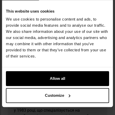
This website uses cookies
We use cookies to personalise content and ads, to
provide social media features and to analyse our traffic.
We also share information about your use of our site with
our social media, advertising and analytics partners who
Інформація про виробника та техніку безпеки
may combine it with other information that you’ve
provided to them or that they’ve collected from your use
of their services.
Allow all
Militaria.pl є офіційним дистриб’ютором
бренду Helikon-Tex.
Customize
Helikon-Tex — польська компанія, заснована
у 1983 році, що спеціалізується на