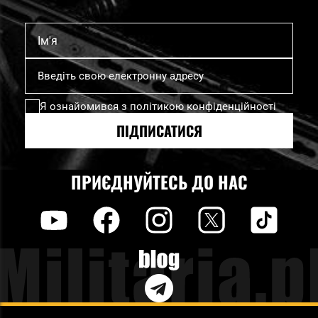
Ім'я
Підпишіться
на
нашу
Я ознайомився з
політикою конфіденційності
розсилку
новин:
ПІДПИСАТИСЯ
ПРИЄДНУЙТЕСЬ ДО НАС
y
f
i
t
tt
Blog