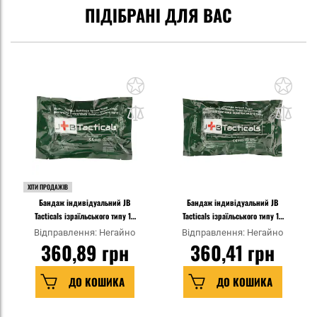
ПІДІБРАНІ ДЛЯ ВАС
ХІТИ ПРОДАЖІВ
Бандаж індивідуальний JB
Бандаж індивідуальний JB
Tacticals ізраїльського типу 10
Tacticals ізраїльського типу 15
см
см
Відправлення: Негайно
Відправлення: Негайно
360,89 грн
360,41 грн
ДО КОШИКА
ДО КОШИКА