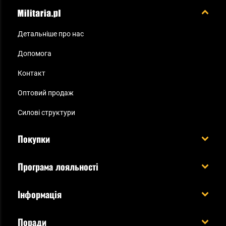
Детальніше про нас
Допомога
Контакт
Оптовий продаж
Силові структури
Покупки
Доставляємо в Україну!
Програма лояльності
Вартість і час доставки
Що ви отримуєте з акаунтом KSK
Інформація
Способи оплати
Як використати бали KSK
Умови та правила
Статус замовлення
Поради