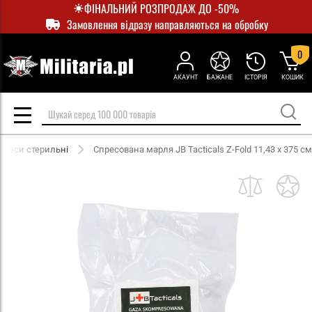
ФІНАЛЬНИЙ РОЗПРОДАЖ ДО -50%
Замовлення відразу направляються на обробку
0
АКАУНТ
БАЖАНЕ
ІСТОРІЯ
КОШИК
преси стерильні
Спресована марля JB Tacticals Z-Fold 11,43 x 375 см