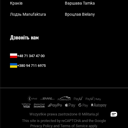
Краків
Варшава Tamka
Лодзь Manufaktura
Вроцлав Bielany
Дзвоніть нам
+48 71 347 47 00
+380 94 711 6975
Wszystkie prawa zastrzeżone © Militaria.pl
This site is protected by reCAPTCHA and the Google
Privacy Policy
and
Terms of Service
apply.