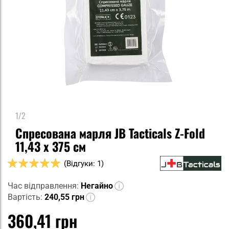
1/2
Спресована марля JB Tacticals Z-Fold
11,43 x 375 см
Оцінка:
(Відгуки: 1)
100
100
% of
Час відправлення:
Негайно
Вартість:
240,55 грн
360,41 грн