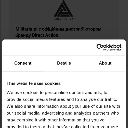
​Militaria.pl є офіційним дистриб’ютором
бренду Direct Action.
Direct Action — польський бренд, який з 2014
року постачає сучасне тактичне
спорядження, що використовується
Consent
Details
About
елітними підрозділами спеціального
призначення, зокрема JW GROM і
французьким RAID. Поєднуючи досвід
This website uses cookies
військових експертів з інноваційним
підходом до проєктування, він створює
We use cookies to personalise content and ads, to
сучасні бойові системи, адаптовані до
provide social media features and to analyse our traffic.
потреб професіоналів і мінливих умов поля
We also share information about your use of our site with
бою. Такі продукти, як популярні жилети
our social media, advertising and analytics partners who
Spitfire чи рюкзаки Halifax, вирізняються
may combine it with other information that you’ve
ергономікою, увагою до деталей і
provided to them or that they’ve collected from your use