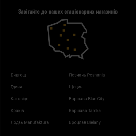
Рекламація
Завітайте до наших стаціонарних магазинів
Самозахист
Blackout - що це таке?
Повернення товару
Outdoor
Як працює маска від смогу?
Купони на знижку
Одяг
Найкращі спальні мішки на осінь
Бидгощ
Познань Posnania
Гдиня
Щецин
Катовіце
Варшава Blue City
Краків
Варшава Tamka
Лодзь Manufaktura
Вроцлав Bielany