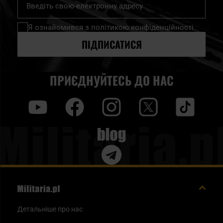
на
нашу
Я ознайомився з
політикою конфіденційності
розсилку
новин:
ПІДПИСАТИСЯ
ПРИЄДНУЙТЕСЬ ДО НАС
y
f
i
t
tt
Blog
Детальніше про нас