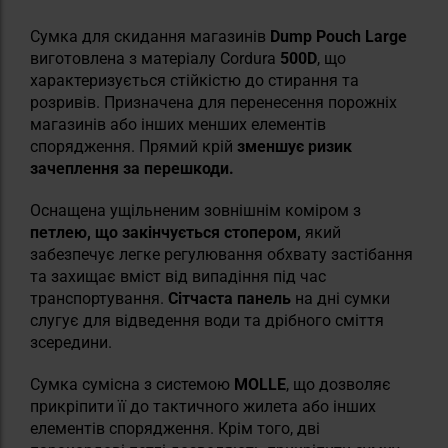
Сумка для скидання магазинів
Dump Pouch Large
виготовлена з матеріалу Cordura
500D
, що
характеризується стійкістю до стирання та
розривів. Призначена для перенесення порожніх
магазинів або інших менших елементів
спорядження. Прямий крій
зменшує ризик
зачеплення за перешкоди.
Оснащена ущільненим зовнішнім коміром з
петлею, що закінчується стопером,
який
забезпечує легке регулювання обхвату застібання
та захищає вміст від випадіння під час
транспортування.
Сітчаста панель
на дні сумки
слугує для відведення води та дрібного сміття
зсередини.
Сумка сумісна з системою
MOLLE
, що дозволяє
прикріпити її до тактичного жилета або інших
елементів спорядження. Крім того, дві