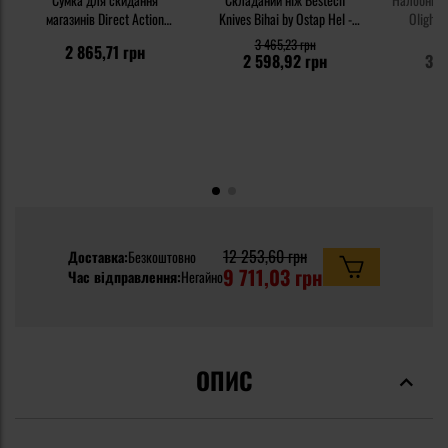
магазинів Direct Action
Knives Bihai by Ostap Hel -
Olight 
Dump Pouch Large - Ranger
Orange
пов'язко
3 465,23 грн
5 
2 865,71 грн
Green
2 598,92 грн
3 8
12 253,60 грн
Доставка:
Безкоштовно
9 711,03 грн
Час відправлення:
Негайно
ОПИС