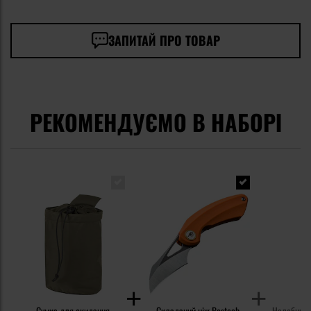
ЗАПИТАЙ ПРО ТОВАР
РЕКОМЕНДУЄМО В НАБОРІ
Сумка для скидання
Складаний ніж Bestech
Налобний і