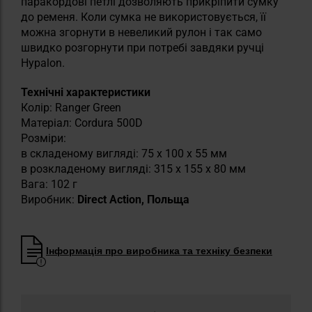
паракордові петлі дозволяють прикріпити сумку
до ременя. Коли сумка не використовується, її
можна згорнути в невеликий рулон і так само
швидко розгорнути при потребі завдяки ручці
Hypalon.
Технічні характеристики
Колір: Ranger Green
Матеріал: Cordura 500D
Розміри:
в складеному вигляді: 75 х 100 х 55 мм
в розкладеному вигляді: 315 х 155 х 80 мм
Вага: 102 г
Виробник:
Direct Action, Польща
Інформація про виробника та техніку безпеки