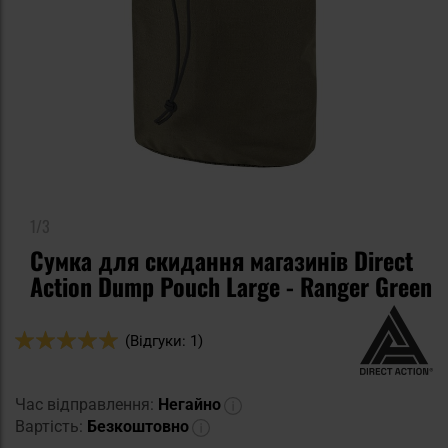
1/3
Сумка для скидання магазинів Direct
Action Dump Pouch Large - Ranger Green
Оцінка:
(Відгуки: 1)
100
100
% of
Час відправлення:
Негайно
Вартість:
Безкоштовно