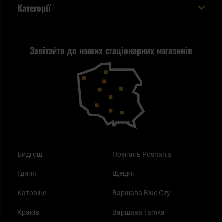
Евакуаційний рюкзак виживальника - як його
Категорії
спакувати?
Політика конфіденційності
Tax Free
Стрільба
Найкращий ліхтарик для EDC
Рекламація
Завітайте до наших стаціонарних магазинів
Самозахист
Blackout - що це таке?
Повернення товару
Outdoor
Як працює маска від смогу?
Купони на знижку
Одяг
Найкращі спальні мішки на осінь
Бидгощ
Познань Posnania
Гдиня
Щецин
Катовіце
Варшава Blue City
Краків
Варшава Tamka