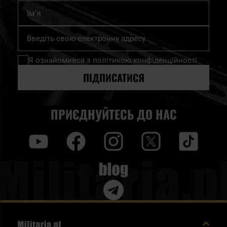
Ім'я
Підпишіться
на
нашу
Я ознайомився з
політикою конфіденційності
розсилку
новин:
ПІДПИСАТИСЯ
ПРИЄДНУЙТЕСЬ ДО НАС
y
f
i
t
tt
Blog