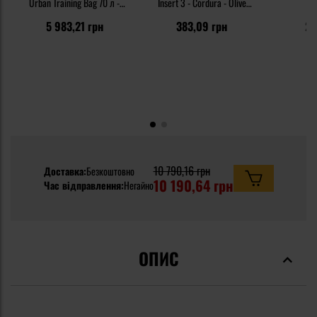
Urban Training Bag 70 л -
Insert 3 - Cordura - Olive
Olive Green
Green
5 983,21 грн
383,09 грн
23
10 790,16 грн
Доставка:
Безкоштовно
10 190,64 грн
Час відправлення:
Негайно
ОПИС