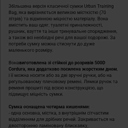
Збільшена версія класичної сумки Urban Training
Bag, яка вирізняється великою місткістю (70
літрів) та відмінною міцністю матеріалу. Вона
вмістить ваш одяг, туалетні приналежності,
рушник, взуття та інше тренувальне спорядження,
а також всі необхідні речі для вашої подорожі. За
потреби сумку можна стиснути до дуже
маленького розміру.
Вона
виготовлена зі стійкої до розривів 500D
Cordura, яка додатково посилена жорстким дном
,
і її можна носити або за дві зручні ручки, або на
регульованому плечовому ремені. Лямки ручок та
ременя прошиті під всією конструкцією, що
підвищує міцність сумки.
Сумка оснащена чотирма кишенями:
- одна основна, містка, з внутрішнім сітчастим
відділенням для дрібних речей. Закривається на
двосторонню ламіновану блискавку,