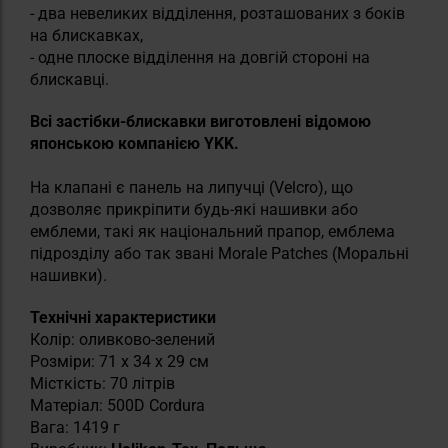
- два невеликих відділення, розташованих з боків
на блискавках,
- одне плоске відділення на довгій стороні на
блискавці.
Всі застібки-блискавки виготовлені відомою
японською компанією YKK.
На клапані є панель на липучці (Velcro), що
дозволяє прикріпити будь-які нашивки або
емблеми, такі як національний прапор, емблема
підрозділу або так звані Morale Patches (Моральні
нашивки).
Технічні характеристики
Колір: оливково-зелений
Розміри: 71 x 34 x 29 см
Місткість: 70 літрів
Матеріал: 500D Cordura
Вага: 1419 г