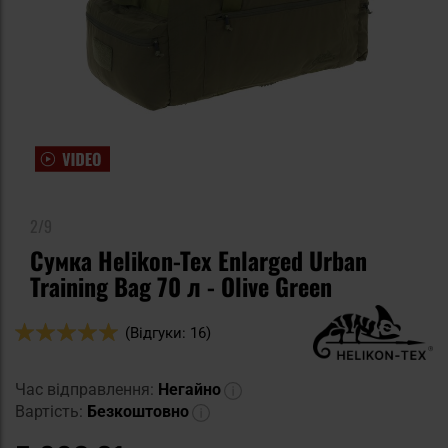
2/9
Сумка Helikon-Tex Enlarged Urban
Training Bag 70 л - Olive Green
Оцінка:
(Відгуки: 16)
98
100
% of
Час відправлення:
Негайно
Вартість:
Безкоштовно