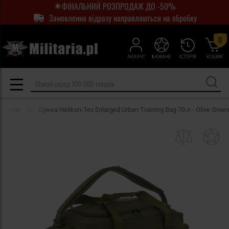
ФІНАЛЬНИЙ РОЗПРОДАЖ ДО -50%
Замовлення відразу направляються на обробку
0
АКАУНТ
БАЖАНЕ
ІСТОРІЯ
КОШИК
 сумки
Сумка Helikon-Tex Enlarged Urban Training Bag 70 л - Olive Green