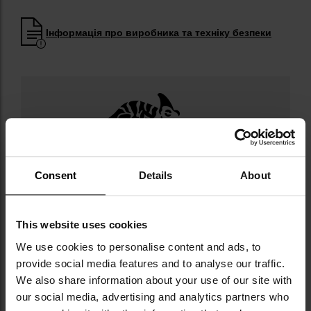
Інформація про виробника та техніку безпеки
Militaria.pl є офіційним дистриб’ютором
Consent
Details
About
бренду Helikon-Tex.
Helikon-Tex — польська компанія, заснована
у 1983 році, що спеціалізується на
This website uses cookies
виробництві тактичного, мілітарного й
We use cookies to personalise content and ads, to
аутдорного одягу. Вона пропонує широкий
provide social media features and to analyse our traffic.
асортимент продукції, такої як одяг,
We also share information about your use of our site with
рюкзаки, сумки й тактичні аксесуари, які
our social media, advertising and analytics partners who
здобули визнання як серед силових