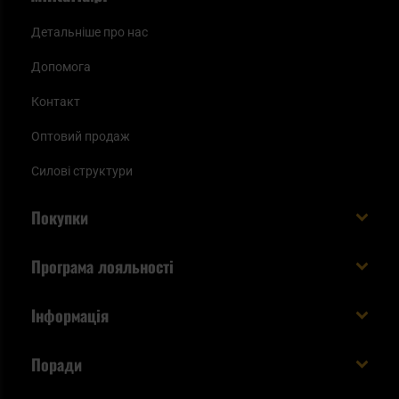
Детальніше про нас
Допомога
Контакт
Оптовий продаж
Силові структури
Покупки
Доставляємо в Україну!
Програма лояльності
Вартість і час доставки
Що ви отримуєте з акаунтом KSK
Інформація
Способи оплати
Як використати бали KSK
Умови та правила
Статус замовлення
Поради
Увійдіть в систему
Cookies
Доставка за кордон