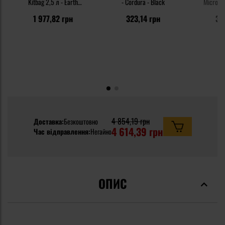
Kitbag 2,5 л - Earth
- Cordura - Black
MicroLoc
Brown/Clay
1 977,82 грн
323,14 грн
39
4 854,19 грн
Доставка:
Безкоштовно
4 614,39 грн
Час відправлення:
Негайно
ОПИС