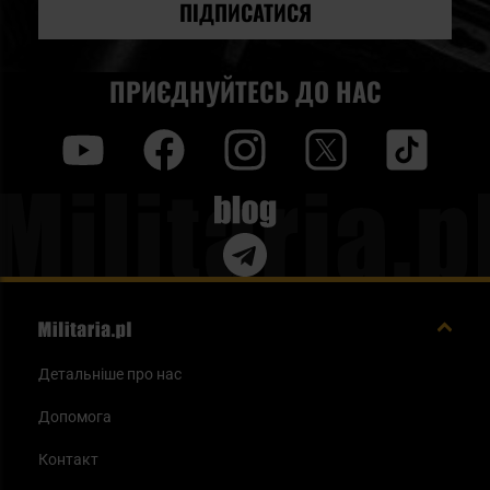
новин:
ПІДПИСАТИСЯ
ПРИЄДНУЙТЕСЬ ДО НАС
y
f
i
t
tt
Blog
Детальніше про нас
Допомога
Контакт