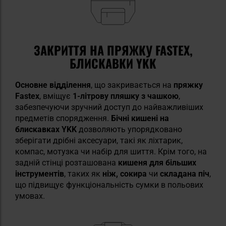
ЗАКРИТТЯ НА ПРЯЖКУ FASTEX,
БЛИСКАВКИ YKK
Основне відділення
, що закривається на
пряжку
Fastex
, вміщує
1-літрову пляшку з чашкою
,
забезпечуючи зручний доступ до найважливіших
предметів спорядження.
Бічні кишені на
блискавках YKK
дозволяють упорядковано
зберігати дрібні аксесуари, такі як ліхтарик,
компас, мотузка чи набір для шиття. Крім того, на
задній стінці розташована
кишеня для більших
інструментів
, таких як
ніж, сокира
чи
складана піч
,
що підвищує функціональність сумки в польових
умовах.