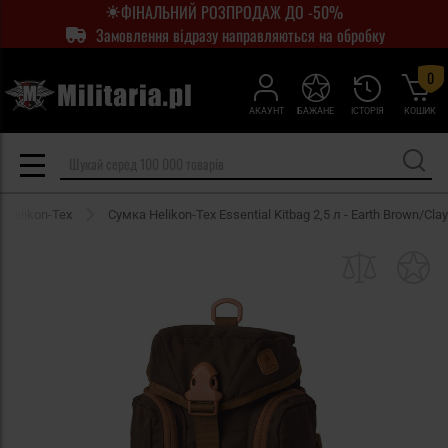
ФІНАЛЬНИЙ РОЗПРОДАЖ ДО -50%
Замовлення відразу направляються на обробку
0
АКАУНТ
БАЖАНЕ
ІСТОРІЯ
КОШИК
 Helikon-Tex
Сумка Helikon-Tex Essential Kitbag 2,5 л - Earth Brown/Clay