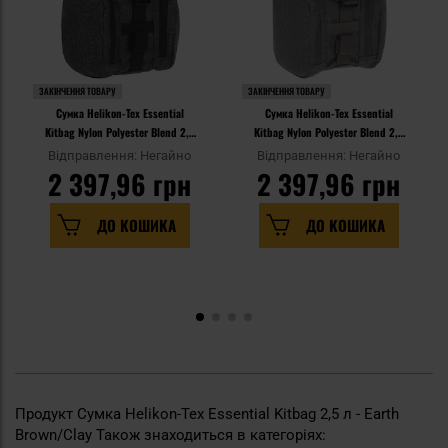
ЗАКІНЧЕННЯ ТОВАРУ
ЗАКІНЧЕННЯ ТОВАРУ
Сумка Helikon-Tex Essential
Сумка Helikon-Tex Essential
Kitbag Nylon Polyester Blend 2,5
Kitbag Nylon Polyester Blend 2,5
л - Melange Black/Grey
л - Melange Grey
Відправлення: Негайно
Відправлення: Негайно
2 397,96 грн
2 397,96 грн
ДО КОШИКА
ДО КОШИКА
Продукт Сумка Helikon-Tex Essential Kitbag 2,5 л - Earth
Brown/Clay Також знаходиться в категоріях: