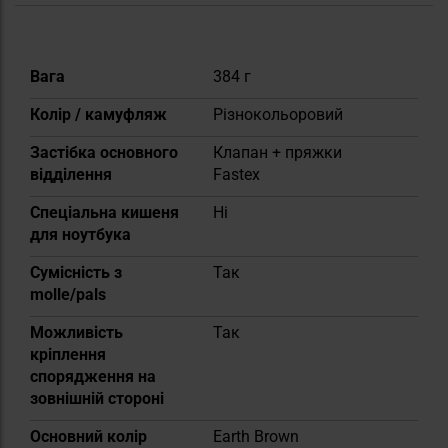
Докладніше
Вага
384 г
Колір / камуфляж
Різнокольоровий
Застібка основного
Клапан + пряжки
відділення
Fastex
Спеціальна кишеня
Ні
для ноутбука
Сумісність з
Так
molle/pals
Можливість
Так
кріплення
спорядження на
зовнішній стороні
Основний колір
Earth Brown