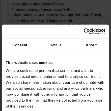
застібання на пряжку Fastex
бічні кишені на блискавках YKK
вбудовані піхви для ножа/сокири/складаої печі,
знімний ремінь для перенесення
сумісність із системами MOLLE/PALS.
Consent
Details
About
Інформація про виробника та техніку безпеки
This website uses cookies
We use cookies to personalise content and ads, to
provide social media features and to analyse our traffic.
We also share information about your use of our site with
our social media, advertising and analytics partners who
may combine it with other information that you’ve
Militaria.pl є офіційним дистриб’ютором
provided to them or that they’ve collected from your use
бренду Helikon-Tex.
of their services.