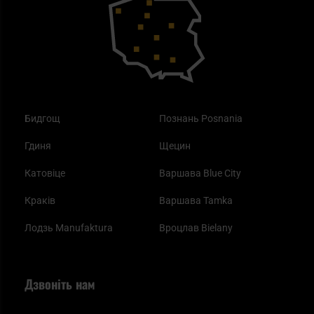
Купони на знижку
Одяг
Найкращі спальні мішки на осінь
Бидгощ
Познань Posnania
Гдиня
Щецин
Катовіце
Варшава Blue City
Краків
Варшава Tamka
Лодзь Manufaktura
Вроцлав Bielany
Дзвоніть нам