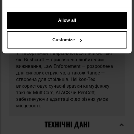
Helikon-Tex — польська компанія, заснована
у 1983 році, що спеціалізується на
виробництві тактичного, мілітарного й
аутдорного одягу. Вона пропонує широкий
Allow all
асортимент продукції, такої як одяг,
рюкзаки, сумки й тактичні аксесуари, які
здобули визнання як серед силових
Customize
структур, так і серед поціновувачів аутдору.
У її асортименті вирізняються лінійки, такі
як: Bushcraft — присвячена любителям
виживання, Law Enforcement — розроблена
для силових структур, а також Range —
створена для стрільців. Helikon-Tex
використовує сучасні зразки камуфляжу,
такі як MultiCam, ATACS чи PenCott,
забезпечуючи адаптацію до різних умов
місцевості.
ТЕХНІЧНІ ДАНІ