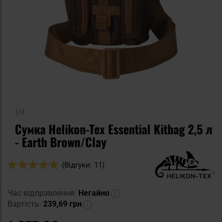
1/4
Сумка Helikon-Tex Essential Kitbag 2,5 л
- Earth Brown/Clay
Оцінка:
(Відгуки: 11)
98
100
% of
Час відправлення:
Негайно
Вартість:
239,69 грн