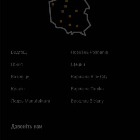
Одяг
Найкращі спальні мішки на осінь
Бидгощ
Познань Posnania
Гдиня
Щецин
Катовіце
Варшава Blue City
Краків
Варшава Tamka
Лодзь Manufaktura
Вроцлав Bielany
Дзвоніть нам