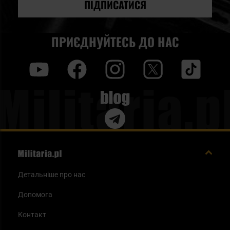
новин:
ПІДПИСАТИСЯ
ПРИЄДНУЙТЕСЬ ДО НАС
y
f
i
t
tt
Blog
Детальніше про нас
Допомога
Контакт