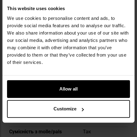
українських силових структур, а також
This website uses cookies
серед активних поціновувачів аутдору в
We use cookies to personalise content and ads, to
усьому світі.
provide social media features and to analyse our traffic.
We also share information about your use of our site with
ТЕХНІЧНІ ДАНІ
our social media, advertising and analytics partners who
may combine it with other information that you’ve
provided to them or that they’ve collected from your use
of their services.
Докладніше
Вага
520 г
Колір / камуфляж
Чорний
Allow all
Застібка основного
Застібка-
відділення
блискавка
Customize
Спеціальна кишеня для
Ні
ноутбука
Сумісність з molle/pals
Так