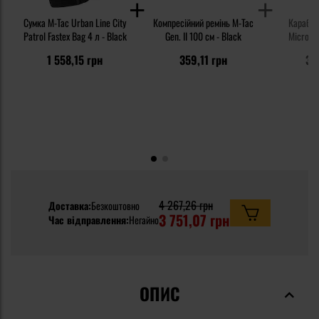
Сумка M-Tac Urban Line City
Компресійний ремінь M-Tac
Карабін 
Patrol Fastex Bag 4 л - Black
Gen. II 100 см - Black
MicroLoc
1 558,15 грн
359,11 грн
39
4 267,26 грн
Доставка:
Безкоштовно
3 751,07 грн
Час відправлення:
Негайно
ОПИС