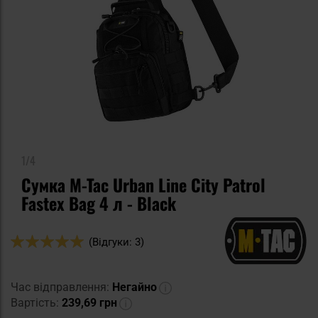
1/4
Сумка M-Tac Urban Line City Patrol
Fastex Bag 4 л - Black
Оцінка:
(Відгуки: 3)
100
100
% of
Час відправлення:
Негайно
Вартість:
239,69 грн