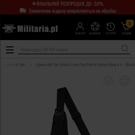
ФІНАЛЬНИЙ РОЗПРОДАЖ ДО -50%
Замовлення відразу направляються на обробку
0
АКАУНТ
БАЖАНЕ
ІСТОРІЯ
КОШИК
Сумки M-Tac
Сумка M-Tac Urban Line City Patrol Fastex Bag 4 л - Black