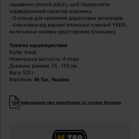
нашивкою (morale patch), щоб підкреслити
індивідуальний характер власника,
- D-кільця для кріплення додаткових аксесуарів,
- блискавки від відомої японської компанії YKK®,
включаючи основну двосторонню блискавку,
Технічні характеристики
Колір: black
Номінальна місткість: 4 літри
Довжина ременя: 55 - 105 см
Вага: 520 г
Виробник:
M-Tac, Україна
Інформація про виробника та техніку безпеки