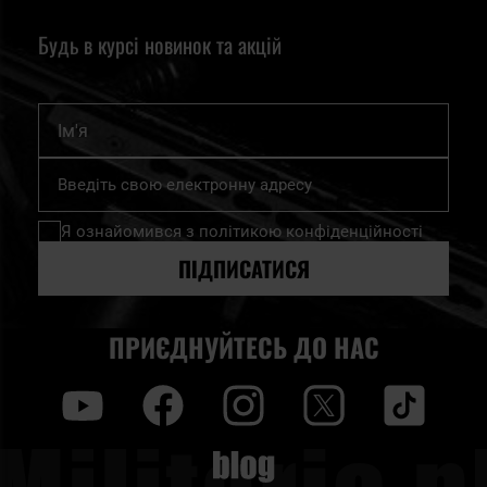
Будь в курсі новинок та акцій
Ім'я
Підпишіться
на
нашу
Я ознайомився з
політикою конфіденційності
розсилку
новин:
ПІДПИСАТИСЯ
ПРИЄДНУЙТЕСЬ ДО НАС
y
f
i
t
tt
Blog