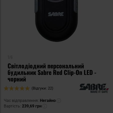
1/6
Світлодіодний персональний
будильник Sabre Red Clip-On LED -
чорний
Оцінка:
(Відгуки: 22)
98
100
% of
Час відправлення:
Негайно
Вартість:
239,69 грн