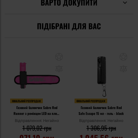
ВАРТО ДОКУПИТИ
ПІДІБРАНІ ДЛЯ ВАС
ФІНАЛЬНИЙ РОЗПРОДАЖ
ФІНАЛЬНИЙ РОЗПРОДАЖ
Газовий балончик Sabre Red
Газовий балончик Sabre Red
Runner з ремінцем LED на плече
Safe Escape 15 мл - гель - black
- 21 мл гель - Pink
Відправлення: Негайно
Відправлення: Негайно
1 079,02 грн
1 306,95 грн