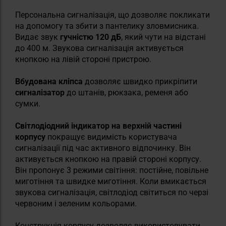
Персональна сигналізація, що дозволяє покликати
на допомогу та збити з пантелику зловмисника.
Видає звук
гучністю 120 дБ
, який чути на відстані
до 400 м. Звукова сигналізація активується
кнопкою на лівій стороні пристрою.
Вбудована кліпса
дозволяє швидко прикріпити
сигналізатор
до штанів, рюкзака, ременя або
сумки.
Світлодіодний індикатор на верхній частині
корпусу
покращує видимість користувача
сигналізації під час активного відпочинку. Він
активується кнопкою на правій стороні корпусу.
Він пропонує 3 режими світіння: постійне, повільне
миготіння та швидке миготіння. Коли вмикається
звукова сигналізація, світлодіод світиться по черзі
червоним і зеленим кольорами.
Конструкція корпусу дозволяє використовувати