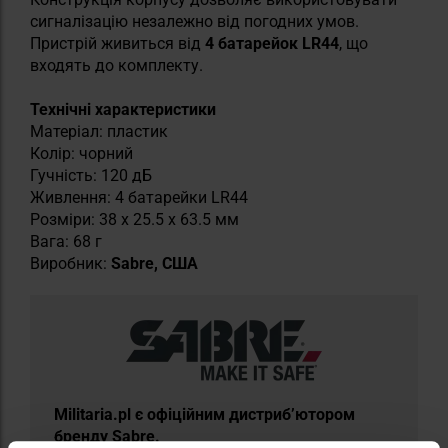
сигналізацію незалежно від погодних умов.
Пристрій живиться від
4 батарейок LR44
, що
входять до комплекту.
Технічні характеристики
Матеріал: пластик
Колір: чорний
Гучність: 120 дБ
Живлення: 4 батарейки LR44
Розміри: 38 x 25.5 x 63.5 мм
Вага: 68 г
Виробник:
Sabre, США
​Militaria.pl є офіційним дистриб’ютором
бренду Sabre.