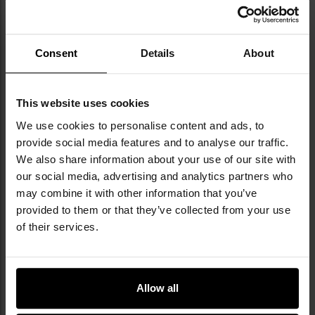
Sabre Security Equipment Corporation —
американський бренд, який з 1975 року
Consent
Details
About
спеціалізується на виробництві засобів
індивідуального захисту та систем безпеки.
Завдяки більш ніж 45-річному досвіду він
став лідером у галузі, пропонуючи широкий
This website uses cookies
асортимент продуктів, таких як перцеві
We use cookies to personalise content and ads, to
балончики, електрошокери, персональні
provide social media features and to analyse our traffic.
сигналізації та засоби захисту від тварин.
We also share information about your use of our site with
Продукти Sabre, особливо перцевий
our social media, advertising and analytics partners who
балончик, регулярно тестуються
незалежними лабораторіями, що гарантує
may combine it with other information that you’ve
їхню високу ефективність. Бренд також
provided to them or that they’ve collected from your use
приділяє велику увагу навчанню
of their services.
користувачів, надаючи їм необхідні
матеріали та інструкції щодо правильного
використання продуктів. Виробник
співпрацює з правоохоронними органами по
Allow all
всьому світу, що дає йому змогу постійно