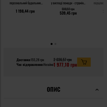
персональний будильник
у вигляді помади - струмінь
перцевого г
Sabre Red Clip-On LED -
23 мл
598,92 грн
1 198,44 грн
23
чорний
539,45 грн
2 036,57 грн
Доставка:
155,28 грн
1 977,10 грн
Час відправлення:
Негайно
ОПИС