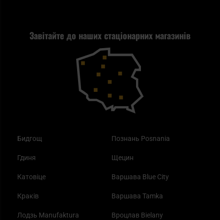
Tax Free
Стрільба
Найкращий ліхтарик для EDC
Рекламація
Завітайте до наших стаціонарних магазинів
Самозахист
Blackout - що це таке?
Повернення товару
Outdoor
Як працює маска від смогу?
Купони на знижку
Одяг
Найкращі спальні мішки на осінь
Бидгощ
Познань Posnania
Гдиня
Щецин
Катовіце
Варшава Blue City
Краків
Варшава Tamka
Лодзь Manufaktura
Вроцлав Bielany