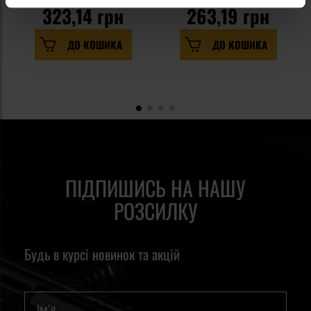
323,14 грн
263,19 грн
ДО КОШИКА
ДО КОШИКА
ПІДПИШИСЬ НА НАШУ
РОЗСИЛКУ
Будь в курсі новинок та акцій
Ім'я