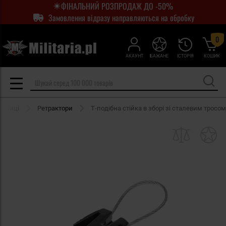
ФІНАЛЬНИЙ РОЗПРОДАЖ ДО -50%
Замовлення відразу направляються на обробку
0
АКАУНТ
БАЖАНЕ
ІСТОРІЯ
КОШИК
ібниці
Ретрактори
Т-подібна стійка в зборі зі сталевим тросом