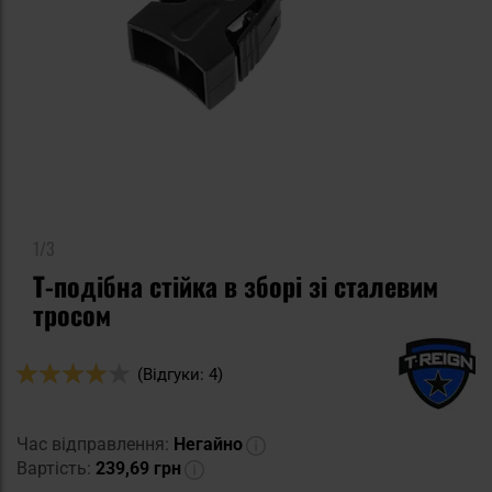
1/3
Т-подібна стійка в зборі зі сталевим
тросом
Оцінка:
(Відгуки: 4)
80
100
% of
Час відправлення:
Негайно
Вартість:
239,69 грн