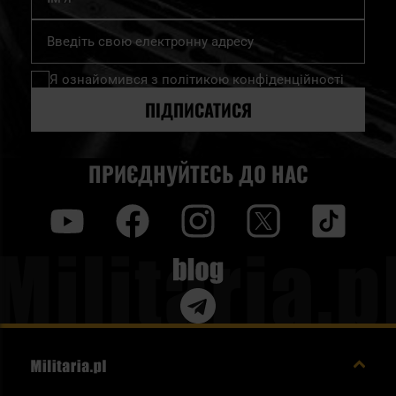
Підпишіться
на
нашу
Я ознайомився з
політикою конфіденційності
розсилку
новин:
ПІДПИСАТИСЯ
ПРИЄДНУЙТЕСЬ ДО НАС
y
f
i
t
tt
Blog