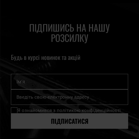
ПІДПИШИСЬ НА НАШУ
РОЗСИЛКУ
Будь в курсі новинок та акцій
Ім'я
Підпишіться
на
нашу
Я ознайомився з
політикою конфіденційності
розсилку
новин:
ПІДПИСАТИСЯ