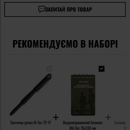
ЗАПИТАЙ ПРО ТОВАР
РЕКОМЕНДУЄМО В НАБОРІ
Тактична ручка M-Tac TP-17
Водонепроникний блокнот
Бананка M
Mil-Tec 75x130 мм
MOL