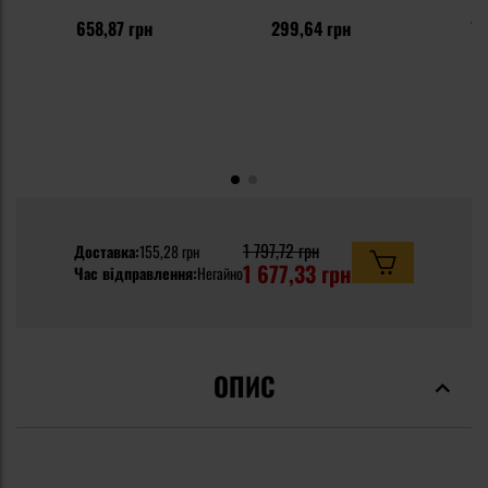
658,87 грн
299,64 грн
71
1 797,72 грн
Доставка:
155,28 грн
1 677,33 грн
Час відправлення:
Негайно
ОПИС