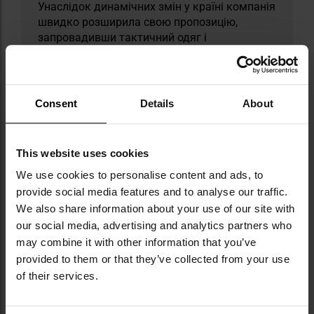
Унаслідок динамічних змін у країні компанія
швидко розширила свою пропозицію,
запровадивши тактичний одяг і
спорядження. Продукти M-Tac були
розроблені, щоб відповідати вимогам
екстремальних умов — їх тестували в
Арктиці, на фронтах війни та у важких
Consent
Details
About
survival-умовах. Для виробництва
використовуються найкращі матеріали
світових брендів, зокрема Polartec®,
This website uses cookies
MultiCam Pattern® чи Cordura®. Бренд
We use cookies to personalise content and ads, to
вирізняється своєю популярністю серед
українських силових структур, а також
provide social media features and to analyse our traffic.
серед активних поціновувачів аутдору в
We also share information about your use of our site with
усьому світі.
our social media, advertising and analytics partners who
may combine it with other information that you’ve
ТЕХНІЧНІ ДАНІ
provided to them or that they’ve collected from your use
of their services.