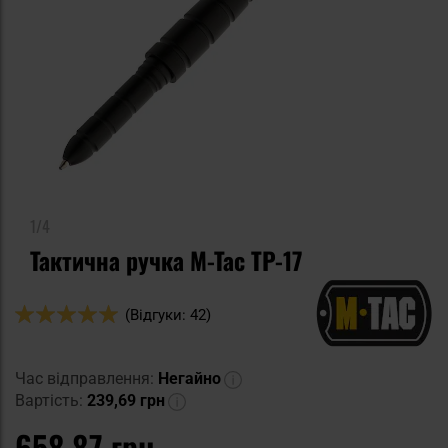
1/4
Тактична ручка M-Tac TP-17
Оцінка:
(Відгуки: 42)
98
100
% of
Час відправлення:
Негайно
Вартість:
239,69 грн
658,87 грн