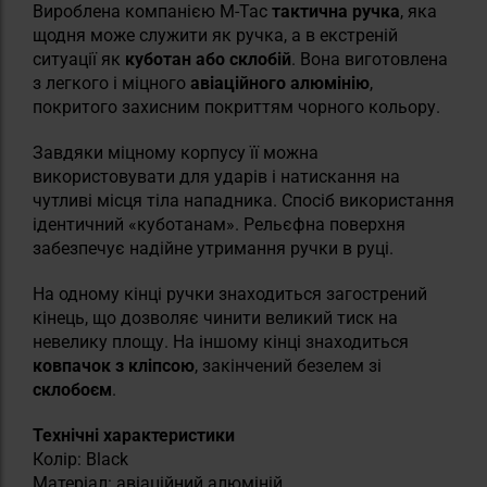
Вироблена компанією M-Tac
тактична ручка
, яка
щодня може служити як ручка, а в екстреній
ситуації як
куботан або
склобій
. Вона виготовлена
з легкого і міцного
авіаційного алюмінію
,
покритого захисним покриттям чорного кольору.
Завдяки міцному корпусу її можна
використовувати для ударів і натискання на
чутливі місця тіла нападника. Спосіб використання
ідентичний «куботанам». Рельєфна поверхня
забезпечує надійне утримання ручки в руці.
На одному кінці ручки знаходиться загострений
кінець, що дозволяє чинити великий тиск на
невелику площу. На іншому кінці знаходиться
ковпачок з кліпсою
, закінчений безелем зі
склобоєм
.
Технічні характеристики
Колір: Black
Матеріал: авіаційний алюміній