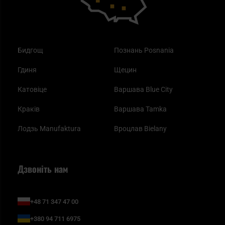
Бидгощ
Познань Posnania
Гдиня
Щецин
Катовіце
Варшава Blue City
Краків
Варшава Tamka
Лодзь Manufaktura
Вроцлав Bielany
Дзвоніть нам
+48 71 347 47 00
+380 94 711 6975