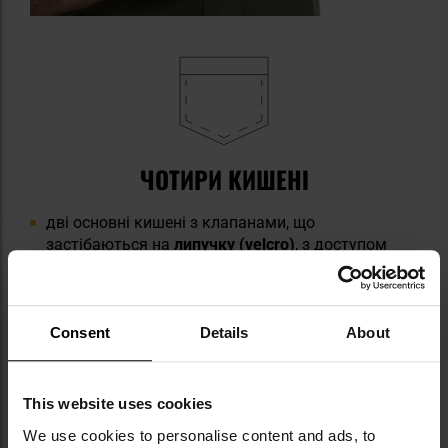
ЧОТИРИ КИШЕНІ
дві основні кишені з клапанами, що
застібаються на
липучку (velcro)
, з доступом
зверху
дві наполеонскі кишені, розташовані за
основними кишенями, що застібаються на легку
та міцну
блискавку YKK
Consent
Details
About
This website uses cookies
We use cookies to personalise content and ads, to