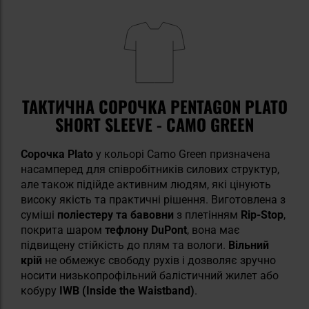
ТАКТИЧНА СОРОЧКА PENTAGON PLATO
SHORT SLEEVE - CAMO GREEN
Сорочка Plato
у кольорі Camo Green призначена
насамперед для співробітників силових структур,
але також підійде активним людям, які цінують
високу якість та практичні рішення. Виготовлена з
суміші
поліестеру та бавовни
з плетінням
Rip-Stop
,
покрита шаром
тефлону DuPont
, вона має
підвищену стійкість до плям та вологи.
Вільний
крій
не обмежує свободу рухів і дозволяє зручно
носити низькопрофільний балістичний жилет або
кобуру
IWB (Inside the Waistband)
.