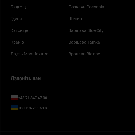
Бидгощ
Познань Posnania
Гдиня
Щецин
Катовіце
Варшава Blue City
Краків
Варшава Tamka
Лодзь Manufaktura
Вроцлав Bielany
Дзвоніть нам
+48 71 347 47 00
+380 94 711 6975