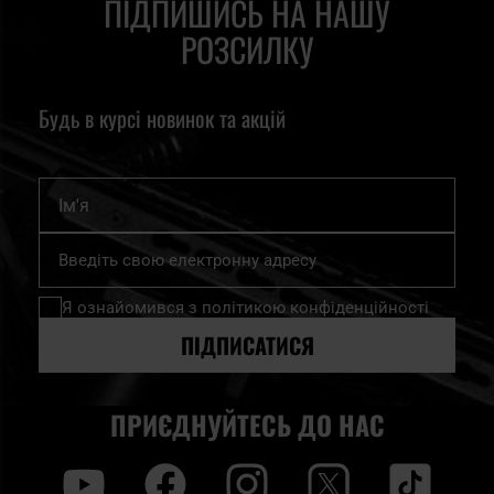
ПІДПИШИСЬ НА НАШУ
РОЗСИЛКУ
Будь в курсі новинок та акцій
Ім'я
Підпишіться
на
нашу
Я ознайомився з
політикою конфіденційності
розсилку
новин:
ПІДПИСАТИСЯ
ПРИЄДНУЙТЕСЬ ДО НАС
y
f
i
t
tt