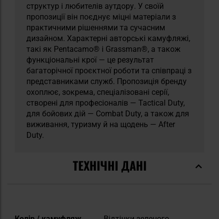
структур і любителів аутдору. У своїй
пропозиції він поєднує міцні матеріали з
практичними рішеннями та сучасним
дизайном. Характерні авторські камуфляжі,
такі як Pentacamo® і Grassman®, а також
функціональні крої — це результат
багаторічної проєктної роботи та співпраці з
представниками служб. Пропозиція бренду
охоплює, зокрема, спеціалізовані серії,
створені для професіоналів — Tactical Duty,
для бойових дій — Combat Duty, а також для
виживання, туризму й на щодень — After
Duty.
ТЕХНІЧНІ ДАНІ
Докладніше
Колір / камуфляж
Відтінки зеленого