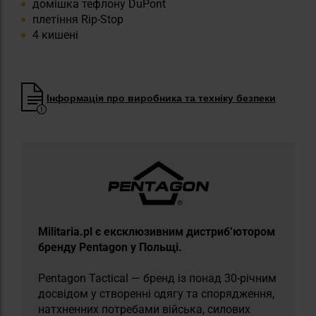
домішка тефлону DuPont
плетіння Rip-Stop
4 кишені
Інформація про виробника та техніку безпеки
Militaria.pl є ексклюзивним дистриб’ютором
бренду Pentagon у Польщі.
Pentagon Tactical — бренд із понад 30-річним
досвідом у створенні одягу та спорядження,
натхненних потребами війська, силових