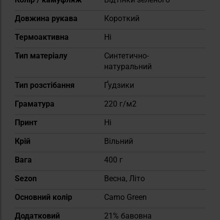
Довжина рукава
Короткий
Термоактивна
Ні
Тип матеріалу
Синтетично-
натуральний
Тип розстібання
Ґудзики
Граматура
220 г/м2
Принт
Ні
Крій
Вільний
Вага
400 г
Sezon
Весна, Літо
Основний колір
Camo Green
Додатковий
21% бавовна