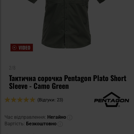
2/8
Тактична сорочка Pentagon Plato Short
Sleeve - Camo Green
Оцінка:
(Відгуки: 23)
98
100
% of
Час відправлення:
Негайно
Вартість:
Безкоштовно