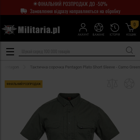
ФІНАЛЬНИЙ РОЗПРОДАЖ ДО -50%
Замовлення відразу направляються на обробку
0
АКАУНТ
БАЖАНЕ
ІСТОРІЯ
КОШИК
 Pentagon
Тактична сорочка Pentagon Plato Short Sleeve - Camo Green
ФІНАЛЬНИЙ РОЗПРОДАЖ