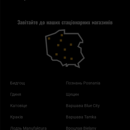
Політика конфіденційності
Tax Free
Стрільба
Найкращий ліхтарик для EDC
Рекламація
Завітайте до наших стаціонарних магазинів
Самозахист
Blackout - що це таке?
Повернення товару
Outdoor
Як працює маска від смогу?
Купони на знижку
Одяг
Найкращі спальні мішки на осінь
Бидгощ
Познань Posnania
Гдиня
Щецин
Катовіце
Варшава Blue City
Краків
Варшава Tamka
Лодзь Manufaktura
Вроцлав Bielany