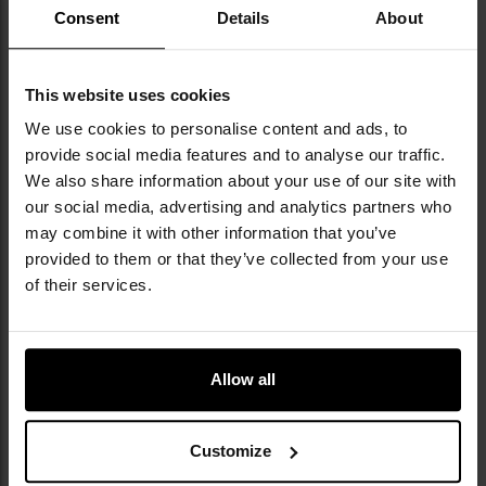
Consent
Details
About
КЛЮЧОВІ ХАРАКТЕРИСТИКИ
This website uses cookies
з полікарбонату
механічна міцність F
We use cookies to personalise content and ads, to
захист від частинок, що світяться T
provide social media features and to analyse our traffic.
відповідає стандартам EN 172, EN 166
We also share information about your use of our site with
двостороннє платинове покриття
our social media, advertising and analytics partners who
сертифікований CE
may combine it with other information that you’ve
захист від засліплення та відлітаючих предметів
provided to them or that they’ve collected from your use
носові упори з терморезини
of their services.
Allow all
Customize
ТЕХНІЧНІ ХАРАКТЕРИСТИКИ