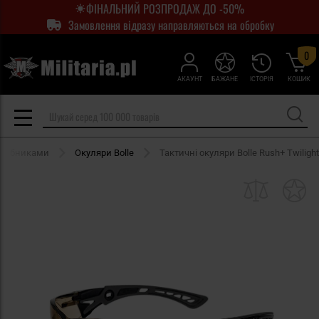
ФІНАЛЬНИЙ РОЗПРОДАЖ ДО -50%
Замовлення відразу направляються на обробку
0
АКАУНТ
БАЖАНЕ
ІСТОРІЯ
КОШИК
иробниками
Окуляри Bolle
Тактичні окуляри Bolle Rush+ Twilight