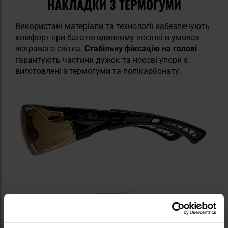
НАКЛАДКИ З ТЕРМОГУМИ
Використані матеріали та технології забезпечують
комфорт при багатогодинному носінні в умовах
яскравого світла.
Стабільну фіксацію на голові
гарантують частини дужок та носові упори з
виготовлені з термогуми та полікарбонату.