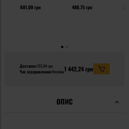
601,08 грн
480,75 грн
36
Доставка:
155,84 грн
1 442,24 грн
Час відправлення:
Негайно
ОПИС