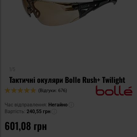
1/5
Тактичні окуляри Bolle Rush+ Twilight
Оцінка:
(Відгуки: 676)
98
100
% of
Час відправлення:
Негайно
Вартість:
240,55 грн
601,08 грн