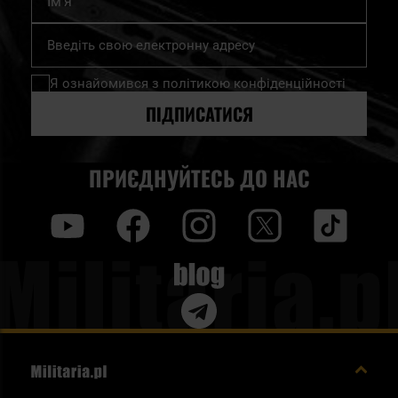
Підпишіться
на
нашу
Я ознайомився з
політикою конфіденційності
розсилку
новин:
ПІДПИСАТИСЯ
ПРИЄДНУЙТЕСЬ ДО НАС
y
f
i
t
tt
Blog