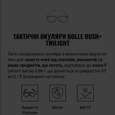
ТАКТИЧНІ ОКУЛЯРИ BOLLE RUSH+
TWILIGHT
Легкі сонцезахисні окуляри з механічною міцністю
лінз для
захисту очей від осколків, рикошетів та
інших предметів, що летять,
відповідно до
класу F
(об'єкт вагою 0,86 г, що рухається зі швидкістю 45
м/с) і
T
(розжарені частинки).
Покриття
EN166
EN172
Platinum