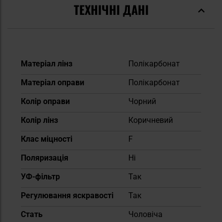
ТЕХНІЧНІ ДАНІ
Докладніше
Матеріал лінз
Полікарбонат
Матеріал оправи
Полікарбонат
Колір оправи
Чорний
Колір лінз
Коричневий
Клас міцності
F
Поляризація
Ні
УФ-фільтр
Так
Регулювання яскравості
Так
Cтать
Чоловіча