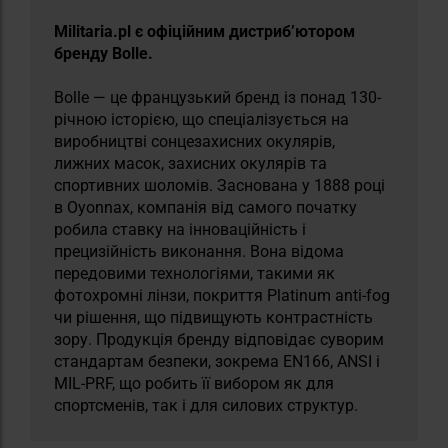
Militaria.pl є офіційним дистриб’ютором
бренду Bolle.
Bolle — це французький бренд із понад 130-
річною історією, що спеціалізується на
виробництві сонцезахисних окулярів,
лижних масок, захисних окулярів та
спортивних шоломів. Заснована у 1888 році
в Oyonnax, компанія від самого початку
робила ставку на інноваційність і
прецизійність виконання. Вона відома
передовими технологіями, такими як
фотохромні лінзи, покриття Platinum anti-fog
чи рішення, що підвищують контрастність
зору. Продукція бренду відповідає суворим
стандартам безпеки, зокрема EN166, ANSI і
MIL-PRF, що робить її вибором як для
спортсменів, так і для силових структур.