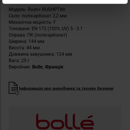
Модель: Rush+ RUSHPTWI
Скло: полікарбонат 2,2 мм
Механічна міцність: F
Тоноване: EN 172 (100% UV) 5 - 3.1
Оправа: ПК (полікарбонат)
Ширина: 144 мм
Висота: 44 мм
Довжина завушника: 124 мм
Вага: 25 г
Виробник:
Bolle, Франція
Інформація про виробника та техніку безпеки