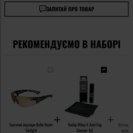
ЗАПИТАЙ ПРО ТОВАР
РЕКОМЕНДУЄМО В НАБОРІ
Тактичні окуляри Bolle Rush+
Набір Wiley X Anti-Fog
Футляр дл
Twilight
Cleaner Kit
напівжо