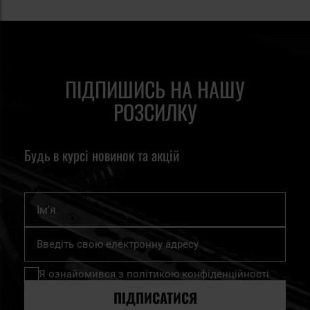
ПІДПИШИСЬ НА НАШУ
РОЗСИЛКУ
Будь в курсі новинок та акцій
Ім'я
Підпишіться
на
нашу
Я ознайомився з
політикою конфіденційності
розсилку
новин:
ПІДПИСАТИСЯ