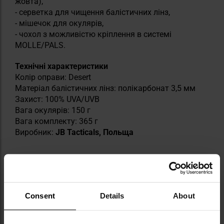
жовта),
- серветка для чищення балістичних лінз,
- мішечок для окулярів,
- чохол з можливістю кріплення в системі
MOLLE/PALS.
Технічні характеристики
Колір оправи: Desert
Матеріал балістичних лінз: полікарбонат 3,5 мм
Захист: 100% UVA/UVB
Вага окулярів: 150 г
Вага комплекту: 365 г
Виробник:
JB Tacticals, Польща
Інформація про виробника та техніку безпеки
Consent
Details
About
ТЕХНІЧНІ ДАНІ