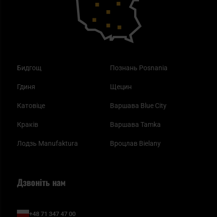
Одяг
Найкращі спальні мішки на осінь
Бидгощ
Познань Posnania
Гдиня
Щецин
Катовіце
Варшава Blue City
Краків
Варшава Tamka
Лодзь Manufaktura
Вроцлав Bielany
Дзвоніть нам
+48 71 347 47 00