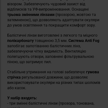
візором.
Забезпечують чудовий захист від
відблисків та УФ-випромінювання. Оснащені
трьома змінними лінзами
(прозорою, жовтою та
затемненою), що дозволяють адаптувати окуляри
до умов освітлення та покращити комфорт зору.
Балістичні лінзи виготовлені з легкого та міцного
полікарбонату
товщиною 3,5 мм.
Система Anti Fog
запобігає запотіванню балістичних лінз,
забезпечуючи чітку видимість.
Вентиляцію
полегшують отвори, заповнені фільтрувальною
піною, що затримує пил.
Стабільне утримання на голові забезпечує
гумова
стрічка
регульованої довжини, що дозволяє
використовувати окуляри на різних типах шоломів
або касок.
У набір входять:
- три змінні балістичні лінзи (прозора, тонована,