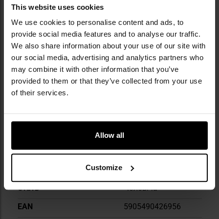
This website uses cookies
We use cookies to personalise content and ads, to
provide social media features and to analyse our traffic.
Докладніше
Матеріал лінз
Полікарбонат
We also share information about your use of our site with
our social media, advertising and analytics partners who
Матеріал оправи
Пластик
may combine it with other information that you’ve
Колір оправи
Піщаний
provided to them or that they’ve collected from your use
of their services.
Колір лінз
Різнокольоровий
Клас міцності
F
УФ-фільтр
Так
Allow all
Регулювання яскравості
Так
Customize
Футляр у комплекті
Так
Cтать
Чоловіча
EAN
5905490426956