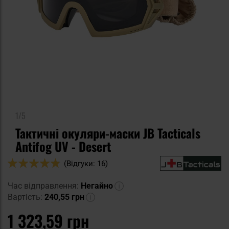
1/5
Тактичні окуляри-маски JB Tacticals
Antifog UV - Desert
Оцінка:
(Відгуки: 16)
96
100
% of
Час відправлення:
Негайно
Вартість:
240,55 грн
1 323,59 грн