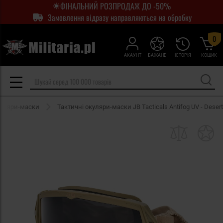
ФІНАЛЬНИЙ РОЗПРОДАЖ ДО -50%
Замовлення відразу направляються на обробку
0
АКАУНТ
БАЖАНЕ
ІСТОРІЯ
КОШИК
окуляри-маски
Тактичні окуляри-маски JB Tacticals Antifog UV - Desert