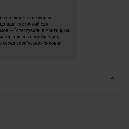
я на airsoft-аксесуарах.
адивши тактичний одяг і
ов — їх тестували в Арктиці, на
атеріали світових брендів,
ю серед українських силових