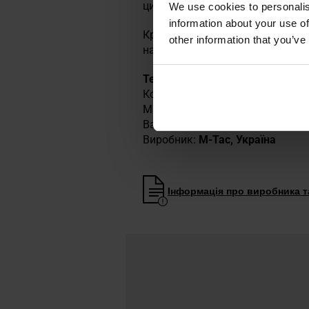
циркуляцію повітря. Регульова
We use cookies to personalis
information about your use of
Крім того, рукавички оснащені
other information that you’ve
надягання.
Технічні характеристики
Колір: оливковий
Матеріал: Поліестер, шкіра, хл
Вага: 105 г
Виробник:
M-Tac, Україна
Інформація про виробника та