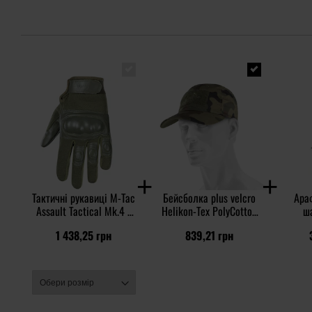
Тактичні рукавиці M-Tac
Бейсболка plus velcro
Ара
Assault Tactical Mk.4 -
Helikon-Tex PolyCotton
ша
Olive
Rip-Stop - wz.93 Pantera
1 438,25 грн
839,21 грн
PL Woodland