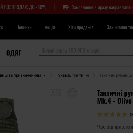
|
Й РОЗПРОДАЖ ДО -50%
Замовлення відразу направляють
аж
Новинки
Акція
Хіти продажів
Закінчення то
ОДЯГ
виці за призначенням
Рукавиці тактичні
Тактичні рукавиці M
Тактичні рук
Mk.4 - Olive
Оцінка:
(
92
100
% of
Час відправлен