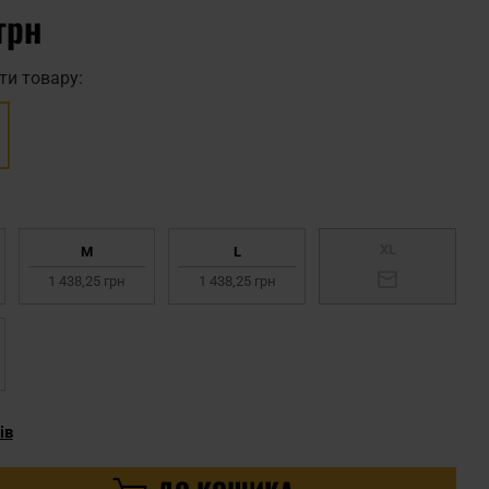
грн
ти товару:
XL
M
L
1 438,25 грн
1 438,25 грн
ів