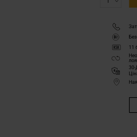
Зат
Без
11
б
Нео
лоя
30-
Цін
Ная