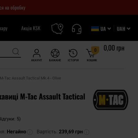
ся на обробку
вару
Акція KSK
UA
UAH
0,00 грн
0
АКАУНТ
БАЖАНЕ
ІСТОРІЯ
КОШИК
-Tac Assault Tactical Mk.4 - Olive
авиці M-Tac Assault Tactical
Відгуки: 5)
ня:
Негайно
Вартість:
239,69 грн