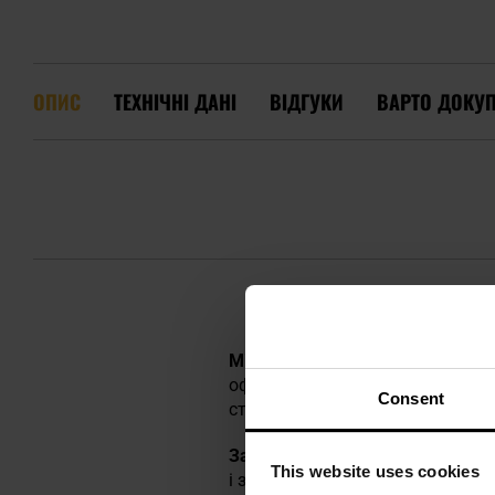
ОПИС
ТЕХНІЧНІ ДАНІ
ВІДГУКИ
ВАРТО ДОКУ
Міцні тактичні рукавички
M-Ta
офіцерів силових структур, проф
Consent
страйкбольних ігор та стрілець
Захисні панелі
на трьох пальцях
This website uses cookies
і забезпечує міцний захват. Д