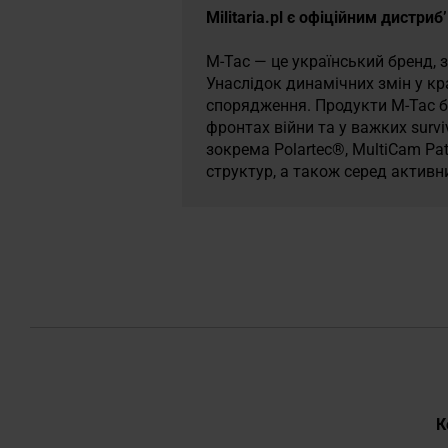
​Militaria.pl є офіційним дистр
M-Tac — це український бренд, з
Унаслідок динамічних змін у к
спорядження. Продукти M-Tac бу
фронтах війни та у важких surv
зокрема Polartec®, MultiCam Pa
структур, а також серед активни
Д
К