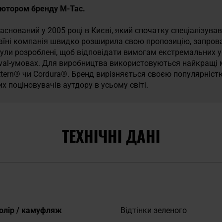
иб’ютором бренду M-Tac.
аснований у 2005 році в Києві, який спочатку спеціалізувавс
раїні компанія швидко розширила свою пропозицію, запров
ли розроблені, щоб відповідати вимогам екстремальних ум
ival-умовах. Для виробництва використовуються найкращі м
ttern® чи Cordura®. Бренд вирізняється своєю популярніст
х поціновувачів аутдору в усьому світі.
ТЕХНІЧНІ ДАНІ
окладніше
олір / камуфляж
Відтінки зеленого