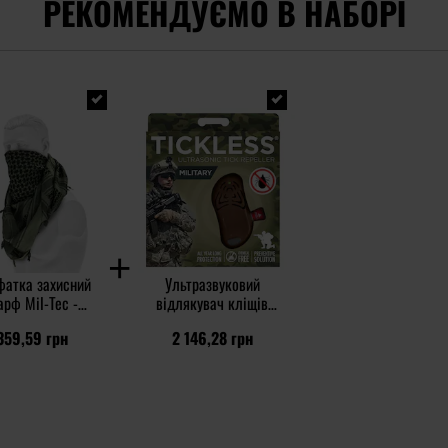
РЕКОМЕНДУЄМО В НАБОРІ
фатка захисний
Ультразвуковий
рф Mil-Tec -
відлякувач кліщів
Olive/Black
TickLess Military - для
359,59 грн
2 146,28 грн
людей - Brown