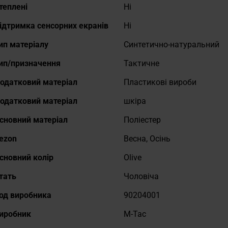
теплені
Ні
ідтримка сенсорних екранів
Ні
ип матеріалу
Синтетично-натуральний
ип/призначення
Тактичне
одатковий матеріал
Пластикові вироби
одатковий матеріал
шкіра
сновний матеріал
Поліестер
ezon
Весна, Осінь
сновний колір
Olive
тать
Чоловіча
од виробника
90204001
иробник
M-Tac