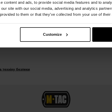
ні манжети на
липучках
забезпечують
щільне
прилягання.
e content and ads, to provide social media features and to analy
 our site with our social media, advertising and analytics partn
петлею на манжеті
, що дозволяє
кріпити
їх до тактичного 
 provided to them or that they’ve collected from your use of their
Customize
орволокно
 техніку безпеки