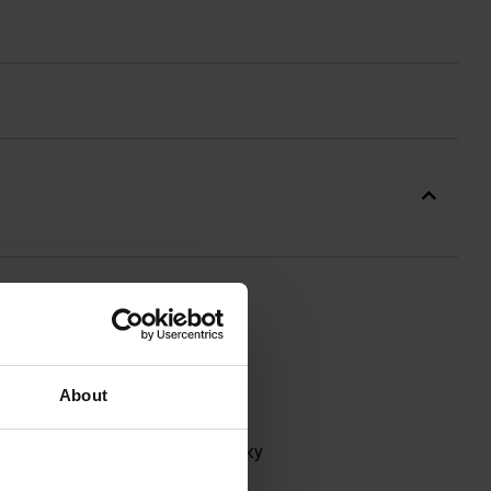
го матеріалу, призначені для
тануть у нагоді під час
About
внутрішній стороні захищає руку
чок забезпечує достатню