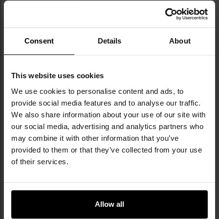
Consent
Details
About
НОРМА EN388-3122XP ТА EN511-221
This website uses cookies
Рукавички відповідають стандарту захисту
EN388
We use cookies to personalise content and ads, to
на рівні 3122XP
щодо стійкості до механічних
provide social media features and to analyse our traffic.
впливів, що означає:
We also share information about your use of our site with
our social media, advertising and analytics partners who
3: стійкість до стирання (шкала 0–4)
may combine it with other information that you’ve
1: стійкість до порізів (шкала 0–5)
provided to them or that they’ve collected from your use
2: стійкість до розриву (шкала 0–4)
2: стійкість до проколів (шкала 0–4)
of their services.
X: стійкість до порізів — тест TDM (ISO 13997)
(шкала A–F)
P: захист від ударів (тест пройдено)
Allow all