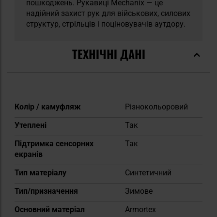
пошкоджень. Рукавиці Mechanix — це
надійний захист рук для військових, силових
структур, стрільців і поціновувачів аутдору.
ТЕХНІЧНІ ДАНІ
Докладніше
Колір / камуфляж
Різнокольоровий
Утеплені
Так
Підтримка сенсорних
Так
екранів
Тип матеріалу
Синтетичний
Тип/призначення
Зимове
Основний матеріал
Armortex