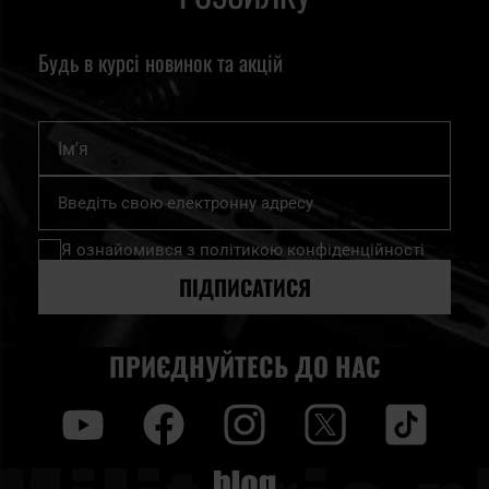
Будь в курсі новинок та акцій
Ім'я
Підпишіться
на
нашу
Я ознайомився з
політикою конфіденційності
розсилку
новин:
ПІДПИСАТИСЯ
ПРИЄДНУЙТЕСЬ ДО НАС
y
f
i
t
tt
Blog