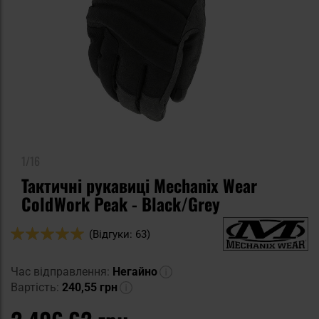
1/16
Тактичні рукавиці Mechanix Wear
ColdWork Peak - Black/Grey
Оцінка:
(Відгуки: 63)
98
100
% of
Час відправлення:
Негайно
Вартість:
240,55 грн