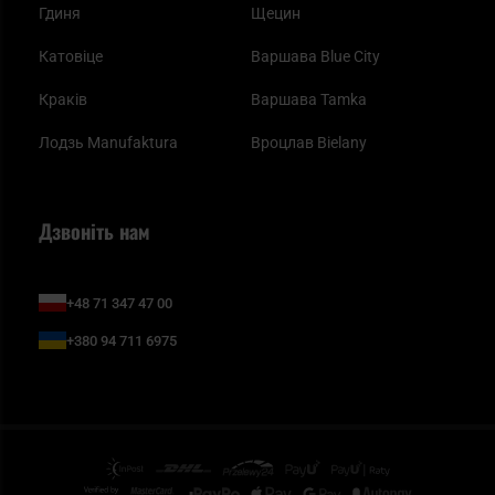
Гдиня
Щецин
Катовіце
Варшава Blue City
Краків
Варшава Tamka
Лодзь Manufaktura
Вроцлав Bielany
Дзвоніть нам
+48 71 347 47 00
+380 94 711 6975