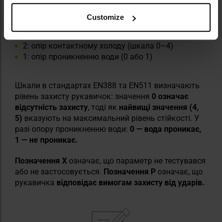
Захист від холоду відповідає стандарту
EN511 на
рівні 221
, що означає:
Customize
2: опір конвекційному холоду (шкала 0–4)
2: опір контактному холоду (шкала 0–4)
1: опір проникненню води (0 або 1)
Шкали в стандартах EN388 та EN511 визначають
рівень захисту рукавичок: значення
0 означає
відсутність захисту
, тоді як
найвищі значення (4,
5)
вказують на максимальний рівень стійкості. У
разі опору проникненню води:
0 — вода проникає,
1 — не проникає.
Позначення X
означає, що параметр не тестувався
або не застосовується.
Позначення P
означає, що
рукавичка
відповідає вимогам захисту від ударів.