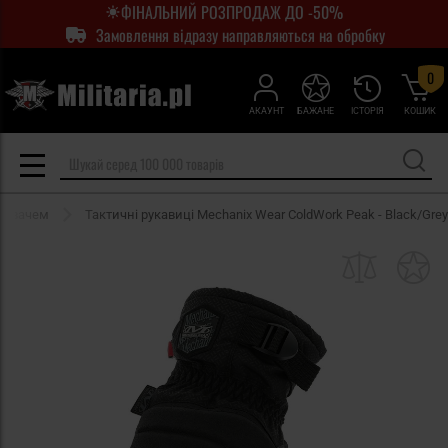
ФІНАЛЬНИЙ РОЗПРОДАЖ ДО -50%
Замовлення відразу направляються на обробку
0
АКАУНТ
БАЖАНЕ
ІСТОРІЯ
КОШИК
плювачем
Тактичні рукавиці Mechanix Wear ColdWork Peak - Black/Grey