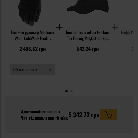
Тактичні рукавиці Mechanix
Бейсболка з velcro Helikon-
Бафф Pent
Wear ColdWork Peak -
Tex Folding PolyCotton Rip-
Black/Grey
Stop - Black
2 406,62 грн
842,24 грн
30
Доставка:
Безкоштовно
5 342,72 грн
Час відправлення:
Негайно