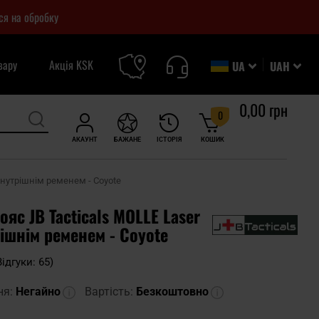
ся на обробку
вару
Акція KSK
UA
UAH
0,00 грн
0
АКАУНТ
БАЖАНЕ
ІСТОРІЯ
КОШИК
 внутрішнім ременем - Coyote
ояс JB Tacticals MOLLE Laser
рішнім ременем - Coyote
Відгуки: 65)
ня:
Негайно
Вартість:
Безкоштовно