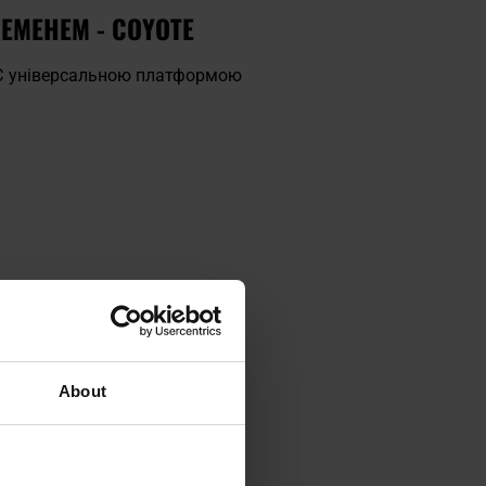
РЕМЕНЕМ - COYOTE
 Є універсальною платформою
ції, кишені cargo, підсумки,
About