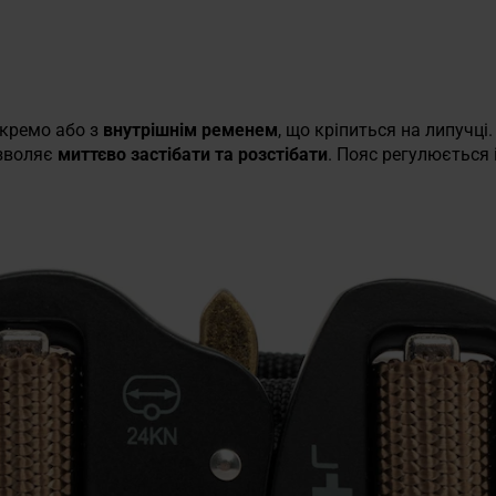
кремо або з
внутрішнім ременем
, що кріпиться на липучц
озволяє
миттєво застібати та розстібати
. Пояс регулюється 