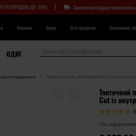
|
Й РОЗПРОДАЖ ДО -50%
Замовлення відразу направляють
аж
Новинки
Акція
Хіти продажів
Закінчення то
ОДЯГ
і для спорядження
Тактичний пояс JB Tacticals MOLLE Laser Cut із
Тактичний п
Cut із внут
Оцінка:
(
98
100
% of
Час відправлен