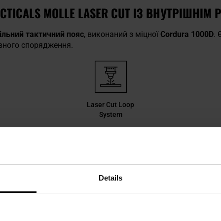
CTICALS MOLLE LASER CUT ІЗ ВНУТРІШНІМ 
льний тактичний пояс
, виконаний з міцної
Cordura 1000D
.
вного спорядження.
Laser Cut Loop
System
MOLLE
андарті
MOLLE
дозволяють прикріпити, в будь-якій конфігура
.
Details