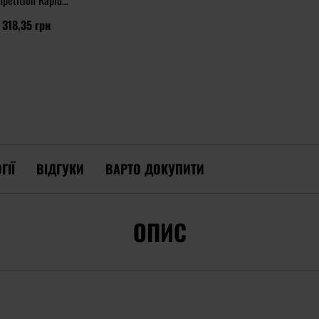
petition Rapid
rbine Pouch -
 318,35 грн
MultiCam
ГІЇ
ВІДГУКИ
ВАРТО ДОКУПИТИ
ОПИС