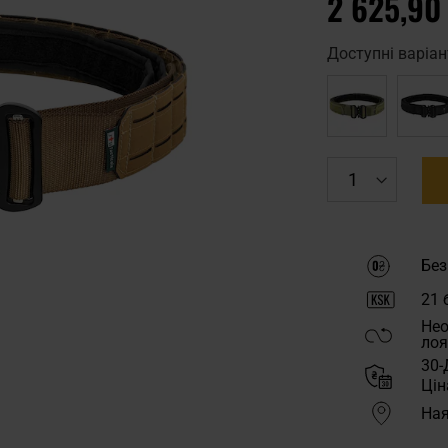
2 625,90
Доступні варіан
Без
21
б
Нео
лоя
30-
Цін
Ная