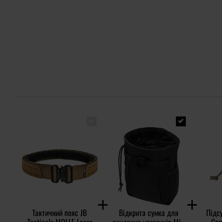
Тактичний пояс JB
Відкрита сумка для
Підсу