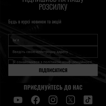
РОЗСИЛКУ
Будь в курсі новинок та акцій
Ім'я
Підпишіться
на
нашу
Я ознайомився з
політикою конфіденційності
розсилку
новин:
ПІДПИСАТИСЯ
ПРИЄДНУЙТЕСЬ ДО НАС
y
f
i
t
tt