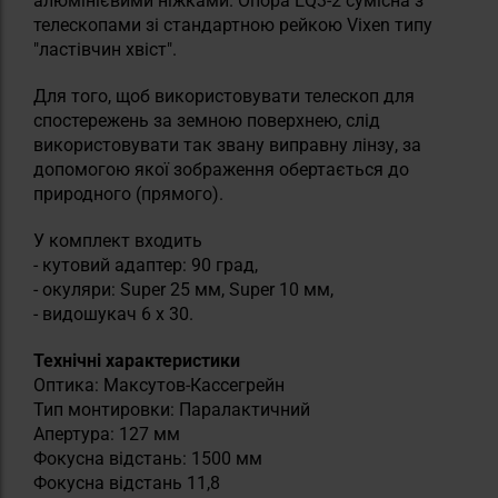
алюмінієвими ніжками. Опора EQ3-2 сумісна з
телескопами зі стандартною рейкою Vixen типу
"ластівчин хвіст".
Для того, щоб використовувати телескоп для
спостережень за земною поверхнею, слід
використовувати так звану виправну лінзу, за
допомогою якої зображення обертається до
природного (прямого).
У комплект входить
- кутовий адаптер: 90 град,
- окуляри: Super 25 мм, Super 10 мм,
- видошукач 6 х 30.
Технічні характеристики
Оптика: Максутов-Кассегрейн
Тип монтировки: Паралактичний
Апертура: 127 мм
Фокусна відстань: 1500 мм
Фокусна відстань 11,8