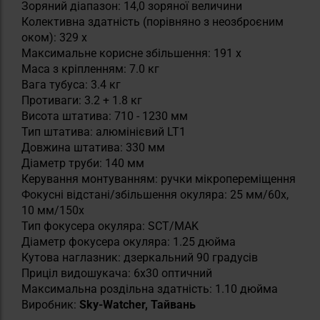
Зоряний діапазон: 14,0 зоряної величини
Колективна здатність (порівняно з неозброєним
оком): 329 x
Максимальне корисне збільшення: 191 x
Маса з кріпленням: 7.0 кг
Вага тубуса: 3.4 кг
Противаги: 3.2 + 1.8 кг
Висота штатива: 710 - 1230 мм
Тип штатива: алюмінієвий LT1
Довжина штатива: 330 мм
Діаметр труби: 140 мм
Керування монтуванням: ручки мікропереміщення
Фокусні відстані/збільшення окуляра: 25 мм/60х,
10 мм/150х
Тип фокусера окуляра: SCT/MAK
Діаметр фокусера окуляра: 1.25 дюйма
Кутова наглазник: дзеркальний 90 градусів
Приціл видошукача: 6x30 оптичний
Максимальна роздільна здатність: 1.10 дюйма
Виробник:
Sky-Watcher, Тайвань