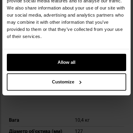
provide social media features and to analyse our traffic.
рефрактори ED, астрографи Esprit чи
We also share information about your use of our site with
системи Maksutowa. Величезною
our social media, advertising and analytics partners who
популярністю користуються телескопи
may combine it with other information that you’ve
Dobsona, зокрема культові моделі з
provided to them or that they’ve collected from your use
діаметром дзеркала до 16 дюймів, а також
професійні екваторіальні монтування EQ8,
of their services.
які цінують астрофотографи. З 2008 року
компанія розвиває інноваційні телескопи
Dobsona Flex Tube з розсувною трубою, які
Allow all
стали характерним символом Sky-Watchera у
світі астрономії.
Customize
ТЕХНІЧНІ ДАНІ
Докладніше
Вага
10,4 кг
Діаметр об'єктива (мм)
127