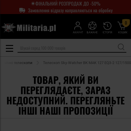
ФІНАЛЬНИЙ РОЗПРОДАЖ ДО -50%
Замовлення відразу направляються на обробку
0
АКАУНТ
БАЖАНЕ
ІСТОРІЯ
КОШИК
номічні телескопи
Телескоп Sky-Watcher BK MAK 127 EQ3-2 127/1500
ТОВАР, ЯКИЙ ВИ
ПЕРЕГЛЯДАЄТЕ, ЗАРАЗ
НЕДОСТУПНИЙ. ПЕРЕГЛЯНЬТЕ
ІНШІ НАШІ ПРОПОЗИЦІЇ