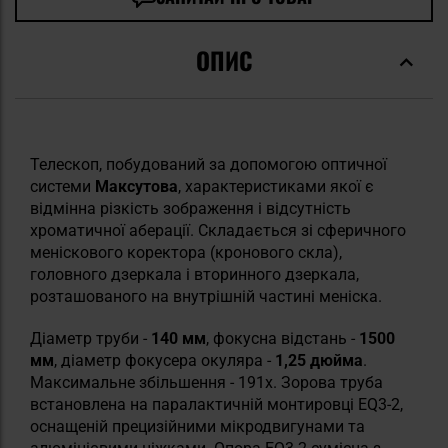
ОПИС
Телескоп, побудований за допомогою оптичної
системи
Максутова
, характеристиками якої є
відмінна різкість зображення і відсутність
хроматичної аберації. Складається зі сферичного
меніскового коректора (кронового скла),
головного дзеркала і вторинного дзеркала,
розташованого на внутрішній частині меніска.
Діаметр труби -
140 мм
, фокусна відстань -
1500
мм
, діаметр фокусера окуляра -
1,25 дюйма
.
Максимальне збільшення - 191х. Зорова труба
встановлена на паралактичній монтировці EQ3-2,
оснащеній прецизійними мікродвигунами та