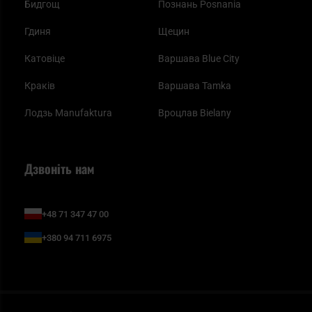
Бидгощ
Познань Posnania
Гдиня
Щецин
Катовіце
Варшава Blue City
Краків
Варшава Tamka
Лодзь Manufaktura
Вроцлав Bielany
Дзвоніть нам
+48 71 347 47 00
+380 94 711 6975