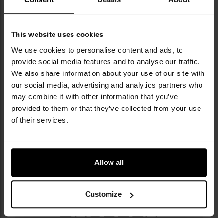
КЛЮЧОВІ ХАРАКТЕРИСТИКИ
This website uses cookies
We use cookies to personalise content and ads, to
вовна мерино забезпечує тепловий комфорт та
provide social media features and to analyse our traffic.
відведення вологи
We also share information about your use of our site with
щільність 284 г/м2
our social media, advertising and analytics partners who
додавання еластану забезпечує добру посадку
may combine it with other information that you’ve
на фігурі
provided to them or that they’ve collected from your use
безшовна конструкція
of their services.
вентиляційні зони
Allow all
Інформація про виробника та техніку безпеки
Customize