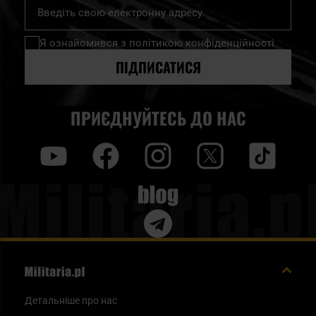
Підпишіться
на
нашу
Я ознайомився з
політикою конфіденційності
розсилку
новин:
ПІДПИСАТИСЯ
ПРИЄДНУЙТЕСЬ ДО НАС
y
f
i
t
tt
Blog
Детальніше про нас