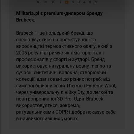
Militaria.pl є premium-дилером бренду
Brubeck.
Brubeck — це польський бренд, що
спеціалізується на проєктуванні та
виробництві термоактивного одягу, який з
2005 року підтримує як аматорів, так і
професіоналів у спорті й аутдорі. Бренд
використовує натуральну вовну merino та
сучасні синтетичні волокна, створюючи
колекції, адаптовані до різних потреб: від
зимової білизни серій Thermo і Extreme Wool,
через універсальну лінійку Dry, до легкої та
повітропроникної 3D Pro. Одяг Brubeck
використовується, зокрема,
рятувальниками GOPR і добре показує себе
в найвимогливіших умовах.