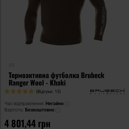
1/5
Термоактивна футболка Brubeck
Ranger Wool - Khaki
Оцінка:
(Відгуки: 13)
100
100
% of
Час відправлення:
Негайно
Вартість:
Безкоштовно
4 801,44 грн