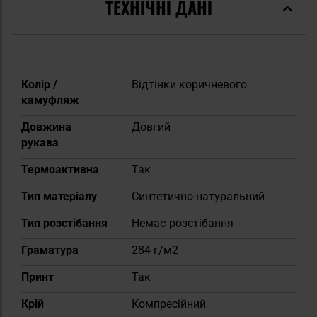
ТЕХНІЧНІ ДАНІ
Докладніше
Колір /
Відтінки коричневого
камуфляж
Довжина
Довгий
рукава
Термоактивна
Так
Тип матеріалу
Синтетично-натуральний
Тип розстібання
Немає розстібання
Граматура
284 г/м2
Принт
Так
Крій
Компресійний