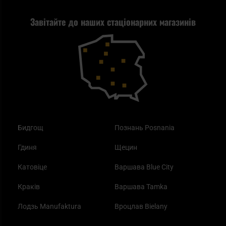
Стрільба
Найкращий ліхтарик для EDC
Рекламація
Завітайте до наших стаціонарних магазинів
Самозахист
Blackout - що це таке?
Повернення товару
Outdoor
Як працює маска від смогу?
Купони на знижку
Одяг
Найкращі спальні мішки на осінь
Бидгощ
Познань Posnania
Гдиня
Щецин
Катовіце
Варшава Blue City
Краків
Варшава Tamka
Лодзь Manufaktura
Вроцлав Bielany