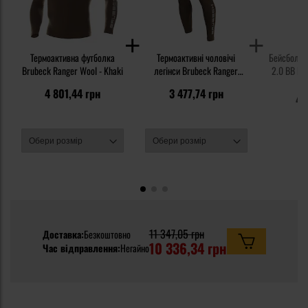
Термоактивна футболка
Термоактивні чоловічі
Бейсболка 
Brubeck Ranger Wool - Khaki
легінси Brubeck Ranger
2.0 BB Rip
Wool - Khaki
6
4 801,44 грн
3 477,74 грн
48
11 347,05 грн
Доставка:
Безкоштовно
10 336,34 грн
Час відправлення:
Негайно