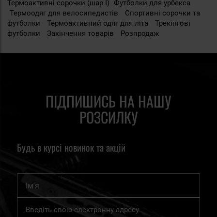
Термоактивні сорочки (шар I)
Футболки для урбекса
Термоодяг для велосипедистів
Спортивні сорочки та
футболки
Термоактивний одяг для літа
Трекінгові
футболки
Закінчення товарів
Розпродаж
ПІДПИШИСЬ НА НАШУ
РОЗСИЛКУ
Будь в курсі новинок та акцій
Ім'я
Підпишіться
на