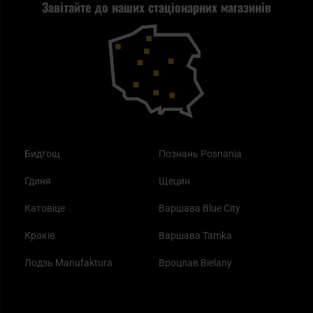
Завітайте до наших стаціонарних магазинів
Самозахист
Blackout - що це таке?
Повернення товару
Outdoor
Як працює маска від смогу?
Купони на знижку
Одяг
Найкращі спальні мішки на осінь
Бидгощ
Познань Posnania
Гдиня
Щецин
Катовіце
Варшава Blue City
Краків
Варшава Tamka
Лодзь Manufaktura
Вроцлав Bielany