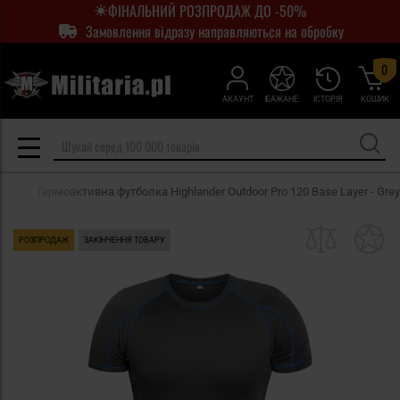
ФІНАЛЬНИЙ РОЗПРОДАЖ ДО -50%
Замовлення відразу направляються на обробку
0
АКАУНТ
БАЖАНЕ
ІСТОРІЯ
КОШИК
r
Термоактивна футболка Highlander Outdoor Pro 120 Base Layer - Grey
РОЗПРОДАЖ
ЗАКІНЧЕННЯ ТОВАРУ