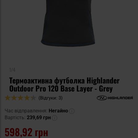
1/4
Термоактивна футболка Highlander
Outdoor Pro 120 Base Layer - Grey
Оцінка:
(Відгуки: 3)
86
100
% of
Час відправлення:
Негайно
Вартість:
239,69 грн
598,92 грн