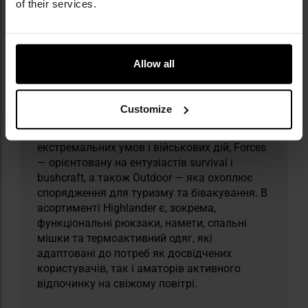
of their services.
бренду Highlander у Польщі.
Highlander — це шотландський бренд,
заснований у 80-х роках XX століття, що
Allow all
спеціалізується на проєктуванні та
виробництві аутдор-одягу, туристичного
спорядження та кемпінгових аксесуарів.
Customize
Компанія пропонує три основні лінійки
продуктів: Tactical — призначену для
екстремальних умов і військових дій, Forces
— орієнтовану на ентузіастів survival і
bushcraft, а також Outdoor — яка охоплює
спорядження для туризму та бівакування. В
асортименті Highlander є, зокрема,
функціональні рюкзаки, намети, спальні
мішки та термоактивний одяг, які
адаптовані до потреб як досвідчених
користувачів, так і аматорів активного
відпочинку на свіжому повітрі.