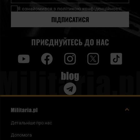
нашу
Я ознайомився з
політикою конфіденційності
розсилку
новин:
ПІДПИСАТИСЯ
ПРИЄДНУЙТЕСЬ ДО НАС
y
f
i
t
tt
Blog
Детальніше про нас
Допомога