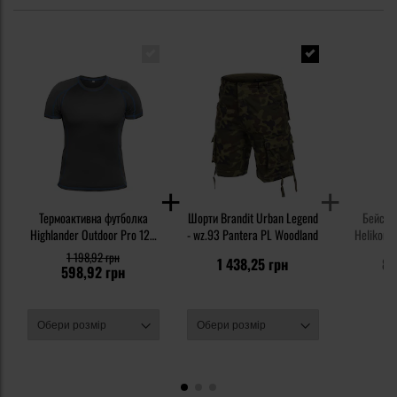
Термоактивна футболка
Шорти Brandit Urban Legend
Бейсбол
Highlander Outdoor Pro 120
- wz.93 Pantera PL Woodland
Helikon-T
Base Layer - Grey
1 198,92 грн
1 438,25 грн
83
598,92 грн