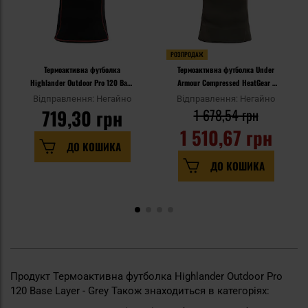
РОЗПРОДАЖ
Термоактивна футболка
Термоактивна футболка Under
Highlander Outdoor Pro 120 Base
Armour Compressed HeatGear -
Layer - Black
Marine OD Green/White
Відправлення: Негайно
Відправлення: Негайно
719,30 грн
1 678,54 грн
1 510,67 грн
ДО КОШИКА
ДО КОШИКА
Продукт Термоактивна футболка Highlander Outdoor Pro
120 Base Layer - Grey Також знаходиться в категоріях: