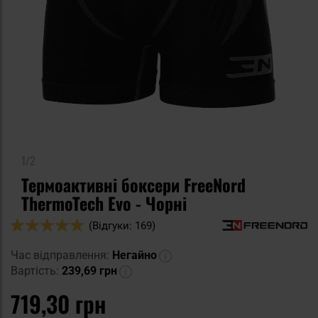
1/2
Термоактивні боксери FreeNord
ThermoTech Evo - Чорні
Оцінка:
(Відгуки: 169)
96
100
% of
Час відправлення:
Негайно
Вартість:
239,69 грн
719,30 грн