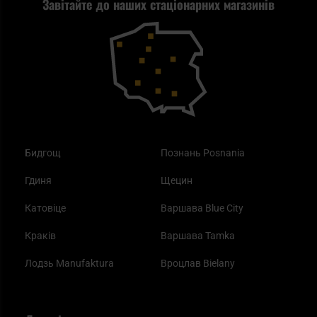
Завітайте до наших стаціонарних магазинів
Самозахист
Blackout - що це таке?
Повернення товару
Outdoor
Як працює маска від смогу?
Купони на знижку
Одяг
Найкращі спальні мішки на осінь
Бидгощ
Познань Posnania
Гдиня
Щецин
Катовіце
Варшава Blue City
Краків
Варшава Tamka
Лодзь Manufaktura
Вроцлав Bielany