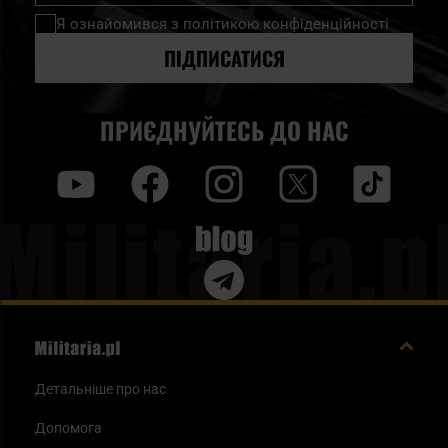
нашу
Я ознайомився з
політикою конфіденційності
розсилку
новин:
ПІДПИСАТИСЯ
ПРИЄДНУЙТЕСЬ ДО НАС
y
f
i
t
tt
Blog
Детальніше про нас
Допомога