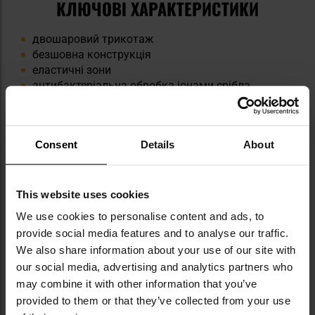
КЛЮЧОВІ ХАРАКТЕРИСТИКИ
двошаровий трикотаж
безшовна конструкція
еластичні зони
антибактеріальна обробка іонами срібла
матеріал, що відводить вологу
Consent
Details
About
Інформація про виробника та техніку безпеки
This website uses cookies
We use cookies to personalise content and ads, to
provide social media features and to analyse our traffic.
We also share information about your use of our site with
Militaria.pl є premium-дилером бренду
our social media, advertising and analytics partners who
FreeNord.
may combine it with other information that you’ve
provided to them or that they’ve collected from your use
FreeNord — це польський бренд, що