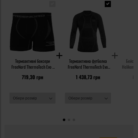
Термоактивні боксери
Термоактивна футболка
Бейсбол
FreeNord ThermoTech Evo -
FreeNord ThermoTech Evo
Helikon-Te
Чорні
Long Sleeve - Чорна
Stop - w
719,30 грн
1 438,73 грн
83
W