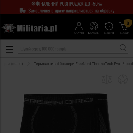
ФІНАЛЬНИЙ РОЗПРОДАЖ ДО -50%
Замовлення відразу направляються на обробку
0
АКАУНТ
БАЖАНЕ
ІСТОРІЯ
КОШИК
орти (шар I)
Термоактивні боксери FreeNord ThermoTech Evo - Чорні