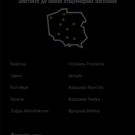
Завітайте до наших стаціонарних магазинів
Blackout - що це таке?
Повернення товару
Outdoor
Як працює маска від смогу?
Купони на знижку
Одяг
Найкращі спальні мішки на осінь
Бидгощ
Познань Posnania
Гдиня
Щецин
Катовіце
Варшава Blue City
Краків
Варшава Tamka
Лодзь Manufaktura
Вроцлав Bielany