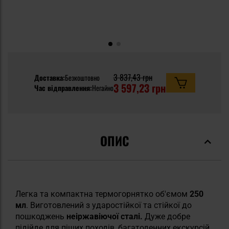
3 837,43 грн
Доставка:
Безкоштовно
3 597,23 грн
Час відправлення:
Негайно
ОПИС
Легка та компактна термогорнятко об'ємом
250
мл
. Виготовлений з ударостійкої та стійкої до
пошкоджень
неіржавіючої сталі.
Дуже добре
підійде для піших походів, багатоденних екскурсій,