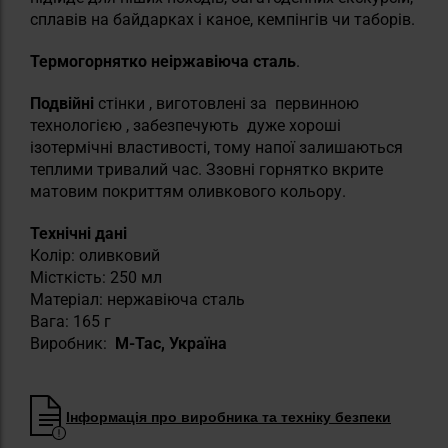
сплавів на байдарках і каное, кемпінгів чи таборів.
Термогорнятко
неіржавіюча сталь
.
Подвійні
стінки
, виготовлені за
первинною
технологією
, забезпечують
дуже хороші
ізотермічні властивості, тому напої залишаються
теплими тривалий час. Ззовні горнятко вкрите
матовим покриттям оливкового кольору.
Технічні дані
Колір: оливковий
Місткість: 250 мл
Матеріал: нержавіюча сталь
Вага: 165 г
Виробник:
M-Tac, Україна
Інформація про виробника та техніку безпеки