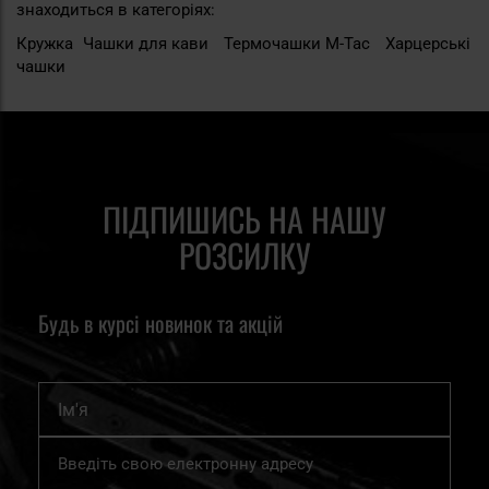
знаходиться в категоріях:
Кружка
Чашки для кави
Термочашки M-Tac
Харцерські
чашки
ПІДПИШИСЬ НА НАШУ
РОЗСИЛКУ
Будь в курсі новинок та акцій
Ім'я
Підпишіться
на