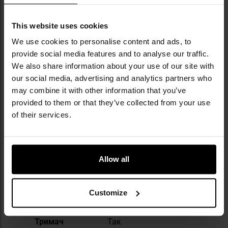
використовуються найкращі матеріали
світових брендів, зокрема Polartec®,
This website uses cookies
MultiCam Pattern® чи Cordura®. Бренд
We use cookies to personalise content and ads, to
вирізняється своєю популярністю серед
українських силових структур, а також
provide social media features and to analyse our traffic.
серед активних поціновувачів аутдору в
We also share information about your use of our site with
усьому світі.
our social media, advertising and analytics partners who
may combine it with other information that you’ve
provided to them or that they’ve collected from your use
ТЕХНІЧНІ ДАНІ
of their services.
Allow all
Докладніше
Вага
165 г
Місткість
250 мл
Customize
Матеріал
Нержавіюча сталь
Тримач
Так