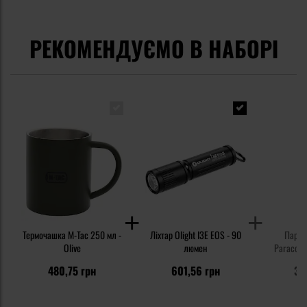
РЕКОМЕНДУЄМО В НАБОРІ
Термочашка M-Tac 250 мл -
Ліхтар Olight I3E EOS - 90
Параш
Olive
люмен
Paracord
550 
480,75 грн
601,56 грн
36