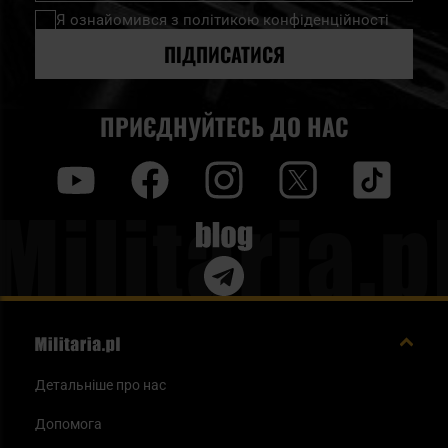
нашу
Я ознайомився з
політикою конфіденційності
розсилку
новин:
ПІДПИСАТИСЯ
ПРИЄДНУЙТЕСЬ ДО НАС
y
f
i
t
tt
Blog
Детальніше про нас
Допомога