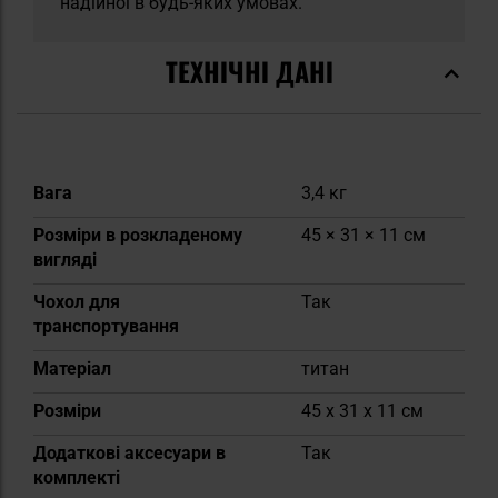
надійної в будь-яких умовах.
ТЕХНІЧНІ ДАНІ
Докладніше
Вага
3,4 кг
Розміри в розкладеному
45 × 31 × 11 см
вигляді
Чохол для
Так
транспортування
Матеріал
титан
Розміри
45 x 31 x 11 см
Додаткові аксесуари в
Так
комплекті