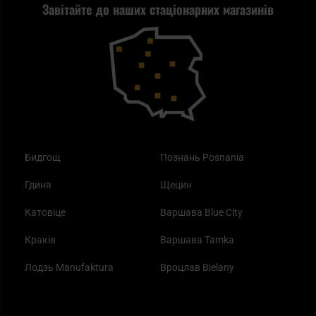
Завітайте до наших стаціонарних магазинів
Самозахист
Blackout - що це таке?
Повернення товару
Outdoor
Як працює маска від смогу?
Купони на знижку
Одяг
Найкращі спальні мішки на осінь
Бидгощ
Познань Posnania
Гдиня
Щецин
Катовіце
Варшава Blue City
Краків
Варшава Tamka
Лодзь Manufaktura
Вроцлав Bielany