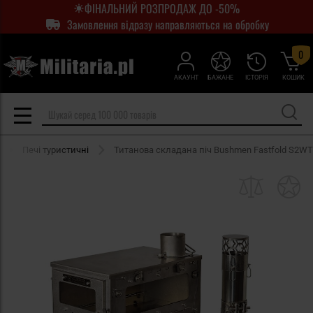
ФІНАЛЬНИЙ РОЗПРОДАЖ ДО -50%
Замовлення відразу направляються на обробку
0
АКАУНТ
БАЖАНЕ
ІСТОРІЯ
КОШИК
Печі туристичні
Титанова складана піч Bushmen Fastfold S2WT