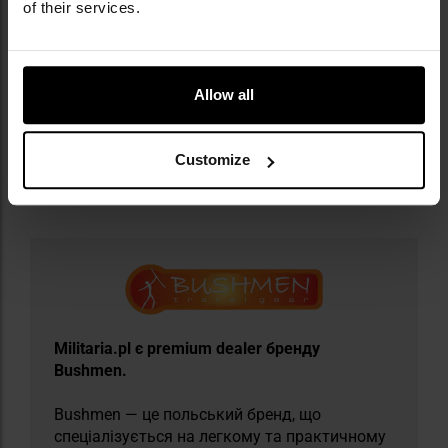
of their services.
сумісність з тентами та наметами з димохідним
виходом
безпечне використання та легке
транспортування
Allow all
Customize
Інформація про виробника та техніку безпеки
Militaria.pl є premium dealer бренду
Bushmen.
Bushmen — це польський бренд, що
спеціалізується на легкому та практичному