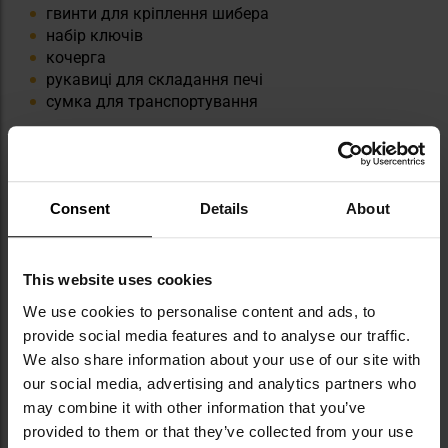
гвинти для кріплення шибера
набір ключів
кочерга
рукавиці для складання печі
сумка для транспортування
Consent
Details
About
This website uses cookies
КЛЮЧОВІ ХАРАКТЕРИСТИКИ
We use cookies to personalise content and ads, to
складана, компактна конструкція
provide social media features and to analyse our traffic.
виготовлена з титану
We also share information about your use of our site with
ефективне спалювання деревини
our social media, advertising and analytics partners who
стійкість до високих температур
may combine it with other information that you’ve
можливість розширення за допомогою
provided to them or that they’ve collected from your use
аксесуарів