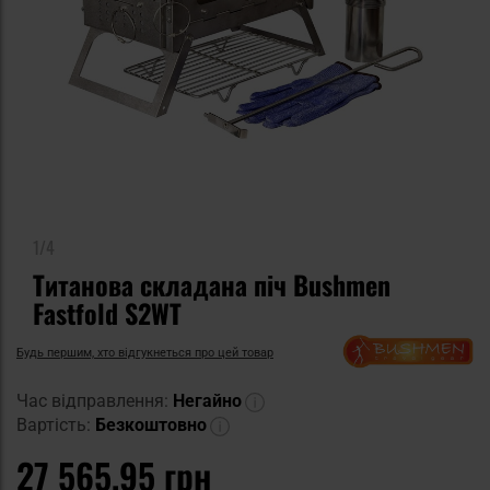
1/4
Титанова складана піч Bushmen
Fastfold S2WT
Будь першим, хто відгукнеться про цей товар
Час відправлення:
Негайно
Вартість:
Безкоштовно
27 565,95 грн