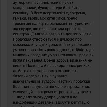
аутдор-екіпіруванні, який цінують
мандрівники, бушкрафтери й любителі
кемпінгу. В його асортименті є, зокрема,
гамаки, тарпи, москітні сітки, пончо,
трекінгові палиці та різноманітні туристичні
аксесуари, що вирізняються простотою
конструкції, малою вагою та довговічністю.
Продукція створюється з думкою про
максимальну функціональність у польових
умовах — легкість розкладання, стійкість до
мінливих погодних умов і компактні розміри
після пакування. Бренд здобув визнання не
лише в Польщі, а й на закордонних ринках,
де його аксесуари часто становлять
базовий елемент екіпірування
шанувальників аутдору. Частину продукції
Bushmen тестували під час екстремальних
експедицій — зокрема в тропіках і пустелях
— що дало змогу допрацювати її до
найдрібніших деталей і здобути репутацію