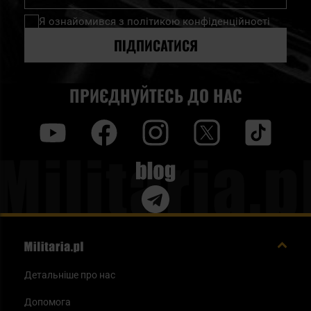
нашу
Я ознайомився з
політикою конфіденційності
розсилку
новин:
ПІДПИСАТИСЯ
ПРИЄДНУЙТЕСЬ ДО НАС
y
f
i
t
tt
Blog
Детальніше про нас
Допомога