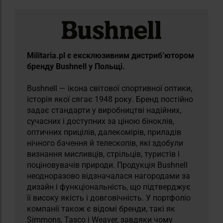
Militaria.pl є ексклюзивним дистриб’ютором
бренду Bushnell у Польщі.
Bushnell — ікона світової спортивної оптики,
історія якої сягає 1948 року. Бренд постійно
задає стандарти у виробництві надійних,
сучасних і доступних за ціною біноклів,
оптичних прицілів, далекомірів, приладів
нічного бачення й телескопів, які здобули
визнання мисливців, стрільців, туристів і
поціновувачів природи. Продукція Bushnell
неодноразово відзначалася нагородами за
дизайн і функціональність, що підтверджує
її високу якість і довговічність. У портфоліо
компанії також є відомі бренди, такі як
Simmons, Tasco і Weaver, завдяки чому