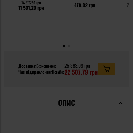
14 376,50 грн
479,02 грн
7 7
11 501,20 грн
25 383,09 грн
Доставка:
Безкоштовно
22 507,79 грн
Час відправлення:
Негайно
ОПИС