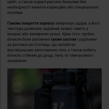
орбіт, а також користуватися біноклем без
необхідності знімати корекційні або сонцезахисні
окуляри.
Гумове покриття корпусу
амортизує удари, а його
текстура дозволяє надійний захват навіть у
мокрих або замерзлих руках. Крім того, трубки
бінокля були заповнені
сухим азотом
і ущільнені
за допомогою О-кілець, що запобігає
внутрішньому запотіванню лінз, а також робить
бінокль стійким до дощу, пилу та тимчасового
занурення.