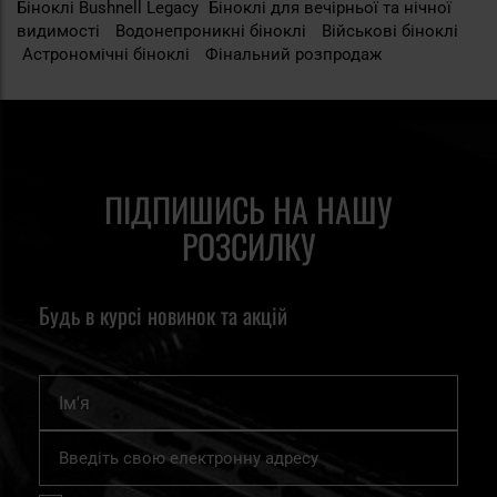
Біноклі Bushnell Legacy
Біноклі для вечірньої та нічної
видимості
Водонепроникні біноклі
Військові біноклі
Астрономічні біноклі
Фінальний розпродаж
ПІДПИШИСЬ НА НАШУ
РОЗСИЛКУ
Будь в курсі новинок та акцій
Ім'я
Підпишіться
на
нашу