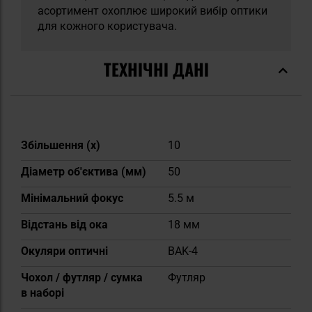
асортимент охоплює широкий вибір оптики
для кожного користувача.
ТЕХНІЧНІ ДАНІ
Докладніше
Збільшення (х)
10
Діаметр об'єктива (мм)
50
Мінімальний фокус
5.5 м
Відстань від ока
18 мм
Окуляри оптичні
BAK-4
Чохол / футляр / сумка
Футляр
в наборі