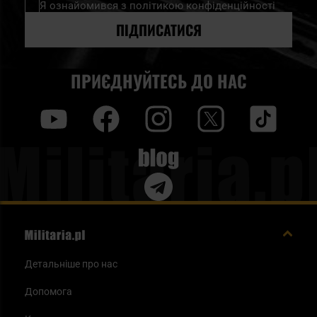
Я ознайомився з
політикою конфіденційності
розсилку
новин:
ПІДПИСАТИСЯ
ПРИЄДНУЙТЕСЬ ДО НАС
y
f
i
t
tt
Blog
Детальніше про нас
Допомога