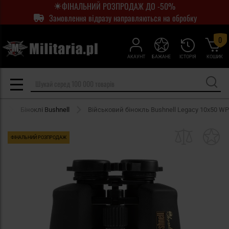
ФІНАЛЬНИЙ РОЗПРОДАЖ ДО -50%
Замовлення відразу направляються на обробку
0
АКАУНТ
БАЖАНЕ
ІСТОРІЯ
КОШИК
и
Біноклі Bushnell
Військовий бінокль Bushnell Legacy 10x50 WP
ФІНАЛЬНИЙ РОЗПРОДАЖ