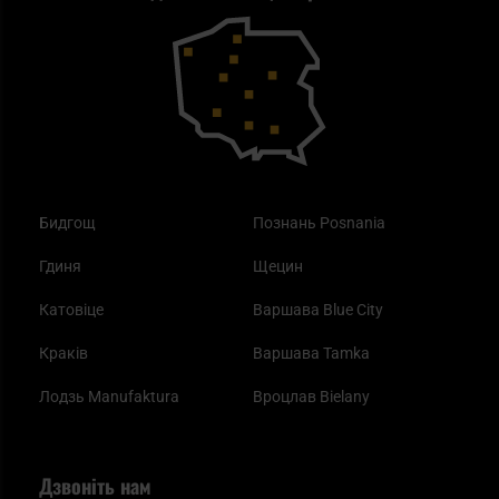
Outdoor
Як працює маска від смогу?
Купони на знижку
Одяг
Найкращі спальні мішки на осінь
Бидгощ
Познань Posnania
Гдиня
Щецин
Катовіце
Варшава Blue City
Краків
Варшава Tamka
Лодзь Manufaktura
Вроцлав Bielany
Дзвоніть нам