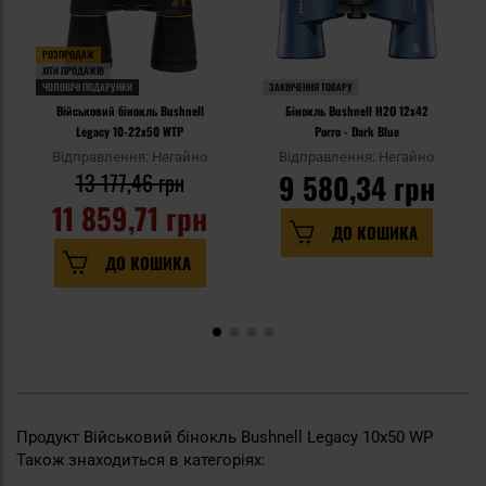
РОЗПРОДАЖ
ХІТИ ПРОДАЖІВ
ЧОЛОВІЧІ ПОДАРУНКИ
ЗАКІНЧЕННЯ ТОВАРУ
Військовий бінокль Bushnell
Бінокль Bushnell H2O 12x42
Legacy 10-22x50 WTP
Porro - Dark Blue
Відправлення: Негайно
Відправлення: Негайно
13 177,46 грн
9 580,34 грн
11 859,71 грн
ДО КОШИКА
ДО КОШИКА
Продукт Військовий бінокль Bushnell Legacy 10x50 WP
Також знаходиться в категоріях: