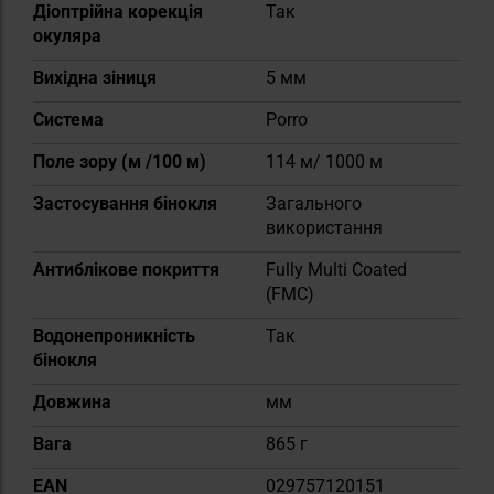
Діоптрійна корекція
Так
окуляра
Вихідна зіниця
5 мм
Система
Porro
Поле зору (м /100 м)
114 м/ 1000 м
Застосування бінокля
Загального
використання
Антиблікове покриття
Fully Multi Coated
(FMC)
Водонепроникність
Так
бінокля
Довжина
мм
Вага
865 г
EAN
029757120151