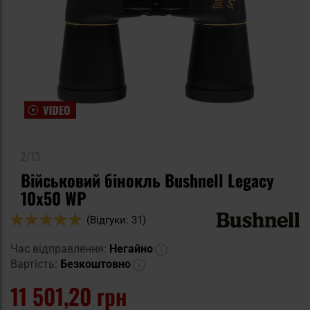
2/13
Військовий бінокль Bushnell Legacy
10x50 WP
Оцінка:
(Відгуки: 31)
98
100
% of
Час відправлення:
Негайно
Вартість:
Безкоштовно
11 501,20 грн