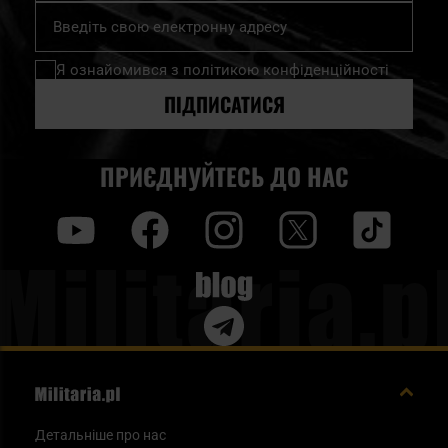
Підпишіться
на
нашу
Я ознайомився з
політикою конфіденційності
розсилку
новин:
ПІДПИСАТИСЯ
ПРИЄДНУЙТЕСЬ ДО НАС
y
f
i
t
tt
Blog
Детальніше про нас