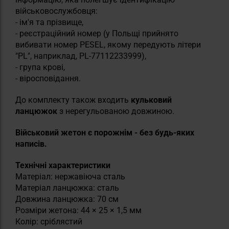
військовослужбовця:
- ім'я та прізвище,
- реєстраційний номер (у Польщі прийнято
вибивати номер PESEL, якому передують літери
"PL", наприклад, PL-77112233999),
- група крові,
- віросповідання.
До комплекту також входить
кульковий
ланцюжок
з нерегульованою довжиною.
Військовий жетон є порожнім - без будь-яких
написів.
Технічні характеристики
Матеріал: нержавіюча сталь
Матеріал ланцюжка: сталь
Довжина ланцюжка: 70 см
Розміри жетона: 44 × 25 × 1,5 мм
Колір: сріблястий