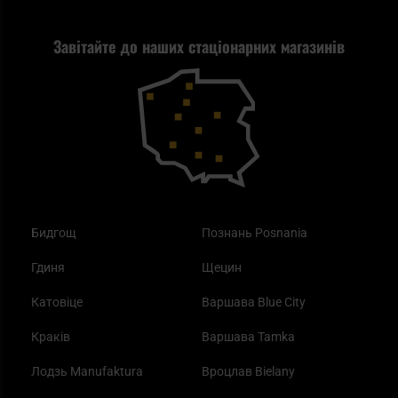
Стрільба
Найкращий ліхтарик для EDC
Рекламація
Завітайте до наших стаціонарних магазинів
Самозахист
Blackout - що це таке?
Повернення товару
Outdoor
Як працює маска від смогу?
Купони на знижку
Одяг
Найкращі спальні мішки на осінь
Бидгощ
Познань Posnania
Гдиня
Щецин
Катовіце
Варшава Blue City
Краків
Варшава Tamka
Лодзь Manufaktura
Вроцлав Bielany