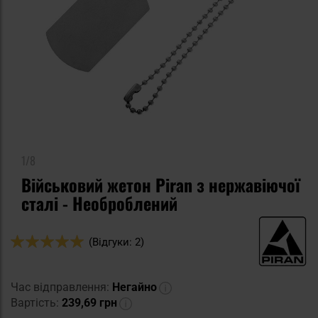
1/8
Військовий жетон Piran з нержавіючої
сталі - Необроблений
Оцінка:
(Відгуки: 2)
100
100
% of
Час відправлення:
Негайно
Вартість:
239,69 грн