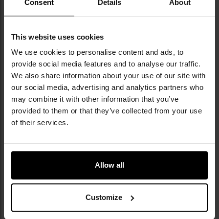
Consent
Details
About
ТЕХНІЧНІ ДАНІ
This website uses cookies
We use cookies to personalise content and ads, to
Докладніше
provide social media features and to analyse our traffic.
EAN
5906526060434
We also share information about your use of our site with
Виробник
Piran
our social media, advertising and analytics partners who
may combine it with other information that you’ve
ВІДГУКИ
provided to them or that they’ve collected from your use
of their services.
ВАРТО ДОКУПИТИ
Allow all
ПІДІБРАНІ ДЛЯ ВАС
Customize