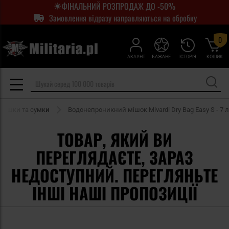
ФІНАЛЬНИЙ РОЗПРОДАЖ ДО -50%
Замовлення відразу направляються на обробку
0
АКАУНТ
БАЖАНЕ
ІСТОРІЯ
КОШИК
 мішки та сумки
Водонепроникний мішок Mivardi Dry Bag Easy S - 7 л
ТОВАР, ЯКИЙ ВИ
ПЕРЕГЛЯДАЄТЕ, ЗАРАЗ
НЕДОСТУПНИЙ. ПЕРЕГЛЯНЬТЕ
ІНШІ НАШІ ПРОПОЗИЦІЇ