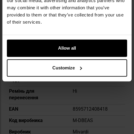
our social media, advertising and analytics partners who
may combine it with other information that you’ve
Докладніше
Колір / камуфляж
Відтінки зеленого
provided to them or that they’ve collected from your use
Основний колір
Olive
of their services.
Місткість
7 л
Розміри
29 x 48 см
Allow all
Основний матеріал
100% Пластикові
вироби
Customize
Застібка основного
Roll-top
відділення
Ремінь для
Ні
перенесення
EAN
8595712408418
Код виробника
M-DBEAS
Виробник
Mivardi