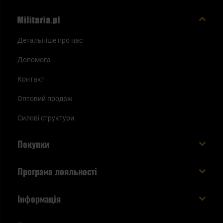
Детальніше про нас
Допомога
Контакт
Оптовий продаж
Силові структури
Покупки
Доставляємо в Україну!
Програма лояльності
Вартість і час доставки
Що ви отримуєте з акаунтом KSK
Інформація
Способи оплати
Як використати бали KSK
Умови та правила