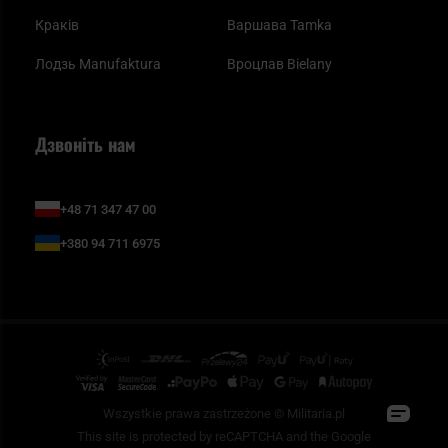
Краків
Варшава Tamka
Лодзь Manufaktura
Вроцлав Bielany
Дзвоніть нам
+48 71 347 47 00
+380 94 711 6975
Wszystkie prawa zastrzeżone © Militaria.pl
This site is protected by reCAPTCHA and the Google