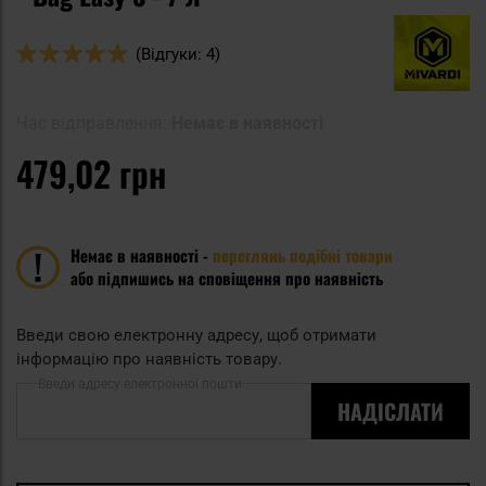
Оцінка:
(Відгуки: 4)
100
100
% of
Час відправлення:
Немає в наявності
479,02 грн
Немає в наявності -
переглянь подібні товари
або підпишись на сповіщення про наявність
Введи свою електронну адресу, щоб отримати
інформацію про наявність товару.
Введи адресу електронної пошти
НАДІСЛАТИ