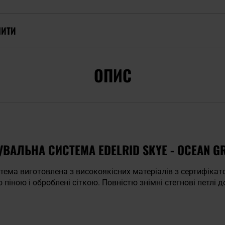
ПИТИ
ОПИС
ВАЛЬНА СИСТЕМА EDELRID SKYE - OCEAN G
тема виготовлена з високоякісних матеріалів з сертифікато
ю піною і оброблені сіткою. Повністю знімні стегнові петл