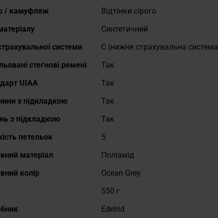
адніше
р / камуфляж
Відтінки сірого
матеріалу
Синтетичний
страхувальної системи
C (нижня страхувальна система
льовані стегнові ремені
Так
дарт UIAA
Так
ини з підкладкою
Так
нь з підкладкою
Так
кість петельок
5
вний матеріал
Поліамід
вний колір
Ocean Grey
550 г
обник
Edelrid