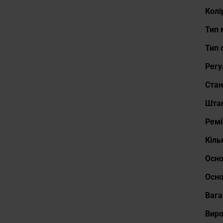
Докл
Колі
Тип 
Тип 
Регу
Стан
Штан
Ремі
Кіль
Осно
Осно
Вага
Вир