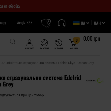
ся на обробку
вару
Акція KSK
UA
UAH
0,00 грн
0
АКАУНТ
БАЖАНЕ
ІСТОРІЯ
КОШИК
Альпіністська страхувальна система Edelrid Skye - Ocean Grey
ка страхувальна система Edelrid
n Grey
відгукнеться про цей товар