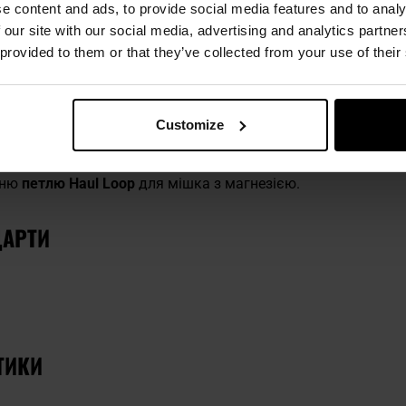
e content and ads, to provide social media features and to analy
 our site with our social media, advertising and analytics partn
 provided to them or that they’ve collected from your use of their
ристувача забезпечує система швидких
пряжок Slide Block
.
едині поясного ременя дозволяє відцентрувати кріплення 
Customize
ого до стирання матеріалу
Dyneema
.
ручне розділення спорядження. Страхувальна система тако
дню
петлю Haul Loop
для мішка з магнезією.
ДАРТИ
ТИКИ