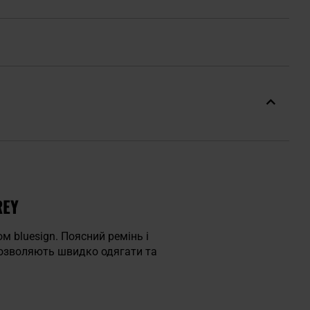
REY
м bluesign. Поясний ремінь і
і дозволяють швидко одягати та