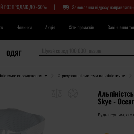
|
Й РОЗПРОДАЖ ДО -50%
Замовлення відразу направляють
аж
Новинки
Акція
Хіти продажів
Закінчення то
ОДЯГ
іністське спорядження
Страхувальні системи альпіністичне
Альпіністсь
Skye - Ocea
Будь першим, хто 