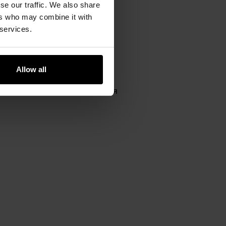
se our traffic. We also share
ers who may combine it with
 services.
 Поясний ремінь у формі
відповідним чином. Точка
Allow all
ж має дві додаткові петлі для