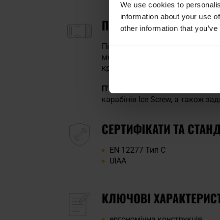
We use cookies to personalis
information about your use of
ПРЯЖКИ SLIDE BLOCK
other information that you’ve
Підлаштування під потреби ко
метелика. Рухома стрічка всер
кріплення виготовлена зі стійк
П'ять розгрузок
забезпечують з
карабінів Ice Screw, а також за
СЕРТИФІКАТИ ТА СТАН
EN 12277 Тип C
UIAA
КЛЮЧОВІ ХАРАКТЕРИС
ергономічна конструкція